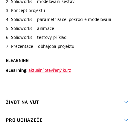
2. Solidworks – modelování sestav
3. Koncept projektu
4. Solidworks – parametrizace, pokročilé modelování
5. Solidworks – animace
6. Solidworks – testový příklad
7. Prezentace – obhajoba projektu
ELEARNING
aktuální otevřený kurz
eLearning:
ŽIVOT NA VUT
Atmosféra VUT
PRO UCHAZEČE
Prostory školy
Proč na VUT