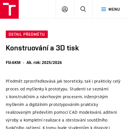
VUT
PŘIHLÁSIT
HLEDAT
MENU
SE
DETAIL PŘEDMĚTU
Konstruování a 3D tisk
FSI-6KM
Ak. rok: 2025/2026
Předmět zprostředkovává jak teoreticky, tak i prakticky celý
proces od myšlenky k prototypu. Studenti se seznámí
s konstrukčním a návrhovým procesem, inženýrským
myšlením a digitálním prototypováním prakticky
realizovaným především pomocí CAD modelování, aditivní
výroby a kompletní realizace a otestování soutěžního
funkčního zařízení. K tomu bude studentům k dispozici