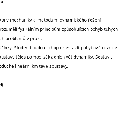
tu.
zákony mechaniky a metodami dynamického řešení
rozuměli fyzikálním principům způsobujících pohyb tuhých
ých problémů v praxi.
inky. Studenti budou schopni sestavit pohybové rovnice
ustavy těles pomocí základních vět dynamiky. Sestavit
oduché lineární kmitavé soustavy.
N)
)