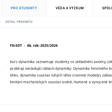
PRO STUDENTY
VĚDA A VÝZKUM
SPOL
DETAIL PŘEDMĚTU
FSI-5DT
Ak. rok: 2025/2026
Kurs dynamika seznamuje studenty se základními axiomy, zák
probírají následující oblasti dynamiky: Dynamika hmotného
těles, dynamika soustav tuhých těles (rovinné modely), zákla
kmitání mechanických soustav (volné, tlumené a vynucené km