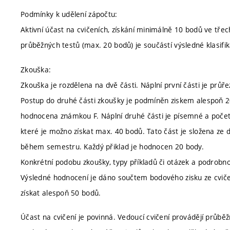
Podmínky k udělení zápočtu:
Aktivní účast na cvičeních, získání minimálně 10 bodů ve třec
průběžných testů (max. 20 bodů) je součástí výsledné klasif
Zkouška:
Zkouška je rozdělena na dvě části. Náplní první části je prů
Postup do druhé části zkoušky je podmíněn ziskem alespoň 2
hodnocena známkou F. Náplní druhé části je písemné a početní
které je možno získat max. 40 bodů. Tato část je složena ze 
během semestru. Každý přiklad je hodnocen 20 body.
Konkrétní podobu zkoušky, typy příkladů či otázek a podrobn
Výsledné hodnocení je dáno součtem bodového zisku ze cvič
získat alespoň 50 bodů.
Účast na cvičení je povinná. Vedoucí cvičení provádějí průběžn