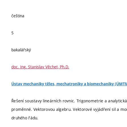
čeština
5
bakalářský
doc. Ing. Stanislav Věchet, Ph.D.
Ústav mechaniky těles, mechatroniky a biomechaniky (ÚMT
Řešení soustavy lineárních rovnic. Trigonometrie a analytická
proměnné. Vektorovou algebru. Vektorové vyjádření sil a mome
druhého řádu.