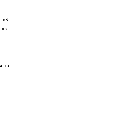
vinný
inný
gramu