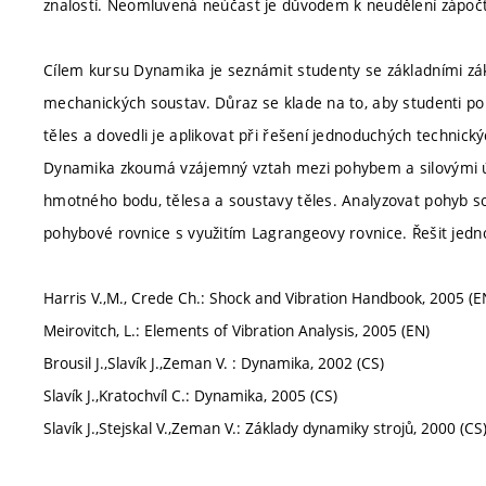
znalostí. Neomluvená neúčast je důvodem k neudělení zápoč
Cílem kursu Dynamika je seznámit studenty se základními 
mechanických soustav. Důraz se klade na to, aby studenti po
těles a dovedli je aplikovat při řešení jednoduchých technick
Dynamika zkoumá vzájemný vztah mezi pohybem a silovými úč
hmotného bodu, tělesa a soustavy těles. Analyzovat pohyb so
pohybové rovnice s využitím Lagrangeovy rovnice. Řešit jedn
Harris V.,M., Crede Ch.: Shock and Vibration Handbook, 2005 (E
Meirovitch, L.: Elements of Vibration Analysis, 2005 (EN)
Brousil J.,Slavík J.,Zeman V. : Dynamika, 2002 (CS)
Slavík J.,Kratochvíl C.: Dynamika, 2005 (CS)
Slavík J.,Stejskal V.,Zeman V.: Základy dynamiky strojů, 2000 (CS