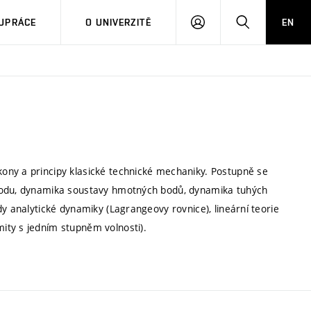
PŘIHLÁSIT
HLEDAT
UPRÁCE
O UNIVERZITĚ
EN
SE
ony a principy klasické technické mechaniky. Postupně se
 bodu, dynamika soustavy hmotných bodů, dynamika tuhých
dy analytické dynamiky (Lagrangeovy rovnice), lineární teorie
ity s jedním stupněm volnosti).