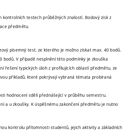
h kontrolních testech průběžných znalostí. Bodový zisk z
ikace předmětu.
řezový písemný test, ze kterého je možno získat max. 40 bodů.
0 bodů. V případě nesplnění této podmínky je zkouška
 řešení typických úloh z profilujících oblastí předmětu, ze
dvou příkladů, které pokrývají vybraná témata probíraná
osti hodnocení sdělí přednášející v průběhu semestru.
ení a u zkoušky. K úspěšnému zakončení předmětu je nutno
ou kontrolu přítomnosti studentů, jejich aktivity a základních