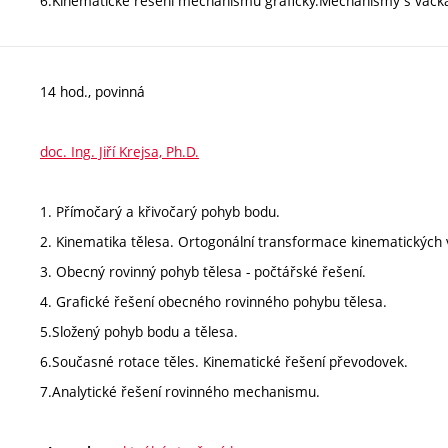
6.Kinematické řešení mechanismů graficky.Mechanismy s vačk
14 hod., povinná
doc. Ing. Jiří Krejsa, Ph.D.
1. Přímočarý a křivočarý pohyb bodu.
2. Kinematika tělesa. Ortogonální transformace kinematických v
3. Obecný rovinný pohyb tělesa - počtářské řešení.
4. Grafické řešení obecného rovinného pohybu tělesa.
5.Složený pohyb bodu a tělesa.
6.Současné rotace těles. Kinematické řešení převodovek.
7.Analytické řešení rovinného mechanismu.