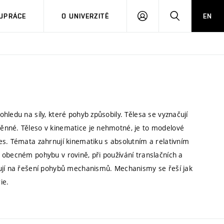
PŘIHLÁSIT
HLEDAT
UPRÁCE
O UNIVERZITĚ
EN
SE
hledu na síly, které pohyb způsobily. Tělesa se vyznačují
ěnné. Těleso v kinematice je nehmotné, je to modelové
es. Témata zahrnují kinematiku s absolutním a relativním
 obecném pohybu v rovině, při používání translačních a
kují na řešení pohybů mechanismů. Mechanismy se řeší jak
ie.