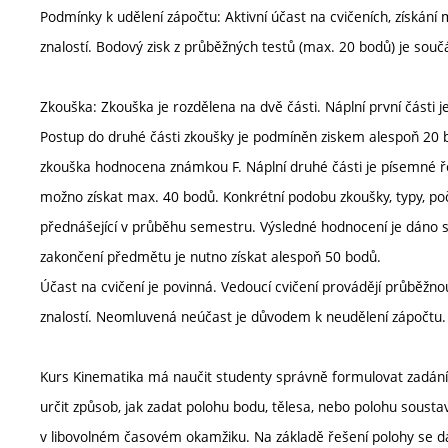
Podmínky k udělení zápočtu: Aktivní účast na cvičeních, získán
znalostí. Bodový zisk z průběžných testů (max. 20 bodů) je souč
Zkouška: Zkouška je rozdělena na dvě části. Náplní první části 
Postup do druhé části zkoušky je podmíněn ziskem alespoň 20 b
zkouška hodnocena známkou F. Náplní druhé části je písemné řeše
možno získat max. 40 bodů. Konkrétní podobu zkoušky, typy, poč
přednášející v průběhu semestru. Výsledné hodnocení je dáno 
zakončení předmětu je nutno získat alespoň 50 bodů.
Účast na cvičení je povinná. Vedoucí cvičení provádějí průběžnou
znalostí. Neomluvená neúčast je důvodem k neudělení zápočtu.
Kurs Kinematika má naučit studenty správně formulovat zadání 
určit způsob, jak zadat polohu bodu, tělesa, nebo polohu sousta
v libovolném časovém okamžiku. Na základě řešení polohy se dál