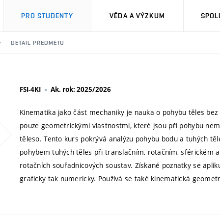
PRO STUDENTY
VĚDA A VÝZKUM
SPOL
DETAIL PŘEDMĚTU
FSI-4KI
Ak. rok: 2025/2026
Kinematika jako část mechaniky je nauka o pohybu těles bez o
pouze geometrickými vlastnostmi, které jsou při pohybu nem
těleso. Tento kurs pokrývá analýzu pohybu bodu a tuhých těl
pohybem tuhých těles při translačním, rotačním, sférickém a
rotačních souřadnicových soustav. Získané poznatky se apli
graficky tak numericky. Používá se také kinematická geometr