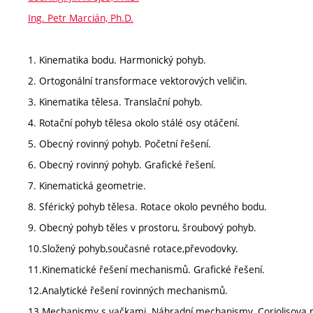
Ing. Petr Marcián, Ph.D.
1. Kinematika bodu. Harmonický pohyb.
2. Ortogonální transformace vektorových veličin.
3. Kinematika tělesa. Translační pohyb.
4. Rotační pohyb tělesa okolo stálé osy otáčení.
5. Obecný rovinný pohyb. Početní řešení.
6. Obecný rovinný pohyb. Grafické řešení.
7. Kinematická geometrie.
8. Sférický pohyb tělesa. Rotace okolo pevného bodu.
9. Obecný pohyb těles v prostoru, šroubový pohyb.
10.Složený pohyb,současné rotace,převodovky.
11.Kinematické řešení mechanismů. Grafické řešení.
12.Analytické řešení rovinných mechanismů.
13.Mechanismy s vačkami. Náhradní mechanismy. Coriolisova 