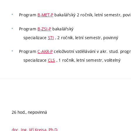
Program
B-MET-P
bakalářský 2 ročník, letní semestr, pov
Program
B-ZSI-P
bakalářský
specializace
STI
, 2 ročník, letní semestr, povinný
Program
C-AKR-P
celoživotní vzdělávání v akr. stud. pro
specializace
CLS
, 1 ročník, letní semestr, volitelný
26 hod., nepovinná
doc. Ing. Jiří Krejsa, Ph.D.