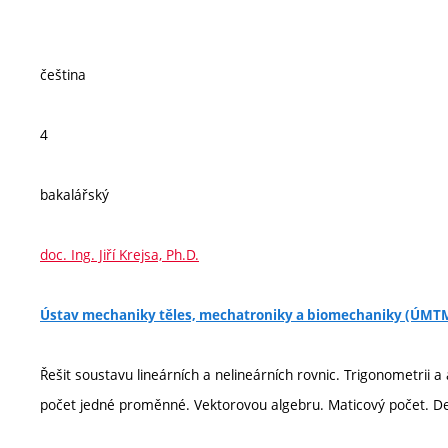
čeština
4
bakalářský
doc. Ing. Jiří Krejsa, Ph.D.
Ústav mechaniky těles, mechatroniky a biomechaniky (ÚMT
Řešit soustavu lineárních a nelineárních rovnic. Trigonometrii a 
počet jedné proměnné. Vektorovou algebru. Maticový počet. Des