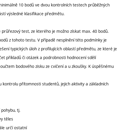
í minimálně 10 bodů ve dvou kontrolních testech průběžných
ástí výsledné klasifikace předmětu.
je průřezový test, ze kterého je možno získat max. 40 bodů.
odů z tohoto testu. V případě nesplnění této podmínky je
ní typických úloh z profilujících oblastí předmětu, ze které je
et příkladů či otázek a podrobnosti hodnocení sdělí
součtem bodového zisku ze cvičení a u zkoušky. K úspěšnému
 kontrolu přítomnosti studentů, jejich aktivity a základních
pohybu, tj.
vy těles
e určí ostatní