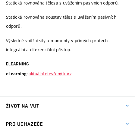
Statická rovnováha tělesa s uvážením pasivních odporů.
Statická rovnováha soustav těles s uvážením pasivních
odporů.
Výsledné vnitřní síly a momenty v přímých prutech -
integrální a diferenciální přístup.
ELEARNING
aktuální otevřený kurz
eLearning:
ŽIVOT NA VUT
Atmosféra VUT
PRO UCHAZEČE
Prostory školy