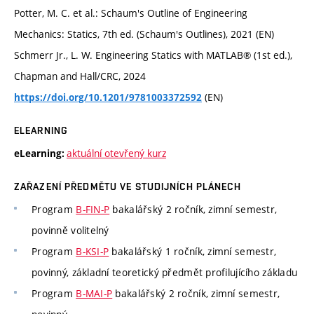
Potter, M. C. et al.: Schaum's Outline of Engineering
Mechanics: Statics, 7th ed. (Schaum's Outlines), 2021 (EN)
Schmerr Jr., L. W. Engineering Statics with MATLAB® (1st ed.),
Chapman and Hall/CRC, 2024
(EN)
https://doi.org/10.1201/9781003372592
ELEARNING
aktuální otevřený kurz
eLearning:
ZAŘAZENÍ PŘEDMĚTU VE STUDIJNÍCH PLÁNECH
Program
B-FIN-P
bakalářský 2 ročník, zimní semestr,
povinně volitelný
Program
B-KSI-P
bakalářský 1 ročník, zimní semestr,
povinný, základní teoretický předmět profilujícího základu
Program
B-MAI-P
bakalářský 2 ročník, zimní semestr,