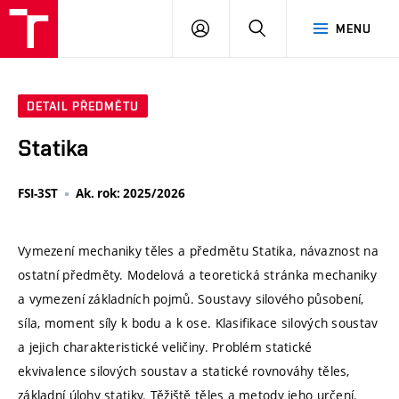
VUT
PŘIHLÁSIT
HLEDAT
MENU
SE
DETAIL PŘEDMĚTU
Statika
FSI-3ST
Ak. rok: 2025/2026
Vymezení mechaniky těles a předmětu Statika, návaznost na
ostatní předměty. Modelová a teoretická stránka mechaniky
a vymezení základních pojmů. Soustavy silového působení,
síla, moment síly k bodu a k ose. Klasifikace silových soustav
a jejich charakteristické veličiny. Problém statické
ekvivalence silových soustav a statické rovnováhy těles,
základní úlohy statiky. Těžiště těles a metody jeho určení.