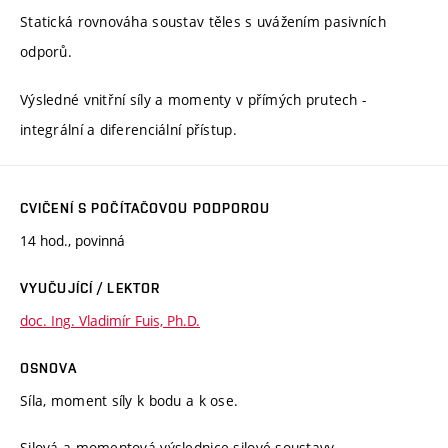
Statická rovnováha soustav těles s uvážením pasivních
odporů.
Výsledné vnitřní síly a momenty v přímých prutech -
integrální a diferenciální přístup.
CVIČENÍ S POČÍTAČOVOU PODPOROU
14 hod., povinná
VYUČUJÍCÍ / LEKTOR
doc. Ing. Vladimír Fuis, Ph.D.
OSNOVA
Síla, moment síly k bodu a k ose.
Silová a momentová výslednice silové soustavy.