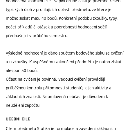
hodnocena známkou "F". Náplní druhé části je písemné řešení
typických úloh z profilujících oblastí předmětu, ze které je
možno získat max. 40 bodů. Konkrétní podobu zkoušky, typy,
počet příkladů či otázek a podrobnosti hodnocení sdělí
přednášející v průběhu semestru.
Výsledné hodnocení je dáno součtem bodového zisku ze cvičení
a u zkoušky. K úspěšnému zakončení předmětu je nutno získat
alespoň 50 bodů.
Účast na cvičení je povinná. Vedoucí cvičení provádějí
průběžnou kontrolu přítomnosti studentů, jejich aktivity a
základních znalostí. Neomluvená neúčast je důvodem k
neudělení zápočtu.
UČEBNÍ CÍLE
Cílem předmětu Statika je formulace a zavedení základních