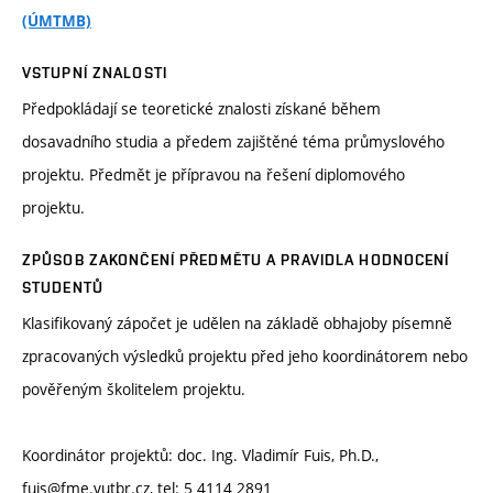
(ÚMTMB)
VSTUPNÍ ZNALOSTI
Předpokládají se teoretické znalosti získané během
dosavadního studia a předem zajištěné téma průmyslového
projektu. Předmět je přípravou na řešení diplomového
projektu.
ZPŮSOB ZAKONČENÍ PŘEDMĚTU A PRAVIDLA HODNOCENÍ
STUDENTŮ
Klasifikovaný zápočet je udělen na základě obhajoby písemně
zpracovaných výsledků projektu před jeho koordinátorem nebo
pověřeným školitelem projektu.
Koordinátor projektů: doc. Ing. Vladimír Fuis, Ph.D.,
fuis@fme.vutbr.cz, tel: 5 4114 2891