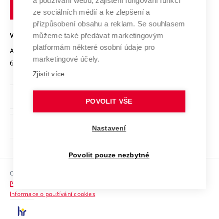
a používání webu, zajištění fungování funkcí
technické
Podnikavá univerzita / ContriBUTe
Mezinárodní dohody
ze sociálních médií a ke zlepšení a
Open Science
v
Bezpečná univerzita
přizpůsobení obsahu a reklam. Se souhlasem
Univerzitní sítě
Brně
Projekty
můžeme také předávat marketingovým
VYSOKÉ UČENÍ TECHNICKÉ V BRNĚ
Vyznamenání
platformám některé osobní údaje pro
Projekty ze strukturálních fondů
Antonínská 548/1
www.vut.cz
marketingové účely.
Organizační struktura
602 00 Brno
vut@vutbr.cz
Specifický výzkum
Zjistit více
Úřední deska
Ochrana osobních údajů
POVOLIT VŠE
(externí
Pracovní příležitosti
Nastavení
odkaz)
Podpora a rozvoj zaměstnanců a studujících
Povolit pouze nezbytné
Rovné příležitosti
Copyright © 2026 VUT
Sociální bezpečí
Prohlášení o přístupnosti
HR Award
Informace o používání cookies
Kontakty