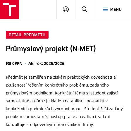
VUT
PŘIHLÁSIT
HLEDAT
MENU
SE
DETAIL PŘEDMĚTU
Průmyslový projekt (N-MET)
FSI-0PPN
Ak. rok: 2025/2026
Předmět je zaměřen na získání praktických dovedností a
zkušeností řešením konkrétního problému, zadaného
průmyslovým podnikem. Konkrétní téma si student zajistí
samostatně a důraz je kladen na aplikaci poznatků v
konkrétních podmínkách výrobní praxe. Student řeší zadaný
problém samostatně; postup práce a realizaci zadání
konzultuje s odpovědným pracovníkem firmy.