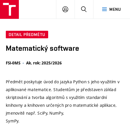
VUT
PŘIHLÁSIT
HLEDAT
MENU
SE
DETAIL PŘEDMĚTU
Matematický software
FSI-0MS
Ak. rok: 2025/2026
Předmět poskytuje úvod do jazyka Python s jeho využitím v
aplikované matematice. Studentům je představen základ
skriptování a tvorba algoritmů s využitím standardní
knihovny a knihoven určených pro matematické aplikace,
jmenovitě např. SciPy, NumPy,
SymPy.