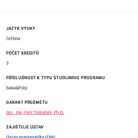
JAZYK VÝUKY
čeština
POČET KREDITŮ
3
PŘÍSLUŠNOST K TYPU STUDIJNÍHO PROGRAMU
bakalářský
GARANT PŘEDMĚTU
doc. Ing. Petr Tomášek, Ph.D.
ZAJIŠŤUJE ÚSTAV
Ústav matematiky (ÚM)