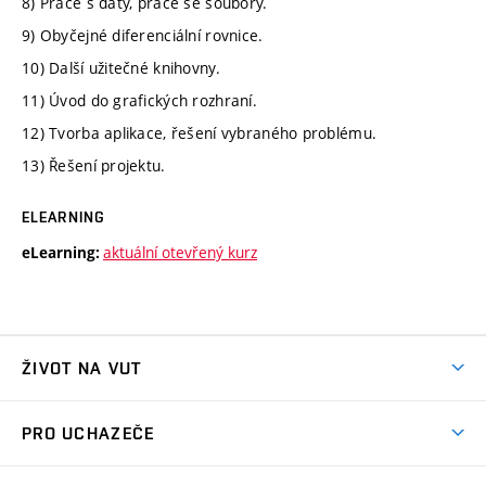
8) Práce s daty, práce se soubory.
9) Obyčejné diferenciální rovnice.
10) Další užitečné knihovny.
11) Úvod do grafických rozhraní.
12) Tvorba aplikace, řešení vybraného problému.
13) Řešení projektu.
ELEARNING
aktuální otevřený kurz
eLearning:
ŽIVOT NA VUT
Atmosféra VUT
PRO UCHAZEČE
Prostory školy
Proč na VUT