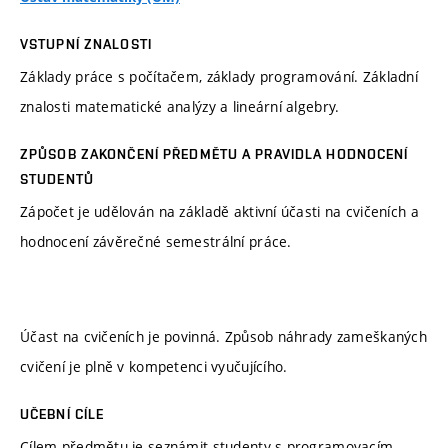
VSTUPNÍ ZNALOSTI
Základy práce s počítačem, základy programování. Základní
znalosti matematické analýzy a lineární algebry.
ZPŮSOB ZAKONČENÍ PŘEDMĚTU A PRAVIDLA HODNOCENÍ
STUDENTŮ
Zápočet je udělován na základě aktivní účasti na cvičeních a
hodnocení závěrečné semestrální práce.
Účast na cvičeních je povinná. Způsob náhrady zameškaných
cvičení je plně v kompetenci vyučujícího.
UČEBNÍ CÍLE
Cílem předmětu je seznámit studenty s programovacím