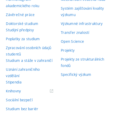
akademického roku
Systém zajišťování kvality
Závěrečné práce
výzkumu
Doktorské studium
Výzkumné infrastruktury
Studijní předpisy
Transfer znalostí
Poplatky za studium
Open Science
Zpracování osobních údajů
Projekty
studentů
Projekty ze strukturálních
Studium a stáže v zahraničí
fondů
Uznání zahraničního
Specifický výzkum
vzdělání
Stipendia
(externí
Knihovny
odkaz)
Sociální bezpečí
Studium bez bariér