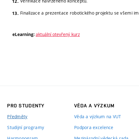
Verifikace navrženého konceptu.
Finalizace a prezentace robotického projektu se všemi 
aktuální otevřený kurz
eLearning:
PRO STUDENTY
VĚDA A VÝZKUM
Předměty
Věda a výzkum na VUT
Studijní programy
Podpora excelence
Harmonogram
Mezinárodní vědecká rada