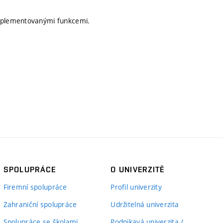
implementovanými funkcemi.
SPOLUPRÁCE
O UNIVERZITĚ
Firemní spolupráce
Profil univerzity
Zahraniční spolupráce
Udržitelná univerzita
Spolupráce se školami
Podnikavá univerzita /