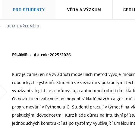
PRO STUDENTY
VĚDA A VÝZKUM
SPOL
DETAIL PŘEDMĚTU
FSI-0MR
Ak. rok: 2025/2026
Kurz je zaměřen na zvládnutí moderních metod vývoje mobiln
robotických systémů. Studenti se seznámí s pokročilými techn
využívaní v logistice a průmyslu, a autonomní roboti do skla
Osnova kurzu zahrnuje pochopení základů návrhu algoritmů 
programování v Pythonu a C. Studenti pracují v týmech na vlas
praktickými dovednostmi. Kurz klade důraz na intuitivní příst
jednoduchých konstrukcí až po systémy využívající umělou int