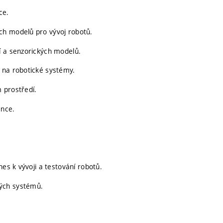
ce.
ch modelů pro vývoj robotů.
í a senzorických modelů.
 na robotické systémy.
 prostředí.
ence.
nes k vývoji a testování robotů.
ých systémů.