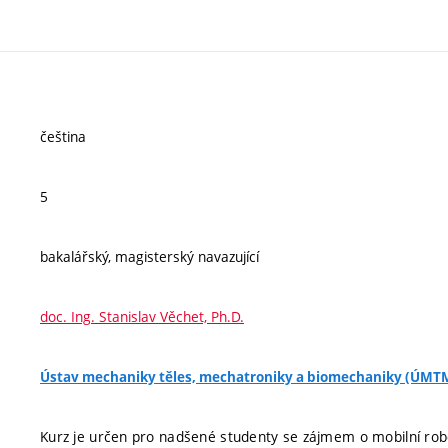
čeština
5
bakalářský, magisterský navazující
doc. Ing. Stanislav Věchet, Ph.D.
Ústav mechaniky těles, mechatroniky a biomechaniky (ÚMT
Kurz je určen pro nadšené studenty se zájmem o mobilní rob