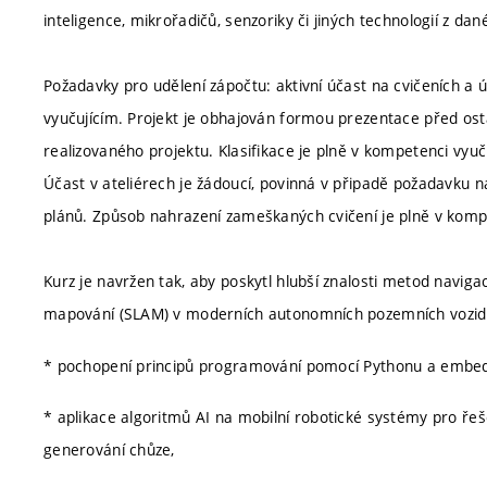
inteligence, mikrořadičů, senzoriky či jiných technologií z d
Požadavky pro udělení zápočtu: aktivní účast na cvičeních a 
vyučujícím. Projekt je obhajován formou prezentace před ost
realizovaného projektu. Klasifikace je plně v kompetenci vyu
Účast v ateliérech je žádoucí, povinná v připadě požadavku n
plánů. Způsob nahrazení zameškaných cvičení je plně v kompe
Kurz je navržen tak, aby poskytl hlubší znalosti metod navigac
mapování (SLAM) v moderních autonomních pozemních vozidlec
* pochopení principů programování pomocí Pythonu a embe
* aplikace algoritmů AI na mobilní robotické systémy pro ře
generování chůze,