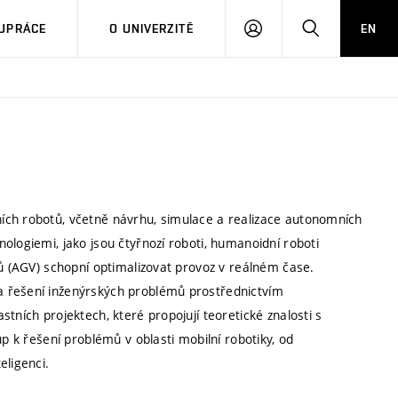
PŘIHLÁSIT
HLEDAT
UPRÁCE
O UNIVERZITĚ
EN
SE
ích robotů, včetně návrhu, simulace a realizace autonomních
ologiemi, jako jsou čtyřnozí roboti, humanoidní roboti
dů (AGV) schopní optimalizovat provoz v reálném čase.
a řešení inženýrských problémů prostřednictvím
tních projektech, které propojují teoretické znalosti s
up k řešení problémů v oblasti mobilní robotiky, od
eligenci.