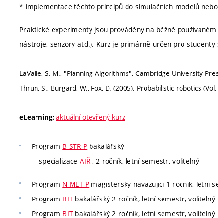
* implementace těchto principů do simulačních modelů nebo 
Praktické experimenty jsou prováděny na běžně používaném 
nástroje, senzory atd.). Kurz je primárně určen pro studenty
LaValle, S. M., "Planning Algorithms", Cambridge University Pre
Thrun, S., Burgard, W., Fox, D. (2005). Probabilistic robotics (Vo
aktuální otevřený kurz
eLearning:
Program
B-STR-P
bakalářský
specializace
AIŘ
, 2 ročník, letní semestr, volitelný
Program
N-MET-P
magisterský navazující 1 ročník, letní s
Program
BIT
bakalářský 2 ročník, letní semestr, volitelný
Program
BIT
bakalářský 2 ročník, letní semestr, volitelný