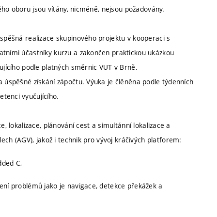
aného oboru jsou vítány, nicméně, nejsou požadovány.
úspěšná realizace skupinového projektu v kooperaci s
atními účastníky kurzu a zakončen praktickou ukázkou
čujícího podle platných směrnic VUT v Brně.
a úspěšné získání zápočtu. Výuka je člěněna podle týdenních
tenci vyučujícího.
e, lokalizace, plánování cest a simultánní lokalizace a
h (AGV), jakož i technik pro vývoj kráčivých platforem:
dded C,
šení problémů jako je navigace, detekce překážek a