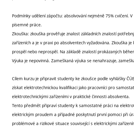
Podmínky udělení zápočtu: absolvování nejméně 75% cvičení. V p
písemné práce.
Zkouška: zkouška prověřuje znalost základních znalostí potřeb
zařízeních a je v praxi po absolventech vyžadována. Zkouška je
prospěl nebo neprospěl. Na základě znalostí prokázaných běh
Výuka je nepovinná. Zameškaná výuka se nenahrazuje, zamešk
Cílem kurzu je připravit studenty ke zkoušce podle vyhlášky Č
získat elektrotechnickou kvalifikaci jako pracovníci pro samost
elektrotechnickými zařízeními v praktické činnosti absolventa.
Tento předmět připraví studenty k samostatné práci na elektro
elektrickým proudem a případné poskytnutí první pomoci při úr
problémové a rizikové situace související s elektrickými zařízení