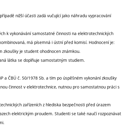
řípadě nižší účasti zadá vučující jako náhradu vypracování
ných k vykonávání samostatné činnosti na elektrotechnických
 kombinovaná, má písemná i ústní před komisí. Hodnocení je:
em zkoušky je student ohodnocen známkou.
aná látka se doplňuje samostatným studiem.
ÚBP a ČBÚ č. 50/1978 Sb. a tím po úspěšném vykonání zkoušky
atnou činnost v elektrotechnice, nutnou pro samostatnou práci s
technických zařízeních z hlediska bezpečnosti před úrazem
azech elektrickým proudem. Studenti se také naučí rozpoznávat
mi.