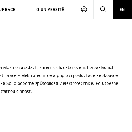
PŘIHLÁSIT
HLEDAT
UPRÁCE
O UNIVERZITĚ
EN
SE
nalostí o zásadách, směrnicích, ustanoveních a základních
ti práce v elektrotechnice a připraví posluchače ke zkoušce
78 Sb. o odborné způsobilosti v elektrotechnice. Po úspěšné
ostatnou činnost.