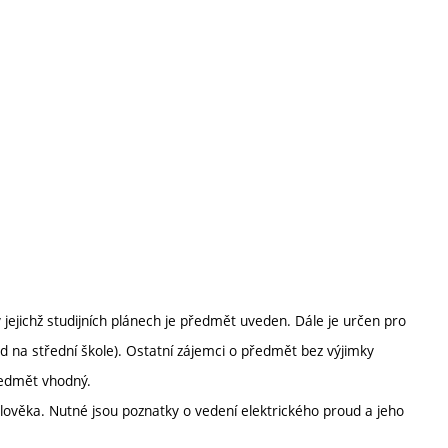
jejichž studijních plánech je předmět uveden. Dále je určen pro
klad na střední škole). Ostatní zájemci o předmět bez výjimky
předmět vhodný.
člověka. Nutné jsou poznatky o vedení elektrického proud a jeho