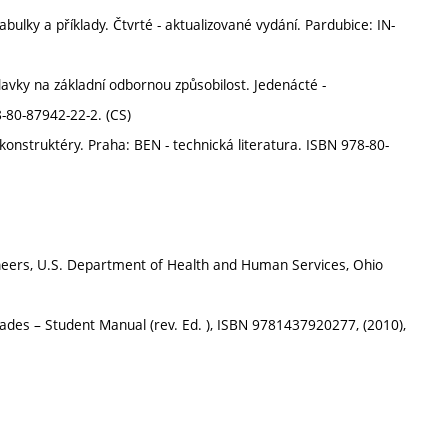
tabulky a příklady. Čtvrté - aktualizované vydání. Pardubice: IN-
davky na základní odbornou způsobilost. Jedenácté -
8-80-87942-22-2. (CS)
 konstruktéry. Praha: BEN - technická literatura. ISBN 978-80-
gineers, U.S. Department of Health and Human Services, Ohio
Trades – Student Manual (rev. Ed. ), ISBN 9781437920277, (2010),