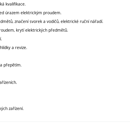
ká kvalifikace.
před úrazem elektrickým proudem.
předmětů, značení svorek a vodičů, elektrické ruční nářadí.
 proudem, krytí elektrických předmětů.
í.
lídky a revize.
 a přepětím.
ařízeních.
kých zařízení.