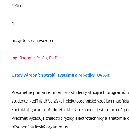
čeština
4
magisterský navazující
Ing. Radomír Pruša, Ph.D.
Ústav výrobních strojů, systémů a robotiky (ÚVSSR)
Předmět je primárně určen pro studenty studijních programů, v 
studenty, kteří již dříve získali elektrotechnické vzdělání (napří
kontaktují garanta předmětu, který rozhodne, jestli je pro ně 
Předmět vyžaduje znalosti z fyziky, elektrotechniky a anatomie 
působení na lidský organizmus.