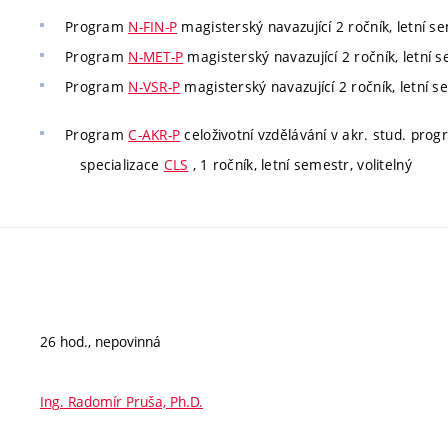
Program
N-FIN-P
magisterský navazující 2 ročník, letní se
Program
N-MET-P
magisterský navazující 2 ročník, letní s
Program
N-VSR-P
magisterský navazující 2 ročník, letní s
Program
C-AKR-P
celoživotní vzdělávání v akr. stud. pro
specializace
CLS
, 1 ročník, letní semestr, volitelný
26 hod., nepovinná
Ing. Radomír Pruša, Ph.D.