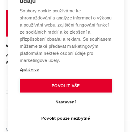
údajů
Zahraniční spolupráce
Systém zajišťování kvality výzkumu
Profil univerzity
Spolupráce se školami
Soubory cookie používáme ke
Vysoké
Výzkumné infrastruktury
shromažďování a analýze informací o výkonu
Udržitelná univerzita
učení
Služby univerzity
Transfer znalostí
a používání webu, zajištění fungování funkcí
technické
Podnikavá univerzita / ContriBUTe
Mezinárodní dohody
ze sociálních médií a ke zlepšení a
Open Science
v
Bezpečná univerzita
přizpůsobení obsahu a reklam. Se souhlasem
Univerzitní sítě
Brně
Projekty
můžeme také předávat marketingovým
VYSOKÉ UČENÍ TECHNICKÉ V BRNĚ
Vyznamenání
platformám některé osobní údaje pro
Projekty ze strukturálních fondů
Antonínská 548/1
www.vut.cz
marketingové účely.
Organizační struktura
602 00 Brno
vut@vutbr.cz
Specifický výzkum
Zjistit více
Úřední deska
Ochrana osobních údajů
POVOLIT VŠE
(externí
Pracovní příležitosti
Nastavení
odkaz)
Podpora a rozvoj zaměstnanců a studujících
Povolit pouze nezbytné
Rovné příležitosti
Copyright © 2026 VUT
Sociální bezpečí