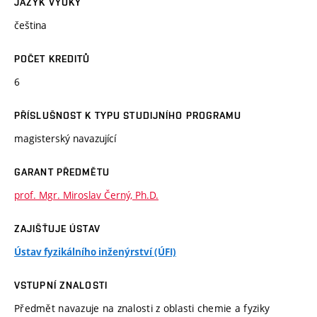
JAZYK VÝUKY
čeština
POČET KREDITŮ
6
PŘÍSLUŠNOST K TYPU STUDIJNÍHO PROGRAMU
magisterský navazující
GARANT PŘEDMĚTU
prof. Mgr. Miroslav Černý, Ph.D.
ZAJIŠŤUJE ÚSTAV
Ústav fyzikálního inženýrství (ÚFI)
VSTUPNÍ ZNALOSTI
Předmět navazuje na znalosti z oblasti chemie a fyziky