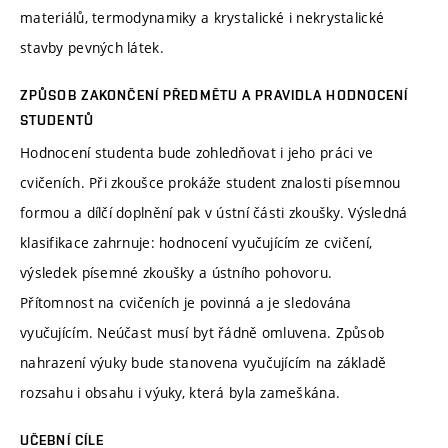
materiálů, termodynamiky a krystalické i nekrystalické
stavby pevných látek.
ZPŮSOB ZAKONČENÍ PŘEDMĚTU A PRAVIDLA HODNOCENÍ
STUDENTŮ
Hodnocení studenta bude zohledňovat i jeho práci ve
cvičeních. Při zkoušce prokáže student znalosti písemnou
formou a dílčí doplnění pak v ústní části zkoušky. Výsledná
klasifikace zahrnuje: hodnocení vyučujícím ze cvičení,
výsledek písemné zkoušky a ústního pohovoru.
Přítomnost na cvičeních je povinná a je sledována
vyučujícím. Neúčast musí byt řádně omluvena. Způsob
nahrazení výuky bude stanovena vyučujícím na základě
rozsahu i obsahu i výuky, která byla zameškána.
UČEBNÍ CÍLE