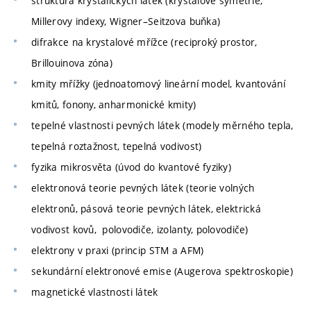
struktura krystalických látek (krystalové symetrie,
Millerovy indexy, Wigner–Seitzova buňka)
difrakce na krystalové mřížce (reciproký prostor,
Brillouinova zóna)
kmity mřížky (jednoatomový lineární model, kvantování
kmitů, fonony, anharmonické kmity)
tepelné vlastnosti pevných látek (modely měrného tepla,
tepelná roztažnost, tepelná vodivost)
fyzika mikrosvěta (úvod do kvantové fyziky)
elektronová teorie pevných látek (teorie volných
elektronů, pásová teorie pevných látek, elektrická
vodivost kovů, polovodiče, izolanty, polovodiče)
elektrony v praxi (princip STM a AFM)
sekundární elektronové emise (Augerova spektroskopie)
magnetické vlastnosti látek