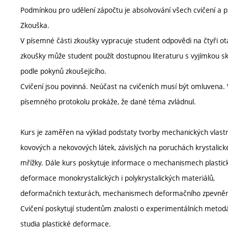
Podmínkou pro udělení zápočtu je absolvování všech cvičení a 
Zkouška.
V písemné části zkoušky vypracuje student odpovědi na čtyři otáz
zkoušky může student použít dostupnou literaturu s vyjímkou skr
podle pokynů zkoušejícího.
Cvičení jsou povinná. Neúčast na cvičeních musí být omluvena.
písemného protokolu prokáže, že dané téma zvládnul.
Kurs je zaměřen na výklad podstaty tvorby mechanických vlastn
kovových a nekovových látek, závislých na poruchách krystalick
mřížky. Dále kurs poskytuje informace o mechanismech plastic
deformace monokrystalických i polykrystalických materiálů,
deformačních texturách, mechanismech deformačního zpevněn
Cvičení poskytují studentům znalosti o experimentálních metod
studia plastické deformace.