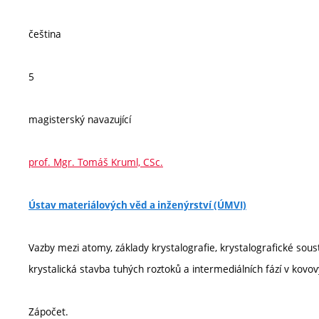
čeština
5
magisterský navazující
prof. Mgr. Tomáš Kruml, CSc.
Ústav materiálových věd a inženýrství (ÚMVI)
Vazby mezi atomy, základy krystalografie, krystalografické soust
krystalická stavba tuhých roztoků a intermediálních fází v kov
Zápočet.