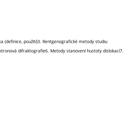
ka (definice, použití)3. Rentgenografické metody studiu
ktronová difraktografie6. Metody stanovení hustoty dislokací7.