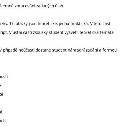
písemné zpracování zadaných úloh.
ky. Tři otázky jsou teoretické, jedna praktická. V této části
ipt. V ústní části zkoušky student vysvětlí teoretická témata
 V případě neúčasti dostane student náhradní zadání a formou
ostí
é
ké
í.
ách