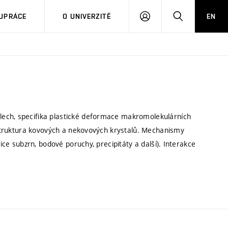
PŘIHLÁSIT
HLEDAT
UPRÁCE
O UNIVERZITĚ
EN
SE
lech, specifika plastické deformace makromolekulárních
ubstruktura kovových a nekovových krystalů. Mechanismy
nice subzrn, bodové poruchy, precipitáty a další). Interakce