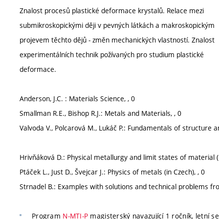
Znalost procesů plastické deformace krystalů. Relace mezi
submikroskopickými ději v pevných látkách a makroskopickým
projevem těchto dějů - změn mechanických vlastností. Znalost
experimentálních technik požívaných pro studium plastické
deformace.
Anderson, J.C. : Materials Science, , 0
Smallman R.E., Bishop R.J.: Metals and Materials, , 0
Valvoda V., Polcarová M., Lukáč P.: Fundamentals of structure ana
Hrivňáková D.: Physical metallurgy and limit states of material (i
Ptáček L., Just D., Švejcar J.: Physics of metals (in Czech), , 0
Strnadel B.: Examples with solutions and technical problems fro
Program
N-MTI-P
magisterský navazující 1 ročník, letní se