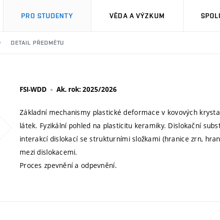
PRO STUDENTY
VĚDA A VÝZKUM
SPOL
DETAIL PŘEDMĚTU
FSI-WDD
Ak. rok: 2025/2026
Základní mechanismy plastické deformace v kovových krysta
látek. Fyzikální pohled na plasticitu keramiky. Dislokační s
interakcí dislokací se strukturními složkami (hranice zrn, hra
mezi dislokacemi.
Proces zpevnění a odpevnění.