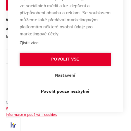
technické
Podnikavá univerzita / ContriBUTe
Mezinárodní dohody
ze sociálních médií a ke zlepšení a
Open Science
v
Bezpečná univerzita
přizpůsobení obsahu a reklam. Se souhlasem
Univerzitní sítě
Brně
Projekty
můžeme také předávat marketingovým
VYSOKÉ UČENÍ TECHNICKÉ V BRNĚ
Vyznamenání
platformám některé osobní údaje pro
Projekty ze strukturálních fondů
Antonínská 548/1
www.vut.cz
marketingové účely.
Organizační struktura
602 00 Brno
vut@vutbr.cz
Specifický výzkum
Zjistit více
Úřední deska
Ochrana osobních údajů
POVOLIT VŠE
(externí
Pracovní příležitosti
Nastavení
odkaz)
Podpora a rozvoj zaměstnanců a studujících
Povolit pouze nezbytné
Rovné příležitosti
Copyright © 2026 VUT
Sociální bezpečí
Prohlášení o přístupnosti
HR Award
Informace o používání cookies
Kontakty