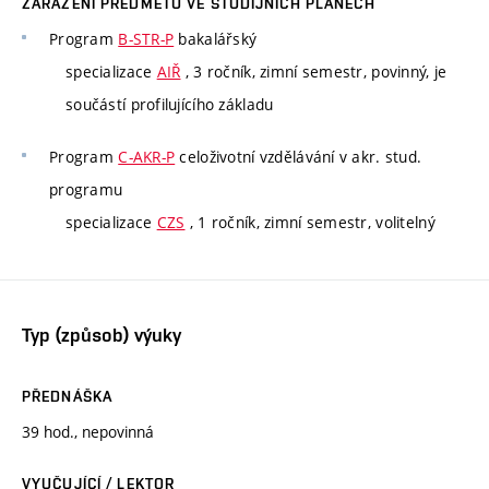
ZAŘAZENÍ PŘEDMĚTU VE STUDIJNÍCH PLÁNECH
Program
B-STR-P
bakalářský
specializace
AIŘ
, 3 ročník, zimní semestr, povinný, je
součástí profilujícího základu
Program
C-AKR-P
celoživotní vzdělávání v akr. stud.
programu
specializace
CZS
, 1 ročník, zimní semestr, volitelný
Typ (způsob) výuky
PŘEDNÁŠKA
39 hod., nepovinná
VYUČUJÍCÍ / LEKTOR