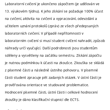
Laboratorní cvičení je ukončeno zápočtem (je udělován ve
13. výukovém týdnu). K jeho získání se požaduje 100% účast
na cvičení, aktivita na cvičení a vypracování, odevzdání a
učitelem uznání protokolů (zpráv) ze všech předepsaných
laboratorních cvičení. V případě nepřítomnosti v
laboratorním cvičení si musí student cvičení nahradit, způsob
náhrady určí vyučující. Další podrobnosti jsou studentům
sděleny a vysvětleny na začátku semestru. Získání zápočtu
je nutnou podmínkou k účasti na zkoušce. Zkouška se skládá
z písemné části a následně ústního pohovoru. V písemné
části student zpracuje pět zadaných otázek. V ústní části je
prověřována orientace ve studované problematice.
Hodnocení písemné části, ústní části i celkové hodnocení
zkoušky je dáno klasifikační stupnicí dle ECTS.