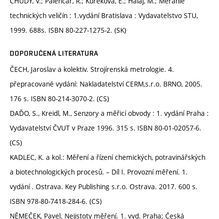
CHUDÝ, V.; Palenčár, R.; Kureková, E.; Halaj, M.; Meranie
technických veličín : 1.vydání Bratislava : Vydavatelstvo STU,
1999. 688s. ISBN 80-227-1275-2. (SK)
DOPORUČENÁ LITERATURA
ČECH, Jaroslav a kolektiv. Strojírenská metrologie. 4.
přepracované vydání: Nakladatelství CERM,s.r.o. BRNO, 2005.
176 s. ISBN 80-214-3070-2. (CS)
DAĎO, S., Kreidl, M., Senzory a měřicí obvody : 1. vydání Praha :
Vydavatelství ČVUT v Praze 1996. 315 s. ISBN 80-01-02057-6.
(CS)
KADLEC, K. a kol.: Měření a řízení chemických, potravinářských
a biotechnologických procesů. – Díl I. Provozní měření. 1.
vydání . Ostrava. Key Publishing s.r.o. Ostrava. 2017. 600 s.
ISBN 978-80-7418-284-6. (CS)
NĚMEČEK, Pavel. Nejistoty měření. 1. vyd. Praha: Česká