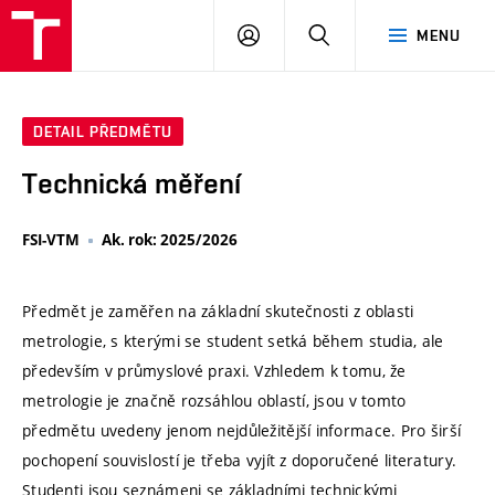
VUT
PŘIHLÁSIT
HLEDAT
MENU
SE
DETAIL PŘEDMĚTU
Technická měření
FSI-VTM
Ak. rok: 2025/2026
Předmět je zaměřen na základní skutečnosti z oblasti
metrologie, s kterými se student setká během studia, ale
především v průmyslové praxi. Vzhledem k tomu, že
metrologie je značně rozsáhlou oblastí, jsou v tomto
předmětu uvedeny jenom nejdůležitější informace. Pro širší
pochopení souvislostí je třeba vyjít z doporučené literatury.
Studenti jsou seznámeni se základními technickými