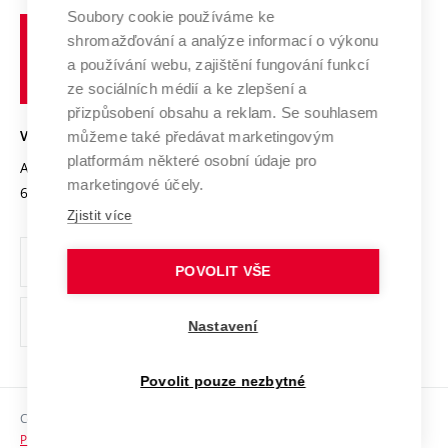
Profil univerzity
Spolupráce se školami
Soubory cookie používáme ke
Vysoké
Výzkumné infrastruktury
shromažďování a analýze informací o výkonu
Udržitelná univerzita
učení
Služby univerzity
Transfer znalostí
a používání webu, zajištění fungování funkcí
technické
Podnikavá univerzita / ContriBUTe
Mezinárodní dohody
ze sociálních médií a ke zlepšení a
Open Science
v
Bezpečná univerzita
přizpůsobení obsahu a reklam. Se souhlasem
Univerzitní sítě
Brně
Projekty
můžeme také předávat marketingovým
VYSOKÉ UČENÍ TECHNICKÉ V BRNĚ
Vyznamenání
platformám některé osobní údaje pro
Projekty ze strukturálních fondů
Antonínská 548/1
www.vut.cz
marketingové účely.
Organizační struktura
602 00 Brno
vut@vutbr.cz
Specifický výzkum
Zjistit více
Úřední deska
Ochrana osobních údajů
POVOLIT VŠE
(externí
Pracovní příležitosti
Nastavení
odkaz)
Podpora a rozvoj zaměstnanců a studujících
Povolit pouze nezbytné
Rovné příležitosti
Copyright © 2026 VUT
Sociální bezpečí
Prohlášení o přístupnosti