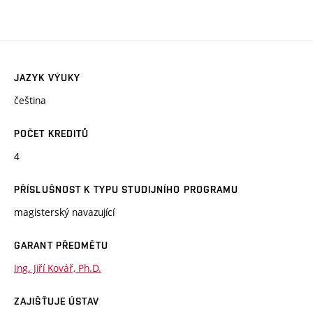
JAZYK VÝUKY
čeština
POČET KREDITŮ
4
PŘÍSLUŠNOST K TYPU STUDIJNÍHO PROGRAMU
magisterský navazující
GARANT PŘEDMĚTU
Ing. Jiří Kovář, Ph.D.
ZAJIŠŤUJE ÚSTAV