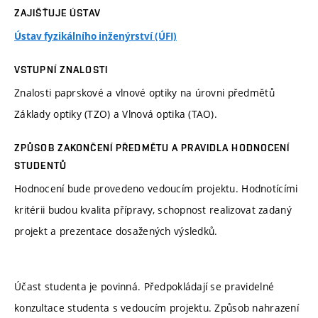
ZAJIŠŤUJE ÚSTAV
Ústav fyzikálního inženýrství (ÚFI)
VSTUPNÍ ZNALOSTI
Znalosti paprskové a vlnové optiky na úrovni předmětů
Základy optiky (TZO) a Vlnová optika (TAO).
ZPŮSOB ZAKONČENÍ PŘEDMĚTU A PRAVIDLA HODNOCENÍ
STUDENTŮ
Hodnocení bude provedeno vedoucím projektu. Hodnotícími
kritérii budou kvalita přípravy, schopnost realizovat zadaný
projekt a prezentace dosažených výsledků.
Účast studenta je povinná. Předpokládají se pravidelné
konzultace studenta s vedoucím projektu. Způsob nahrazení