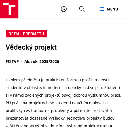
VUT
PŘIHLÁSIT
HLEDAT
MENU
SE
DETAIL PŘEDMĚTU
Vědecký projekt
FSI-TVP
Ak. rok: 2025/2026
Úkolem předmětu je praktickou formou posílit znalosti
studentů v oblastech moderních optických disciplín. Studenti
si v rámci zvolených projektů osvojí dobrou výzkumnou praxi.
Při práci na projektech se studenti naučí formulovat a
prakticky řešit odborné problémy a poté interpretovat a
prezentovat dosažené výsledky. Jednotlivé projekty budou
zaštítěny odbornými vedoucími. Vybrané projekty mohou