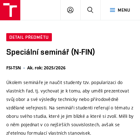
VUT
PŘIHLÁSIT
HLEDAT
MENU
SE
DETAIL PŘEDMĚTU
Speciální seminář (N-FIN)
FSI-TSN
Ak. rok: 2025/2026
Úkolem semináře je naučit studenty tzv. popularizaci do
vlastních řad, tj. vychovat je k tomu, aby uměli prezentovat
svůj obor a své výsledky technicky nebo přírodovědně
vzdělané veřejnosti. Na semináři studenti referují o tématu z
oboru svého studia, které je jim blízké a které si zvolí. Měli by
o něm pojednat v co nejširších souvislostech, avšak se
zřetelnou formulací vlastních stanovisek.