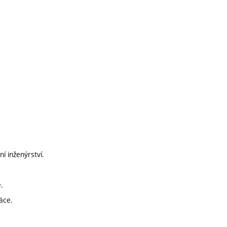
ní inženýrství.
.
áce.