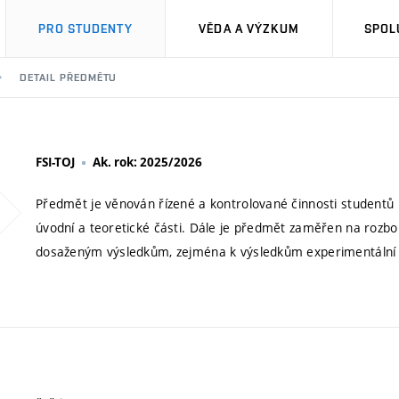
PRO STUDENTY
VĚDA A VÝZKUM
SPOL
DETAIL PŘEDMĚTU
FSI-TOJ
Ak. rok: 2025/2026
Předmět je věnován řízené a kontrolované činnosti studentů 
úvodní a teoretické části. Dále je předmět zaměřen na rozbor
dosaženým výsledkům, zejména k výsledkům experimentální pr