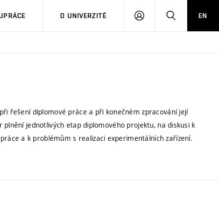
PŘIHLÁSIT
HLEDAT
UPRÁCE
O UNIVERZITĚ
EN
SE
při řešení diplomové práce a při konečném zpracování její
 plnění jednotlivých etap diplomového projektu, na diskusi k
áce a k problémům s realizaci experimentálních zařízení.