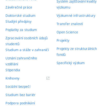
Systém zajišťování kvality
Závěrečné práce
výzkumu
Doktorské studium
Výzkumné infrastruktury
Studijní předpisy
Transfer znalostí
Poplatky za studium
Open Science
Zpracování osobních údajů
Projekty
studentů
Projekty ze strukturálních
Studium a stáže v zahraničí
fondů
Uznání zahraničního
Specifický výzkum
vzdělání
Stipendia
(externí
Knihovny
odkaz)
Sociální bezpečí
Studium bez bariér
Podpora podnikání