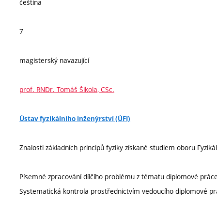
čeština
7
magisterský navazující
prof. RNDr. Tomáš Šikola, CSc.
Ústav fyzikálního inženýrství (ÚFI)
Znalosti základních principů fyziky získané studiem oboru Fyzikál
Písemné zpracování dílčího problému z tématu diplomové práce
Systematická kontrola prostřednictvím vedoucího diplomové pr