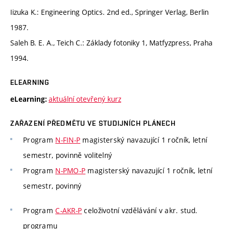
Iizuka K.: Engineering Optics. 2nd ed., Springer Verlag, Berlin
1987.
Saleh B. E. A., Teich C.: Základy fotoniky 1, Matfyzpress, Praha
1994.
ELEARNING
aktuální otevřený kurz
eLearning:
ZAŘAZENÍ PŘEDMĚTU VE STUDIJNÍCH PLÁNECH
Program
N-FIN-P
magisterský navazující 1 ročník, letní
semestr, povinně volitelný
Program
N-PMO-P
magisterský navazující 1 ročník, letní
semestr, povinný
Program
C-AKR-P
celoživotní vzdělávání v akr. stud.
programu