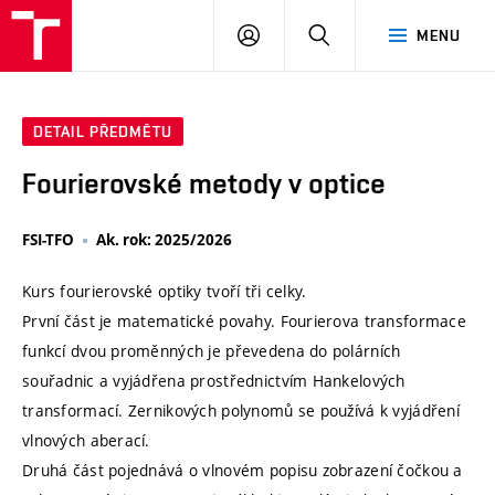
VUT
PŘIHLÁSIT
HLEDAT
MENU
SE
DETAIL PŘEDMĚTU
Fourierovské metody v optice
FSI-TFO
Ak. rok: 2025/2026
Kurs fourierovské optiky tvoří tři celky.
První část je matematické povahy. Fourierova transformace
funkcí dvou proměnných je převedena do polárních
souřadnic a vyjádřena prostřednictvím Hankelových
transformací. Zernikových polynomů se používá k vyjádření
vlnových aberací.
Druhá část pojednává o vlnovém popisu zobrazení čočkou a