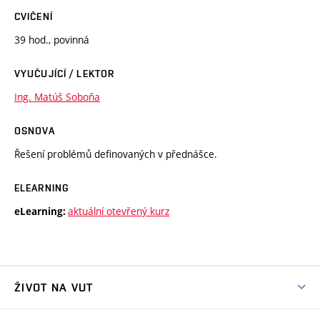
CVIČENÍ
39 hod., povinná
VYUČUJÍCÍ / LEKTOR
Ing. Matúš Soboňa
OSNOVA
Řešení problémů definovaných v přednášce.
ELEARNING
aktuální otevřený kurz
eLearning:
ŽIVOT NA VUT
Atmosféra VUT