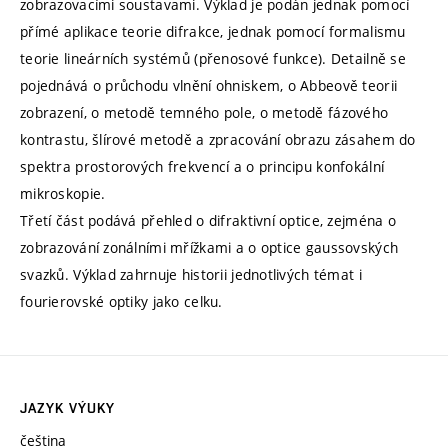
zobrazovacími soustavami. Výklad je podán jednak pomocí
přímé aplikace teorie difrakce, jednak pomocí formalismu
teorie lineárních systémů (přenosové funkce). Detailně se
pojednává o průchodu vlnění ohniskem, o Abbeově teorii
zobrazení, o metodě temného pole, o metodě fázového
kontrastu, šlírové metodě a zpracování obrazu zásahem do
spektra prostorových frekvencí a o principu konfokální
mikroskopie.
Třetí část podává přehled o difraktivní optice, zejména o
zobrazování zonálními mřížkami a o optice gaussovských
svazků. Výklad zahrnuje historii jednotlivých témat i
fourierovské optiky jako celku.
JAZYK VÝUKY
čeština