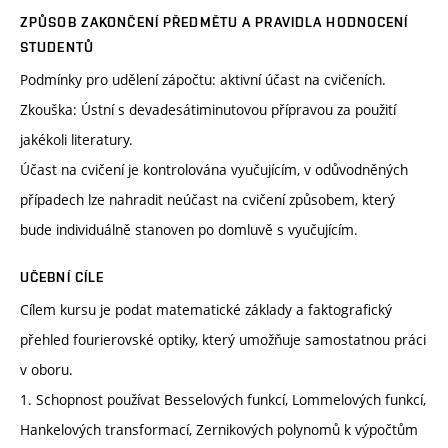
ZPŮSOB ZAKONČENÍ PŘEDMĚTU A PRAVIDLA HODNOCENÍ
STUDENTŮ
Podmínky pro udělení zápočtu: aktivní účast na cvičeních.
Zkouška: Ústní s devadesátiminutovou přípravou za použití
jakékoli literatury.
Účast na cvičení je kontrolována vyučujícím, v odůvodněných
případech lze nahradit neúčast na cvičení způsobem, který
bude individuálně stanoven po domluvě s vyučujícím.
UČEBNÍ CÍLE
Cílem kursu je podat matematické základy a faktografický
přehled fourierovské optiky, který umožňuje samostatnou práci
v oboru.
1. Schopnost používat Besselových funkcí, Lommelových funkcí,
Hankelových transformací, Zernikových polynomů k výpočtům