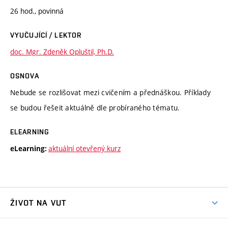
26 hod., povinná
VYUČUJÍCÍ / LEKTOR
doc. Mgr. Zdeněk Opluštil, Ph.D.
OSNOVA
Nebude se rozlišovat mezi cvičením a přednáškou. Příklady
se budou řešeit aktuálně dle probíraného tématu.
ELEARNING
aktuální otevřený kurz
eLearning:
ŽIVOT NA VUT
Atmosféra VUT