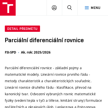
VUT
PŘIHLÁSIT
HLEDAT
MENU
SE
DETAIL PŘEDMĚTU
Parciální diferenciální rovnice
FSI-SPD
Ak. rok: 2025/2026
Parciální diferenciální rovnice - základní pojmy a
matematické modely. Lineární rovnice prvního řádu -
metody charakteristik a charakteristických souřadnic.
Lineární rovnice druhého řádu - klasifikace, převod na
kanonický tvar. Odvození vybraných rovnic matematické
fyziky (vedení tepla v tyči a tělese, kmitání struny) formulace
počátečních a okrajových úloh. Laplaceova a Poissonova