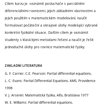
Cílem kurzu je seznámit posluchače s parciálními
diferenciálními rovnicemi, jejich základními vlastnostmi a
jejich použitím v matematickém modelování, naučit
formulovat počáteční a okrajové úlohy modelující vybrané
konkrétní fyzikální situace. Dalším cílem je seznámit
studenty s klasickými metodami řešení a naučit je řešit
jednoduché úlohy pro rovnice matematické fyziky.
ZÁKLADNÍ LITERATURA
G. F. Carrier, C.E. Pearson: Partial differential equations,
L. C. Evans: Partial Differential Equations, AMS, Providence
1998
V. J. Arsenin: Matematická fyzika, Alfa, Bratislava 1977
W. E. Williams: Partial differential equations,