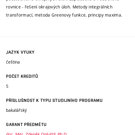
rovnice - řešení okrajových úloh. Metody integrálních
transformací, metoda Greenovy funkce, principy maxima.
JAZYK VÝUKY
čeština
POČET KREDITŮ
5
PŘÍSLUŠNOST K TYPU STUDIJNÍHO PROGRAMU
bakalářský
GARANT PŘEDMĚTU
doc. Mgr. Zdeněk Opluštil, Ph.D.