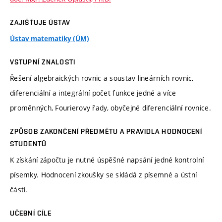
ZAJIŠŤUJE ÚSTAV
Ústav matematiky (ÚM)
VSTUPNÍ ZNALOSTI
Řešení algebraických rovnic a soustav lineárních rovnic,
diferenciální a integrální počet funkce jedné a více
proměnných, Fourierovy řady, obyčejné diferenciální rovnice.
ZPŮSOB ZAKONČENÍ PŘEDMĚTU A PRAVIDLA HODNOCENÍ
STUDENTŮ
K získání zápočtu je nutné úspěšné napsání jedné kontrolní
písemky. Hodnocení zkoušky se skládá z písemné a ústní
části.
UČEBNÍ CÍLE