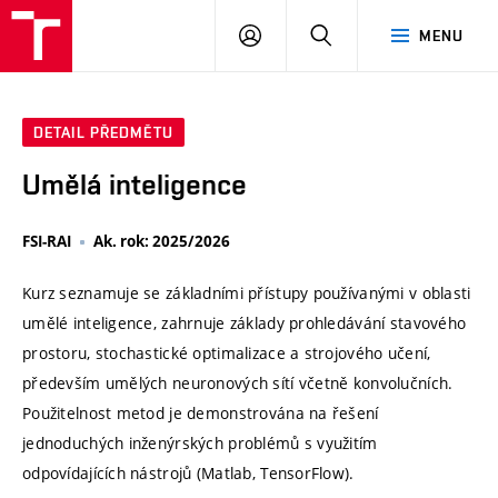
VUT
PŘIHLÁSIT
HLEDAT
MENU
SE
DETAIL PŘEDMĚTU
Umělá inteligence
FSI-RAI
Ak. rok: 2025/2026
Kurz seznamuje se základními přístupy používanými v oblasti
umělé inteligence, zahrnuje základy prohledávání stavového
prostoru, stochastické optimalizace a strojového učení,
především umělých neuronových sítí včetně konvolučních.
Použitelnost metod je demonstrována na řešení
jednoduchých inženýrských problémů s využitím
odpovídajících nástrojů (Matlab, TensorFlow).