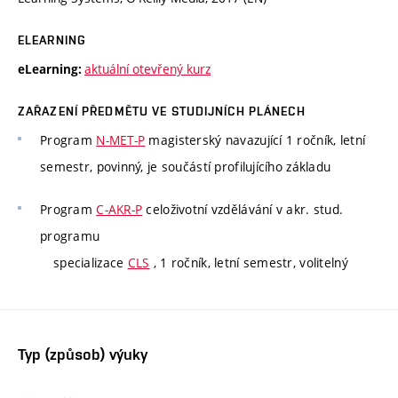
ELEARNING
aktuální otevřený kurz
eLearning:
ZAŘAZENÍ PŘEDMĚTU VE STUDIJNÍCH PLÁNECH
Program
N-MET-P
magisterský navazující 1 ročník, letní
semestr, povinný, je součástí profilujícího základu
Program
C-AKR-P
celoživotní vzdělávání v akr. stud.
programu
specializace
CLS
, 1 ročník, letní semestr, volitelný
Typ (způsob) výuky