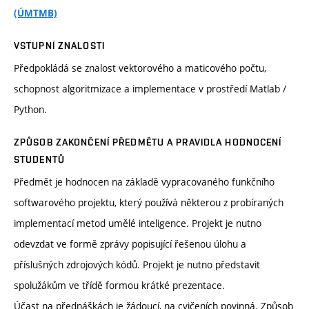
(ÚMTMB)
VSTUPNÍ ZNALOSTI
Předpokládá se znalost vektorového a maticového počtu,
schopnost algoritmizace a implementace v prostředí Matlab /
Python.
ZPŮSOB ZAKONČENÍ PŘEDMĚTU A PRAVIDLA HODNOCENÍ
STUDENTŮ
Předmět je hodnocen na základě vypracovaného funkčního
softwarového projektu, který používá některou z probíraných
implementací metod umělé inteligence. Projekt je nutno
odevzdat ve formě zprávy popisující řešenou úlohu a
příslušných zdrojových kódů. Projekt je nutno představit
spolužákům ve třídě formou krátké prezentace.
Účast na přednáškách je žádoucí, na cvičeních povinná. Způsob