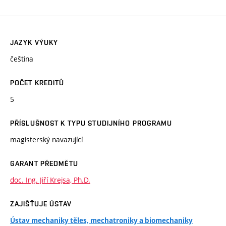
JAZYK VÝUKY
čeština
POČET KREDITŮ
5
PŘÍSLUŠNOST K TYPU STUDIJNÍHO PROGRAMU
magisterský navazující
GARANT PŘEDMĚTU
doc. Ing. Jiří Krejsa, Ph.D.
ZAJIŠŤUJE ÚSTAV
Ústav mechaniky těles, mechatroniky a biomechaniky