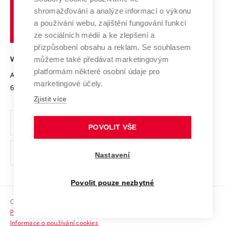
Vysoké
Výzkumné infrastruktury
shromažďování a analýze informací o výkonu
Udržitelná univerzita
učení
Služby univerzity
Transfer znalostí
a používání webu, zajištění fungování funkcí
technické
Podnikavá univerzita / ContriBUTe
Mezinárodní dohody
ze sociálních médií a ke zlepšení a
Open Science
v
Bezpečná univerzita
přizpůsobení obsahu a reklam. Se souhlasem
Univerzitní sítě
Brně
Projekty
můžeme také předávat marketingovým
VYSOKÉ UČENÍ TECHNICKÉ V BRNĚ
Vyznamenání
platformám některé osobní údaje pro
Projekty ze strukturálních fondů
Antonínská 548/1
www.vut.cz
marketingové účely.
Organizační struktura
602 00 Brno
vut@vutbr.cz
Specifický výzkum
Zjistit více
Úřední deska
Ochrana osobních údajů
POVOLIT VŠE
(externí
Pracovní příležitosti
Nastavení
odkaz)
Podpora a rozvoj zaměstnanců a studujících
Povolit pouze nezbytné
Rovné příležitosti
Copyright © 2026 VUT
Sociální bezpečí
Prohlášení o přístupnosti
HR Award
Informace o používání cookies