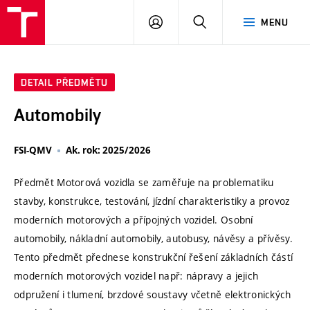
VUT
PŘIHLÁSIT
HLEDAT
MENU
SE
DETAIL PŘEDMĚTU
Automobily
FSI-QMV
Ak. rok: 2025/2026
Předmět Motorová vozidla se zaměřuje na problematiku
stavby, konstrukce, testování, jízdní charakteristiky a provoz
moderních motorových a přípojných vozidel. Osobní
automobily, nákladní automobily, autobusy, návěsy a přívěsy.
Tento předmět přednese konstrukční řešení základních částí
moderních motorových vozidel např: nápravy a jejich
odpružení i tlumení, brzdové soustavy včetně elektronických