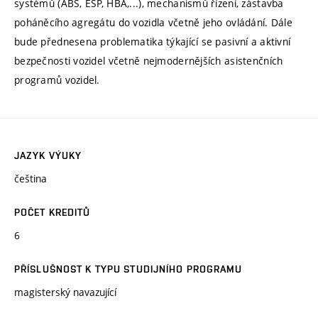
systémů (ABS, ESP, HBA,...), mechanismů řízení, zástavba
poháněcího agregátu do vozidla včetně jeho ovládání. Dále
bude přednesena problematika týkající se pasivní a aktivní
bezpečnosti vozidel včetně nejmodernějších asistenčních
programů vozidel.
JAZYK VÝUKY
čeština
POČET KREDITŮ
6
PŘÍSLUŠNOST K TYPU STUDIJNÍHO PROGRAMU
magisterský navazující