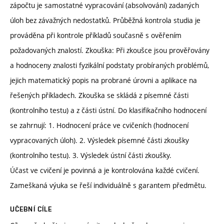
zápočtu je samostatné vypracování (absolvování) zadaných
úloh bez závažných nedostatků. Průběžná kontrola studia je
prováděna při kontrole příkladů současně s ověřením
požadovaných znalostí. Zkouška: Při zkoušce jsou prověřovány
a hodnoceny znalosti fyzikální podstaty probíraných problémů,
jejich matematický popis na probrané úrovni a aplikace na
řešených příkladech. Zkouška se skládá z písemné části
(kontrolního testu) a z části ústní. Do klasifikačního hodnocení
se zahrnují: 1. Hodnocení práce ve cvičeních (hodnocení
vypracovaných úloh). 2. Výsledek písemné části zkoušky
(kontrolního testu). 3. Výsledek ústní části zkoušky.
Účast ve cvičení je povinná a je kontrolována každé cvičení.
Zameškaná výuka se řeší individuálně s garantem předmětu.
UČEBNÍ CÍLE