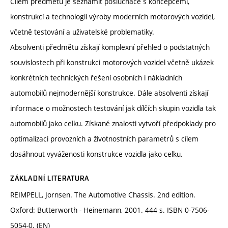
Cílem předmětu je seznámit posluchače s koncepcemi,
konstrukcí a technologií výroby moderních motorových vozidel,
včetně testování a uživatelské problematiky.
Absolventi předmětu získají komplexní přehled o podstatných
souvislostech při konstrukci motorových vozidel včetně ukázek
konkrétních technických řešení osobních i nákladních
automobilů nejmodernější konstrukce. Dále absolventi získají
informace o možnostech testování jak dílčích skupin vozidla tak
automobilů jako celku. Získané znalosti vytvoří předpoklady pro
optimalizaci provozních a životnostních parametrů s cílem
dosáhnout vyváženosti konstrukce vozidla jako celku.
ZÁKLADNÍ LITERATURA
REIMPELL, Jornsen. The Automotive Chassis. 2nd edition.
Oxford: Butterworth - Heinemann, 2001. 444 s. ISBN 0-7506-
5054-0. (EN)