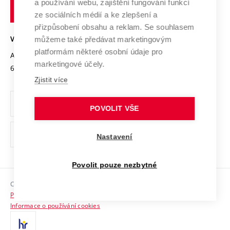
Transfer znalostí
a používání webu, zajištění fungování funkcí
technické
Podnikavá univerzita / ContriBUTe
Mezinárodní dohody
ze sociálních médií a ke zlepšení a
Open Science
v
Bezpečná univerzita
přizpůsobení obsahu a reklam. Se souhlasem
Univerzitní sítě
Brně
Projekty
můžeme také předávat marketingovým
VYSOKÉ UČENÍ TECHNICKÉ V BRNĚ
Vyznamenání
platformám některé osobní údaje pro
Projekty ze strukturálních fondů
Antonínská 548/1
www.vut.cz
marketingové účely.
Organizační struktura
602 00 Brno
vut@vutbr.cz
Specifický výzkum
Zjistit více
Úřední deska
Ochrana osobních údajů
POVOLIT VŠE
(externí
Pracovní příležitosti
Nastavení
odkaz)
Podpora a rozvoj zaměstnanců a studujících
Povolit pouze nezbytné
Rovné příležitosti
Copyright © 2026 VUT
Sociální bezpečí
Prohlášení o přístupnosti
HR Award
Informace o používání cookies
Kontakty