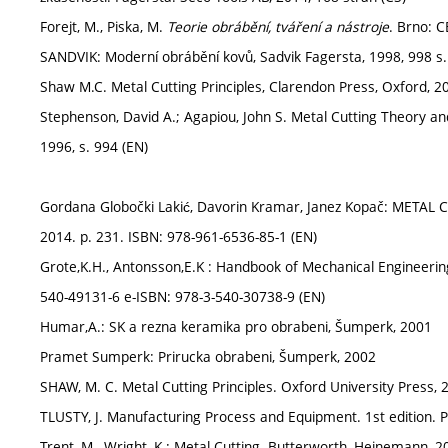
Forejt, M., Piska, M.
Teorie obrábění, tváření a nástroje
. Brno: 
SANDVIK: Moderní obrábění kovů, Sadvik Fagersta, 1998, 998 s.
Shaw M.C. Metal Cutting Principles, Clarendon Press, Oxford, 20
Stephenson, David A.; Agapiou, John S. Metal Cutting Theory a
1996, s. 994 (EN)
Gordana Globočki Lakić, Davorin Kramar, Janez Kopač: METAL
2014. p. 231. ISBN: 978-961-6536-85-1 (EN)
Grote,K.H., Antonsson,E.K : Handbook of Mechanical Engineeri
540-49131-6 e-ISBN: 978-3-540-30738-9 (EN)
Humar,A.: SK a rezna keramika pro obrabeni, Šumperk, 2001
Pramet Sumperk: Prirucka obrabeni, Šumperk, 2002
SHAW, M. C. Metal Cutting Principles. Oxford University Press, 
TLUSTY, J. Manufacturing Process and Equipment. 1st edition. P
Trent, M., Wright, K.: Metal Cutting. Butterworth–Heinemann, 2