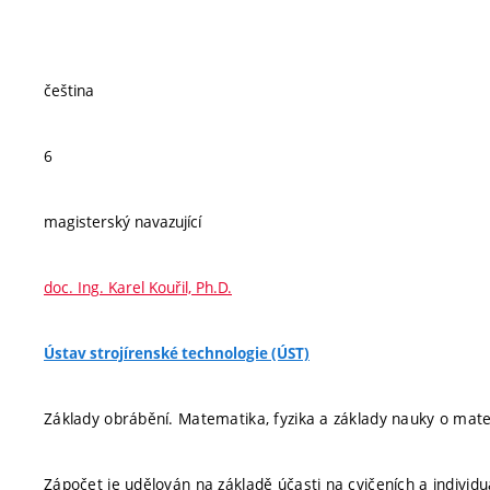
čeština
6
magisterský navazující
doc. Ing. Karel Kouřil, Ph.D.
Ústav strojírenské technologie (ÚST)
Základy obrábění. Matematika, fyzika a základy nauky o mate
Zápočet je udělován na základě účasti na cvičeních a individu