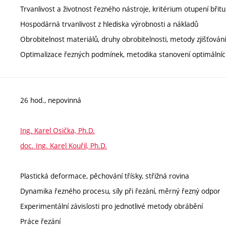
Trvanlivost a životnost řezného nástroje, kritérium otupení břit
Hospodárná trvanlivost z hlediska výrobnosti a nákladů
Obrobitelnost materiálů, druhy obrobitelnosti, metody zjišťování
Optimalizace řezných podmínek, metodika stanovení optimálních
26 hod., nepovinná
Ing. Karel Osička, Ph.D.
doc. Ing. Karel Kouřil, Ph.D.
Plastická deformace, pěchování třísky, střižná rovina
Dynamika řezného procesu, síly při řezání, měrný řezný odpor
Experimentální závislosti pro jednotlivé metody obrábění
Práce řezání