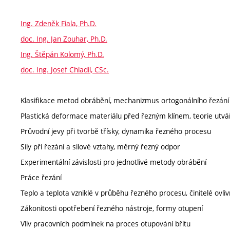
Ing. Zdeněk Fiala, Ph.D.
doc. Ing. Jan Zouhar, Ph.D.
Ing. Štěpán Kolomý, Ph.D.
doc. Ing. Josef Chladil, CSc.
Klasifikace metod obrábění, mechanizmus ortogonálního řezání
Plastická deformace materiálu před řezným klínem, teorie utvář
Průvodní jevy při tvorbě třísky, dynamika řezného procesu
Síly při řezání a silové vztahy, měrný řezný odpor
Experimentální závislosti pro jednotlivé metody obrábění
Práce řezání
Teplo a teplota vzniklé v průběhu řezného procesu, činitelé ovlivňu
Zákonitosti opotřebení řezného nástroje, formy otupení
Vliv pracovních podmínek na proces otupování břitu