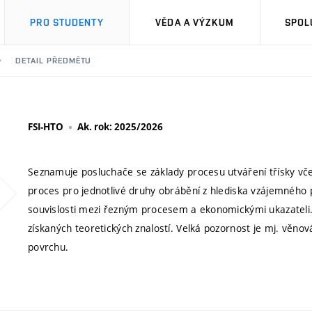
PRO STUDENTY
VĚDA A VÝZKUM
SPOL
DETAIL PŘEDMĚTU
FSI-HTO
Ak. rok: 2025/2026
Seznamuje posluchače se základy procesu utváření třísky vč
proces pro jednotlivé druhy obrábění z hlediska vzájemného
souvislosti mezi řezným procesem a ekonomickými ukazateli.
získaných teoretických znalostí. Velká pozornost je mj. vě
povrchu.