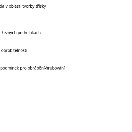
a v oblasti tvorby třísky
 na řezných podmínkách
 obrobitelnosti
h podmínek pro obrábění-hrubování