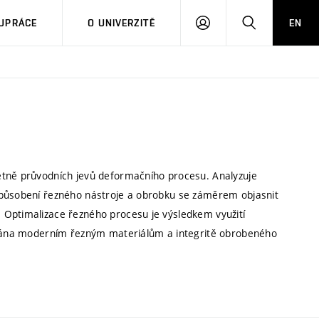
PŘIHLÁSIT
HLEDAT
UPRÁCE
O UNIVERZITĚ
EN
SE
etně průvodních jevů deformačního procesu. Analyzuje
 působení řezného nástroje a obrobku se záměrem objasnit
 Optimalizace řezného procesu je výsledkem využití
nována moderním řezným materiálům a integritě obrobeného