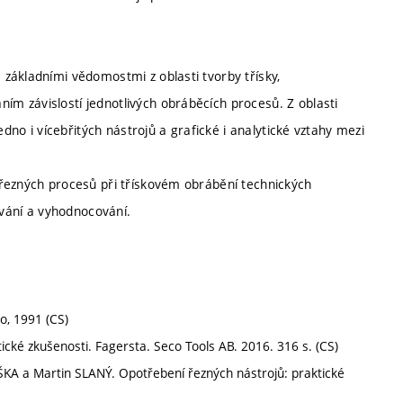
základními vědomostmi z oblasti tvorby třísky,
m závislostí jednotlivých obráběcích procesů. Z oblasti
edno i vícebřitých nástrojů a grafické i analytické vztahy mezi
 řezných procesů při třískovém obrábění technických
ování a vyhodnocování.
no, 1991 (CS)
ktické zkušenosti. Fagersta. Seco Tools AB. 2016. 316 s. (CS)
ÍŠKA a Martin SLANÝ. Opotřebení řezných nástrojů: praktické