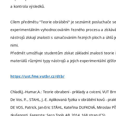
a kontrola výsledků.
Cílem předmětu "Teorie obrábění" je seznámit posluchače se 
experimentálním vyhodnocováním řezného procesu a získávání
nástrojů získají znalosti s označováním řezných ploch a úhlů j
nimi.
Předmět umožňuje studentům získat základní znalosti teorie
materiálů různými typy nástrojů a jejich experimentální zjišť
https://ust.fme.vutbr.cz/dtb/
Chladil,J.-Humar,A.: Teorie obrabeni - priklady a cviceni, VUT Br
De Vos, P.., STAHL, J.-E. Aplikovaná fyzika v obrábění kovů - pra
DE VOS, Patrick, Jan-Eric STÅHL, Kateřina DUFKOVÁ, Miroslav P
zkušenosti. Fagersta: Seco Tools AB, 2014, 168 stran (CS)