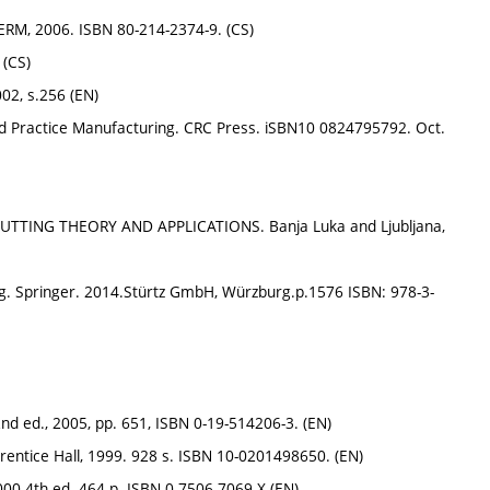
CERM, 2006. ISBN 80-214-2374-9. (CS)
 (CS)
02, s.256 (EN)
nd Practice Manufacturing. CRC Press. iSBN10 0824795792. Oct.
 CUTTING THEORY AND APPLICATIONS. Banja Luka and Ljubljana,
ng. Springer. 2014.Stürtz GmbH, Würzburg.p.1576 ISBN: 978-3-
2nd ed., 2005, pp. 651, ISBN 0-19-514206-3. (EN)
rentice Hall, 1999. 928 s. ISBN 10-0201498650. (EN)
000.4th ed. 464 p. ISBN 0-7506-7069-X (EN)