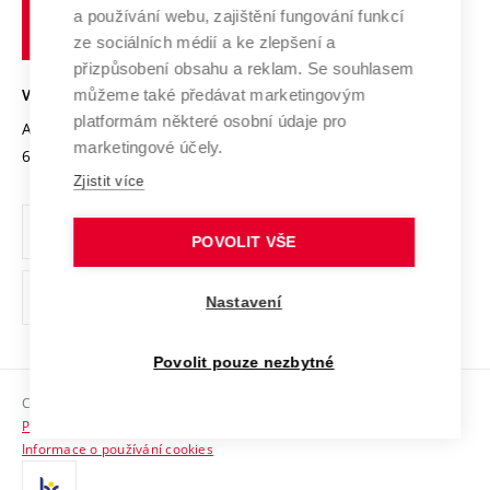
učení
Služby univerzity
Transfer znalostí
a používání webu, zajištění fungování funkcí
technické
Podnikavá univerzita / ContriBUTe
Mezinárodní dohody
ze sociálních médií a ke zlepšení a
Open Science
v
Bezpečná univerzita
přizpůsobení obsahu a reklam. Se souhlasem
Univerzitní sítě
Brně
Projekty
můžeme také předávat marketingovým
VYSOKÉ UČENÍ TECHNICKÉ V BRNĚ
Vyznamenání
platformám některé osobní údaje pro
Projekty ze strukturálních fondů
Antonínská 548/1
www.vut.cz
marketingové účely.
Organizační struktura
602 00 Brno
vut@vutbr.cz
Specifický výzkum
Zjistit více
Úřední deska
Ochrana osobních údajů
POVOLIT VŠE
(externí
Pracovní příležitosti
Nastavení
odkaz)
Podpora a rozvoj zaměstnanců a studujících
Povolit pouze nezbytné
Rovné příležitosti
Copyright © 2026 VUT
Sociální bezpečí
Prohlášení o přístupnosti
HR Award
Informace o používání cookies