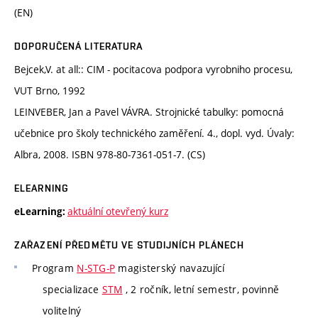
(EN)
DOPORUČENÁ LITERATURA
Bejcek,V. at all:: CIM - pocitacova podpora vyrobniho procesu,
VUT Brno, 1992
LEINVEBER, Jan a Pavel VÁVRA. Strojnické tabulky: pomocná
učebnice pro školy technického zaměření. 4., dopl. vyd. Úvaly:
Albra, 2008. ISBN 978-80-7361-051-7. (CS)
ELEARNING
aktuální otevřený kurz
eLearning:
ZAŘAZENÍ PŘEDMĚTU VE STUDIJNÍCH PLÁNECH
Program
N-STG-P
magisterský navazující
specializace
STM
, 2 ročník, letní semestr, povinně
volitelný