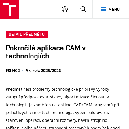
VUT
PŘIHLÁSIT
HLEDAT
MENU
SE
DETAIL PŘEDMĚTU
Pokročilé aplikace CAM v
technologiích
FSI-HC2
Ak. rok: 2025/2026
Předmět řeší problémy technologické přípravy výroby,
vstupní předpoklady a zásady algoritmizace činnosti v
technologii. Je zaměřen na aplikaci CAD/CAM programů při
jednotlivých činnostech technologa: výběr polotovaru,
stanovení operací, operačni rozměry, návrh strojního
zařízení, volba nářadí, stanoveni pracovních podmínek apod.