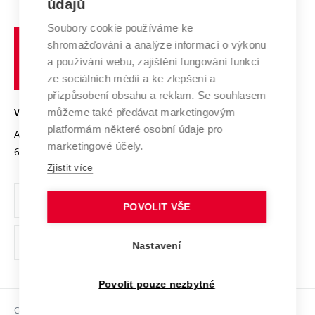
E-přihláška
údajů
Zahraniční spolupráce
Systém zajišťování kvality výzkumu
Profil univerzity
Spolupráce se školami
Soubory cookie používáme ke
Vysoké
Výzkumné infrastruktury
shromažďování a analýze informací o výkonu
Udržitelná univerzita
učení
Služby univerzity
Transfer znalostí
a používání webu, zajištění fungování funkcí
technické
Podnikavá univerzita / ContriBUTe
Mezinárodní dohody
ze sociálních médií a ke zlepšení a
Open Science
v
Bezpečná univerzita
přizpůsobení obsahu a reklam. Se souhlasem
Univerzitní sítě
Brně
Projekty
můžeme také předávat marketingovým
VYSOKÉ UČENÍ TECHNICKÉ V BRNĚ
Vyznamenání
platformám některé osobní údaje pro
Projekty ze strukturálních fondů
Antonínská 548/1
www.vut.cz
marketingové účely.
Organizační struktura
602 00 Brno
vut@vutbr.cz
Specifický výzkum
Zjistit více
Úřední deska
Ochrana osobních údajů
POVOLIT VŠE
(externí
Pracovní příležitosti
Nastavení
odkaz)
Podpora a rozvoj zaměstnanců a studujících
Povolit pouze nezbytné
Rovné příležitosti
Copyright © 2026 VUT
Sociální bezpečí