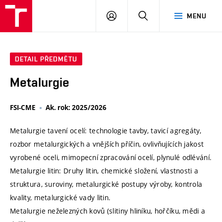
VUT
PŘIHLÁSIT
HLEDAT
MENU
SE
DETAIL PŘEDMĚTU
Metalurgie
FSI-CME
Ak. rok: 2025/2026
Metalurgie tavení ocelí: technologie tavby, tavicí agregáty,
rozbor metalurgických a vnějších příčin, ovlivňujících jakost
vyrobené oceli, mimopecní zpracování ocelí, plynulé odlévání.
Metalurgie litin: Druhy litin, chemické složení, vlastnosti a
struktura, suroviny, metalurgické postupy výroby, kontrola
kvality, metalurgické vady litin.
Metalurgie neželezných kovů (slitiny hliníku, hořčíku, mědi a