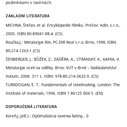
podmínkami v tavírnách.
ZÁKLADNÍ LITERATURA
MICHNA, Štefan, et al. Encyklopedie hliníku. Prešov: Adin, s.r.o.,
2005. ISBN 80-89041-88-4. (CS)
Roučka,J.: Metalurgie litin, PC-DIR Real s.r.o, Brno, 1998, ISBN
80-214-1263-1 (CS)
ŠENBERGER, J.; BŮŽEK, Z.; ZÁDĚRA, A.; STRÁNSKÝ, K.; KAFKA, V.
Metalurgie oceli na odlitky. Brno: VUT v Brně – Nakladatelství
Vutium, 2008. 311 s. ISBN: 978-80-214-3632-9. (CS)
TURKDOGAN, E. T.: Fundamentals of steelmaking. London: The
Institute of materials, 1996. ISBN 1 86125 004 5. (EN)
DOPORUČENÁ LITERATURA
Koreň,J.,Jelč,I.: Optimalizácia tavenia liatiny, , 0