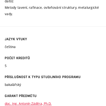
další):
Metody tavení, rafinace, ovlivňování struktury, metalurgické
vady.
JAZYK VÝUKY
čeština
POČET KREDITŮ
5
PŘÍSLUŠNOST K TYPU STUDIJNÍHO PROGRAMU
bakalářský
GARANT PŘEDMĚTU
doc. Ing. Antonín Záděra, Ph.D.