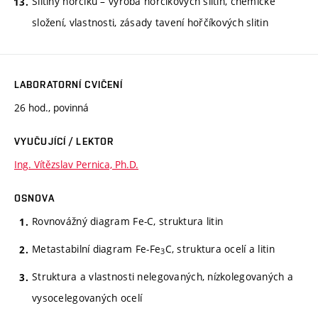
Slitiny hořčíku – výroba hořčíkových slitin, chemické
složení, vlastnosti, zásady tavení hořčíkových slitin
LABORATORNÍ CVIČENÍ
26 hod., povinná
VYUČUJÍCÍ / LEKTOR
Ing. Vítězslav Pernica, Ph.D.
OSNOVA
Rovnovážný diagram Fe-C, struktura litin
Metastabilní diagram Fe-Fe
C, struktura ocelí a litin
3
Struktura a vlastnosti nelegovaných, nízkolegovaných a
vysocelegovaných ocelí