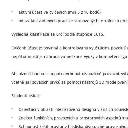
aktivní účast ve cvičeních (min 5 z 10 bodů),
odevzdání zadaných prací ve stanovených termínech (min
Výsledná klasifikace se určí podle stupnice ECTS.
Cvičení: účast je povinná a kontrolovaná vyučujícím, povolu
nepřítomnosti je náhrada zameškané výuky v kompetenci g
Absolventi budou schopni navrhnout dispozičně-provozní, výtv
včetně zařizovacích prvků za pomocí nástrojů 3D modelování a
Studenti získají:
Orientaci v oblasti interiérového designu v širších souvis
Znalost funkčních, provozních a prostorových aspektů int
Schopnost řešit prostor z hlediska dispozičně-provozního