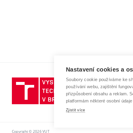
Nastavení cookies a o
Soubory cookie používáme ke sh
Vysoké
používání webu, zajištění fungová
učení
přizpůsobení obsahu a reklam.
technické
platformám některé osobní údaje
v
Brně
Zjistit více
Copyright © 2026 VUT