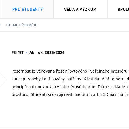
PRO STUDENTY
VĚDA A VÝZKUM
SPOL
DETAIL PŘEDMĚTU
FSI-YIT
Ak. rok: 2025/2026
Pozornost je věnovaná řešení bytového i veřejného interiéru 
koncept stavby i definovány potřeby uživatelů. V předmětu jd
principů uplatňovaných v interiérové tvorbě. Důraz je kladen 
prostoru. Studenti si osvojí nástroje pro tvorbu 3D návrhů i