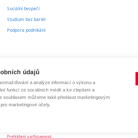
odkaz)
Sociální bezpečí
Studium bez bariér
Podpora podnikání
sobních údajů
romažďování a analýze informací o výkonu a
VYSOKÉ UČENÍ TECHNICKÉ V BRNĚ
ní funkcí ze sociálních médií a ke zlepšení a
Antonínská 548/1
www.vut.cz
 Se souhlasem můžeme také předávat marketingovým
602 00 Brno
vut@vutbr.cz
 pro marketingové účely.
Prohlášení o přístupnosti