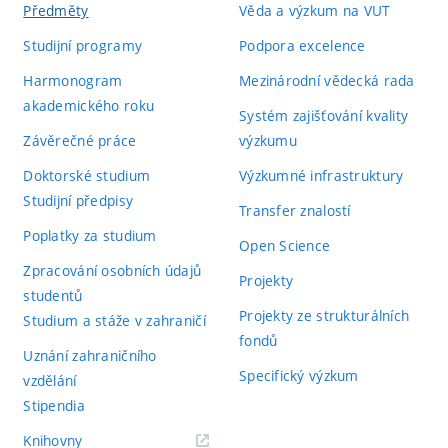
Předměty
Věda a výzkum na VUT
Studijní programy
Podpora excelence
Harmonogram
Mezinárodní vědecká rada
akademického roku
Systém zajišťování kvality
Závěrečné práce
výzkumu
Doktorské studium
Výzkumné infrastruktury
Studijní předpisy
Transfer znalostí
Poplatky za studium
Open Science
Zpracování osobních údajů
Projekty
studentů
Projekty ze strukturálních
Studium a stáže v zahraničí
fondů
Uznání zahraničního
Specifický výzkum
vzdělání
Stipendia
(externí
Knihovny