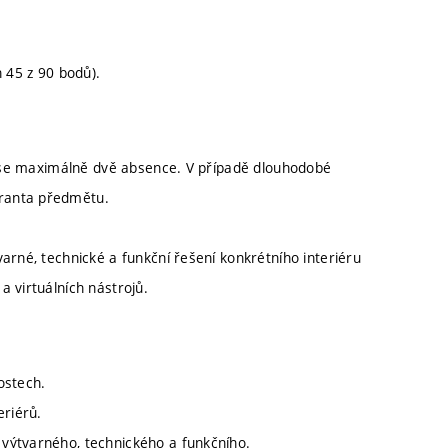
 45 z 90 bodů).
jí se maximálně dvě absence. V případě dlouhodobé
aranta předmětu.
arné, technické a funkční řešení konkrétního interiéru
 virtuálních nástrojů.
lostech.
eriérů.
, výtvarného, technického a funkčního.