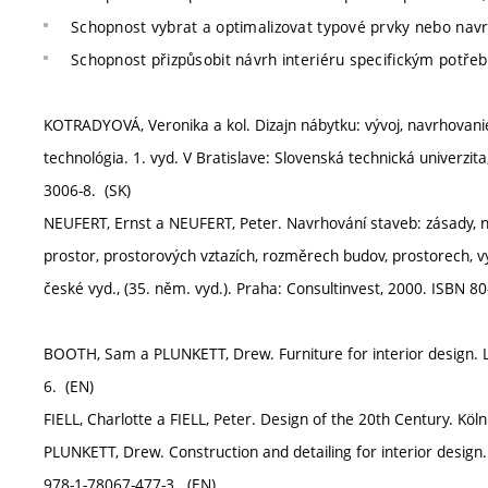
Schopnost vybrat a optimalizovat typové prvky nebo navr
Schopnost přizpůsobit návrh interiéru specifickým potře
KOTRADYOVÁ, Veronika a kol. Dizajn nábytku: vývoj, navrhovanie,
technológia. 1. vyd. V Bratislave: Slovenská technická univerzit
3006-8. (SK)
NEUFERT, Ernst a NEUFERT, Peter. Navrhování staveb: zásady, no
prostor, prostorových vztazích, rozměrech budov, prostorech, vyba
české vyd., (35. něm. vyd.). Praha: Consultinvest, 2000. ISBN 8
BOOTH, Sam a PLUNKETT, Drew. Furniture for interior design. 
6. (EN)
FIELL, Charlotte a FIELL, Peter. Design of the 20th Century. Kö
PLUNKETT, Drew. Construction and detailing for interior design
978-1-78067-477-3. (EN)