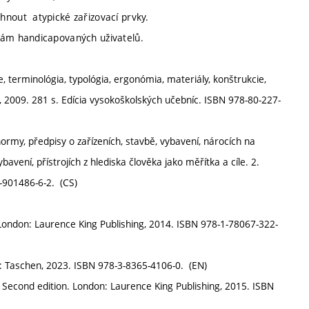
hnout atypické zařizovací prvky.
bám handicapovaných uživatelů.
 terminológia, typológia, ergonómia, materiály, konštrukcie,
a, 2009. 281 s. Edícia vysokoškolských učebníc. ISBN 978-80-227-
rmy, předpisy o zařízeních, stavbě, vybavení, nárocích na
vení, přístrojích z hlediska člověka jako měřítka a cíle. 2.
0-901486-6-2. (CS)
London: Laurence King Publishing, 2014. ISBN 978-1-78067-322-
ln: Taschen, 2023. ISBN 978-3-8365-4106-0. (EN)
. Second edition. London: Laurence King Publishing, 2015. ISBN