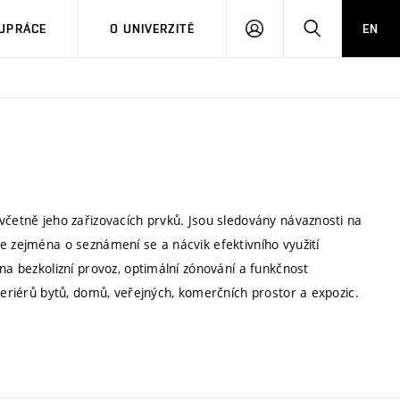
PŘIHLÁSIT
HLEDAT
UPRÁCE
O UNIVERZITĚ
EN
SE
včetně jeho zařizovacích prvků. Jsou sledovány návaznosti na
e zejména o seznámení se a nácvik efektivního využití
na bezkolizní provoz, optimální zónování a funkčnost
nteriérů bytů, domů, veřejných, komerčních prostor a expozic.