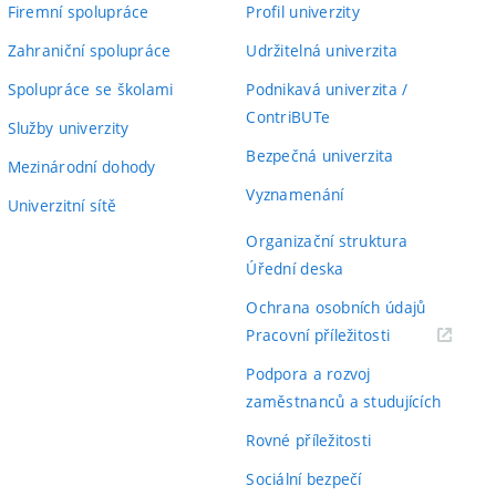
Firemní spolupráce
Profil univerzity
Zahraniční spolupráce
Udržitelná univerzita
Spolupráce se školami
Podnikavá univerzita /
ContriBUTe
Služby univerzity
Bezpečná univerzita
Mezinárodní dohody
Vyznamenání
Univerzitní sítě
Organizační struktura
Úřední deska
Ochrana osobních údajů
(externí
Pracovní příležitosti
odkaz)
Podpora a rozvoj
zaměstnanců a studujících
Rovné příležitosti
Sociální bezpečí