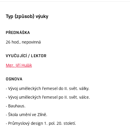
Typ (způsob) výuky
PŘEDNÁŠKA
26 hod., nepovinná
VYUČUJÍCÍ / LEKTOR
Mgr. Jiří Hulák
OSNOVA
- Vývoj uměleckých řemesel do II. svět. války.
- Vývoj uměleckých řemesel po II. svět. válce.
- Bauhaus.
- Škola umění ve Zlíně.
- Průmyslový design 1. pol. 20. století.