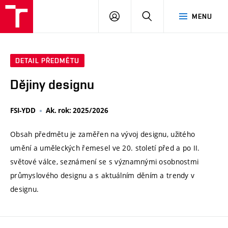
VUT
PŘIHLÁSIT
HLEDAT
MENU
SE
DETAIL PŘEDMĚTU
Dějiny designu
FSI-YDD
Ak. rok: 2025/2026
Obsah předmětu je zaměřen na vývoj designu, užitého
umění a uměleckých řemesel ve 20. století před a po II.
světové válce, seznámení se s významnými osobnostmi
průmyslového designu a s aktuálním děním a trendy v
designu.