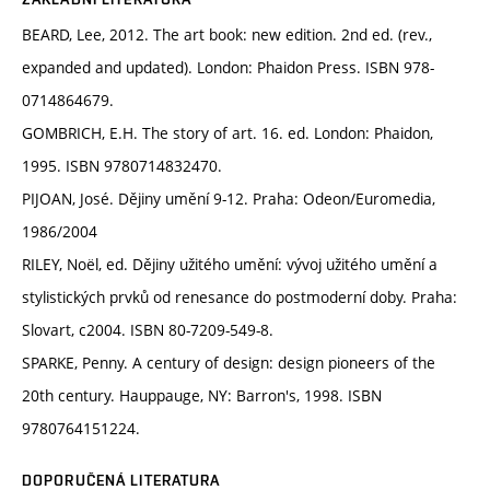
BEARD, Lee, 2012. The art book: new edition. 2nd ed. (rev.,
expanded and updated). London: Phaidon Press. ISBN 978-
0714864679.
GOMBRICH, E.H. The story of art. 16. ed. London: Phaidon,
1995. ISBN 9780714832470.
PIJOAN, José. Dějiny umění 9-12. Praha: Odeon/Euromedia,
1986/2004
RILEY, Noël, ed. Dějiny užitého umění: vývoj užitého umění a
stylistických prvků od renesance do postmoderní doby. Praha:
Slovart, c2004. ISBN 80-7209-549-8.
SPARKE, Penny. A century of design: design pioneers of the
20th century. Hauppauge, NY: Barron's, 1998. ISBN
9780764151224.
DOPORUČENÁ LITERATURA