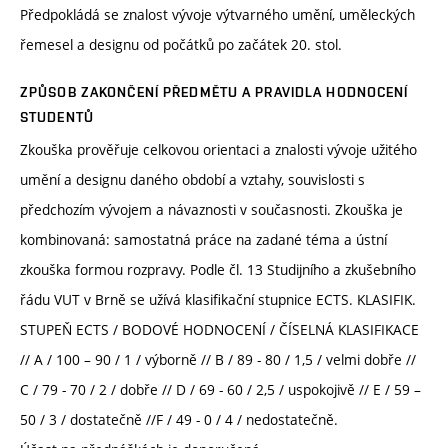
Předpokládá se znalost vývoje výtvarného umění, uměleckých
řemesel a designu od počátků po začátek 20. stol.
ZPŮSOB ZAKONČENÍ PŘEDMĚTU A PRAVIDLA HODNOCENÍ
STUDENTŮ
Zkouška prověřuje celkovou orientaci a znalosti vývoje užitého
umění a designu daného období a vztahy, souvislosti s
předchozím vývojem a návaznosti v současnosti. Zkouška je
kombinovaná: samostatná práce na zadané téma a ústní
zkouška formou rozpravy. Podle čl. 13 Studijního a zkušebního
řádu VUT v Brně se užívá klasifikační stupnice ECTS. KLASIFIK.
STUPEŇ ECTS / BODOVÉ HODNOCENÍ / ČÍSELNÁ KLASIFIKACE
// A / 100 – 90 / 1 / výborně // B / 89 - 80 / 1,5 / velmi dobře //
C / 79 - 70 / 2 / dobře // D / 69 - 60 / 2,5 / uspokojivě // E / 59 –
50 / 3 / dostatečně //F / 49 - 0 / 4 / nedostatečně.