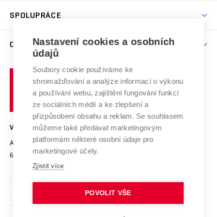
Studentský život
odkaz)
Věda a výzkum na VUT
Harmonogram akademického roku
Zpracování osobních údajů studentů
Sociální bezpečí
SPOLUPRÁCE
Celoživotní vzdělávání
Brno
Podpora excelence
Závěrečné práce
Studium bez bariér
Zpracování osobních údajů uchazečů o studium
Firemní spolupráce
Mezinárodní vědecká rada
Nastavení cookies a osobních
O UNIVERZITĚ
Doktorské studium
Podpora podnikání
E-přihláška
údajů
Zahraniční spolupráce
Systém zajišťování kvality výzkumu
Profil univerzity
Spolupráce se školami
Soubory cookie používáme ke
Vysoké
Výzkumné infrastruktury
shromažďování a analýze informací o výkonu
Udržitelná univerzita
učení
Služby univerzity
Transfer znalostí
a používání webu, zajištění fungování funkcí
technické
Podnikavá univerzita / ContriBUTe
Mezinárodní dohody
ze sociálních médií a ke zlepšení a
Open Science
v
Bezpečná univerzita
přizpůsobení obsahu a reklam. Se souhlasem
Univerzitní sítě
Brně
Projekty
můžeme také předávat marketingovým
VYSOKÉ UČENÍ TECHNICKÉ V BRNĚ
Vyznamenání
platformám některé osobní údaje pro
Projekty ze strukturálních fondů
Antonínská 548/1
www.vut.cz
marketingové účely.
Organizační struktura
602 00 Brno
vut@vutbr.cz
Specifický výzkum
Zjistit více
Úřední deska
Ochrana osobních údajů
POVOLIT VŠE
(externí
Pracovní příležitosti