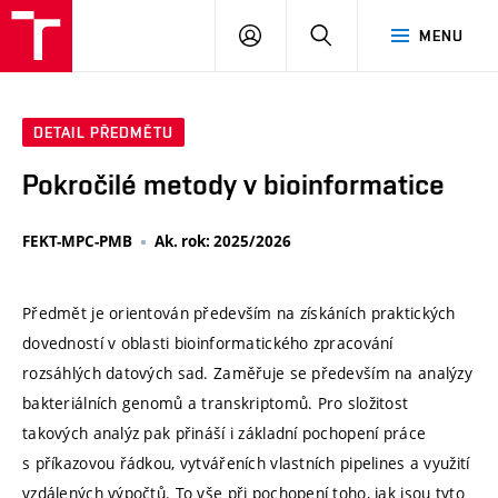
VUT
PŘIHLÁSIT
HLEDAT
MENU
SE
DETAIL PŘEDMĚTU
Pokročilé metody v bioinformatice
FEKT-MPC-PMB
Ak. rok: 2025/2026
Předmět je orientován především na získáních praktických
dovedností v oblasti bioinformatického zpracování
rozsáhlých datových sad. Zaměřuje se především na analýzy
bakteriálních genomů a transkriptomů. Pro složitost
takových analýz pak přináší i základní pochopení práce
s příkazovou řádkou, vytvářeních vlastních pipelines a využití
vzdálených výpočtů. To vše při pochopení toho, jak jsou tyto