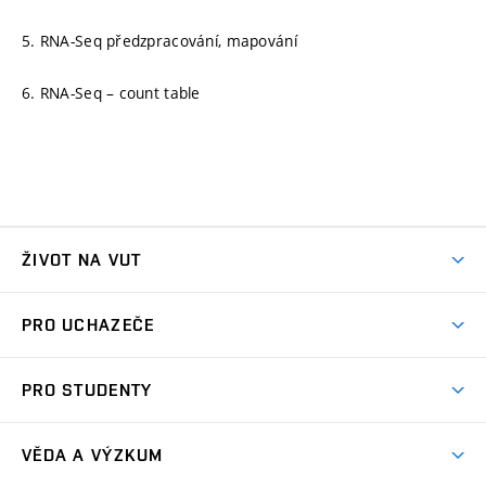
5. RNA-Seq předzpracování, mapování
6. RNA-Seq – count table
ŽIVOT NA VUT
Atmosféra VUT
PRO UCHAZEČE
Prostory školy
Proč na VUT
Koleje
PRO STUDENTY
Studijní programy
Stravování
Předměty
Studijní předpisy
Studium a stáže v zahraničí
Stipendia
Dny otevřených dveří
VĚDA A VÝZKUM
Sport na VUT
(externí
Studijní programy
Poplatky za studium
Uznání zahraničního vzdělání
Knihovny
Aktivity pro juniory