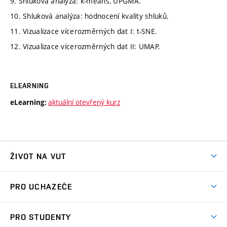
9. Shluková analýza: k-means, UPGMA.
10. Shluková analýza: hodnocení kvality shluků.
11. Vizualizace vícerozměrných dat I: t-SNE.
12. Vizualizace vícerozměrných dat II: UMAP.
ELEARNING
aktuální otevřený kurz
eLearning:
ŽIVOT NA VUT
Atmosféra VUT
PRO UCHAZEČE
Prostory školy
Proč na VUT
Koleje
PRO STUDENTY
Studijní programy