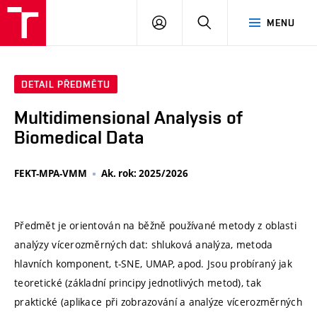
VUT
PŘIHLÁSIT
HLEDAT
MENU
SE
DETAIL PŘEDMĚTU
Multidimensional Analysis of
Biomedical Data
FEKT-MPA-VMM
Ak. rok: 2025/2026
Předmět je orientován na běžně používané metody z oblasti
analýzy vícerozměrných dat: shluková analýza, metoda
hlavních komponent, t-SNE, UMAP, apod. Jsou probíraný jak
teoretické (základní principy jednotlivých metod), tak
praktické (aplikace při zobrazování a analýze vícerozměrných