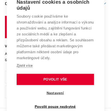
Mezinárodní vědecká rada
Nastavení cookies a osobních
O UNIVERZITĚ
Doktorské studium
Podpora podnikání
E-přihláška
údajů
Zahraniční spolupráce
Systém zajišťování kvality výzkumu
Profil univerzity
Spolupráce se školami
Soubory cookie používáme ke
Vysoké
Výzkumné infrastruktury
shromažďování a analýze informací o výkonu
Udržitelná univerzita
učení
Služby univerzity
Transfer znalostí
a používání webu, zajištění fungování funkcí
technické
Podnikavá univerzita / ContriBUTe
Mezinárodní dohody
ze sociálních médií a ke zlepšení a
Open Science
v
Bezpečná univerzita
přizpůsobení obsahu a reklam. Se souhlasem
Univerzitní sítě
Brně
Projekty
můžeme také předávat marketingovým
VYSOKÉ UČENÍ TECHNICKÉ V BRNĚ
Vyznamenání
platformám některé osobní údaje pro
Projekty ze strukturálních fondů
Antonínská 548/1
www.vut.cz
marketingové účely.
Organizační struktura
602 00 Brno
vut@vutbr.cz
Specifický výzkum
Zjistit více
Úřední deska
Ochrana osobních údajů
POVOLIT VŠE
(externí
Pracovní příležitosti
Nastavení
odkaz)
Podpora a rozvoj zaměstnanců a studujících
Povolit pouze nezbytné
Rovné příležitosti