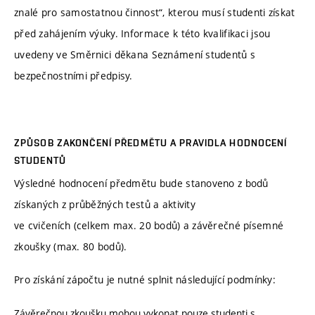
znalé pro samostatnou činnost“, kterou musí studenti získat
před zahájením výuky. Informace k této kvalifikaci jsou
uvedeny ve Směrnici děkana Seznámení studentů s
bezpečnostními předpisy.
ZPŮSOB ZAKONČENÍ PŘEDMĚTU A PRAVIDLA HODNOCENÍ
STUDENTŮ
Výsledné hodnocení předmětu bude stanoveno z bodů
získaných z průběžných testů a aktivity
ve cvičeních (celkem max. 20 bodů) a závěrečné písemné
zkoušky (max. 80 bodů).
Pro získání zápočtu je nutné splnit následující podmínky:
Závěrečnou zkoušku mohou vykonat pouze studenti s