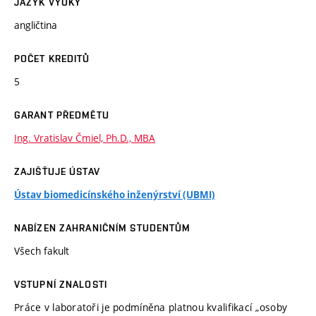
JAZYK VÝUKY
angličtina
POČET KREDITŮ
5
GARANT PŘEDMĚTU
Ing. Vratislav Čmiel, Ph.D., MBA
ZAJIŠŤUJE ÚSTAV
Ústav biomedicínského inženýrství (UBMI)
NABÍZEN ZAHRANIČNÍM STUDENTŮM
Všech fakult
VSTUPNÍ ZNALOSTI
Práce v laboratoři je podmíněna platnou kvalifikací „osoby