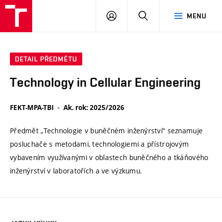
VUT
PŘIHLÁSIT
HLEDAT
MENU
SE
DETAIL PŘEDMĚTU
Technology in Cellular Engineering
FEKT-MPA-TBI
Ak. rok: 2025/2026
Předmět „Technologie v buněčném inženýrství“ seznamuje
posluchače s metodami, technologiemi a přístrojovým
vybavením využívanými v oblastech buněčného a tkáňového
inženýrství v laboratořích a ve výzkumu.