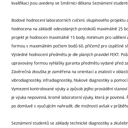
kvalifikaci jsou uvedeny ve Směrnici děkana Seznámení student
Bodové hodnocení laboratorních cvičení, skupinového projektu a
hodnocena na základě odevzdaných protokolů maximálně 25 bod
projekt je hodnocen maximálně 15 body, minimum pro udělení z
formou s maximálním počtem bodů 60, přičemž pro úspěšné slo
Výsledné hodnocení předmětu je dle planých pravidel FEKT. P
upravovány formou vyhlášky garanta předmětu vydané před z
Závěrečná zkouška je zaměřena na orientaci a znalosti v oblasti
vibrodiagnostiky, infradiagnostiky, hlukové diagnostiky a pomoc
Vymezení kontrolované výuky a způsob jejího provádění stanov
je výuka nepovinná, kromě laboratorní výuky, která je povinná
po domluvě s vyučujícím nahradit, dle možností avšak v průbě
Seznámení studentů se základy technické diagnostiky a zkušebni