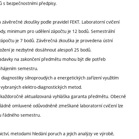
ů s bezpečnostními předpisy.
 závěrečné zkoušky podle pravidel FEKT. Laboratorní cvičení
y, minimum pro udělení zápočtu je 12 bodů. Semestrální
ápočtu je 7 bodů. Závěrečná zkouška je provedena ústní
žení je nezbytné dosáhnout alespoň 25 bodů.
ožadavky na zakončení předmětu mohou být dle potřeb
ahájením semestru.
 diagnostiky silnoproudých a energetických zařízení využitím
í vybraných elektro-diagnostických metod.
í každoročně aktualizovaná vyhláška garanta předmětu. Obecně
. Řádně omluvené odůvodněně zmeškané laboratorní cvičení lze
hu řádného semestru.
ctví, metodami hledání poruch a jejich analýzy ve výrobě,