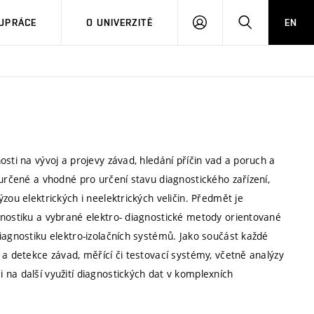
PŘIHLÁSIT
HLEDAT
UPRÁCE
O UNIVERZITĚ
EN
SE
sti na vývoj a projevy závad, hledání příčin vad a poruch a
 určené a vhodné pro určení stavu diagnostického zařízení,
zou elektrických i neelektrických veličin. Předmět je
gnostiku a vybrané elektro- diagnostické metody orientované
iagnostiku elektro-izolačních systémů. Jako součást každé
 a detekce závad, měřící či testovací systémy, včetně analýzy
na další využití diagnostických dat v komplexních