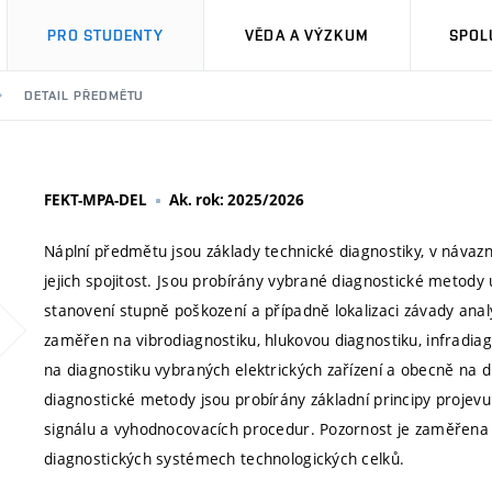
PRO STUDENTY
VĚDA A VÝZKUM
SPOL
DETAIL PŘEDMĚTU
FEKT-MPA-DEL
Ak. rok: 2025/2026
Náplní předmětu jsou základy technické diagnostiky, v návazno
jejich spojitost. Jsou probírány vybrané diagnostické metody
stanovení stupně poškození a případně lokalizaci závady analý
zaměřen na vibrodiagnostiku, hlukovou diagnostiku, infradia
na diagnostiku vybraných elektrických zařízení a obecně na d
diagnostické metody jsou probírány základní principy projevu
signálu a vyhodnocovacích procedur. Pozornost je zaměřena i 
diagnostických systémech technologických celků.