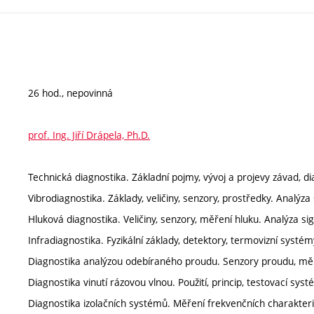
26 hod., nepovinná
prof. Ing. Jiří Drápela, Ph.D.
Technická diagnostika. Základní pojmy, vývoj a projevy závad, 
Vibrodiagnostika. Základy, veličiny, senzory, prostředky. Analýza 
Hluková diagnostika. Veličiny, senzory, měření hluku. Analýza sig
Infradiagnostika. Fyzikální základy, detektory, termovizní syst
Diagnostika analýzou odebíraného proudu. Senzory proudu, měříc
Diagnostika vinutí rázovou vlnou. Použití, princip, testovací sy
Diagnostika izolačních systémů. Měření frekvenčních charakterist