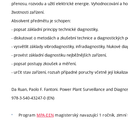
přenosu, rozvodu a užití elektrické energie. Vyhodnocování a h
životnosti zařízení.
Absolvent předmětu je schopen:
- popsat základní principy technické diagnostiky,
- diskutovat o metodách a zkušební technice a diagnostických po
- vysvětlit základy vibrodiagnostiky, infradiagnostiky, hlukové 
- provést základní diagnostiku nejběžnějších zařízení,
- popsat postupy zkoušek a měření,
- určit stav zařízení, rozsah případné poruchy včetně její lokaliza
Da Ruan, Paolo F. Fantoni. Power Plant Surveillance and Diagnos
978-3-540-43247-0 (EN)
Program
MPA-EEN
magisterský navazující 1 ročník, zimní s