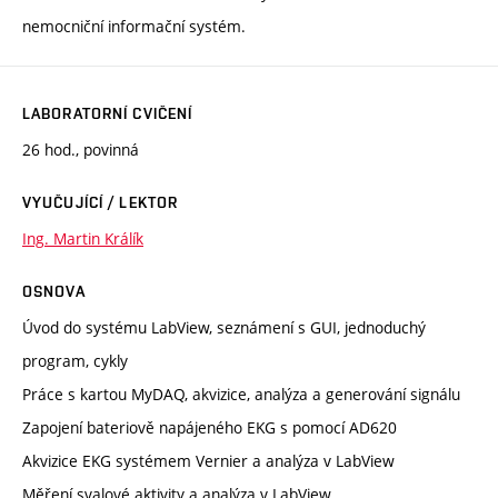
nemocniční informační systém.
LABORATORNÍ CVIČENÍ
26 hod., povinná
VYUČUJÍCÍ / LEKTOR
Ing. Martin Králík
OSNOVA
Úvod do systému LabView, seznámení s GUI, jednoduchý
program, cykly
Práce s kartou MyDAQ, akvizice, analýza a generování signálu
Zapojení bateriově napájeného EKG s pomocí AD620
Akvizice EKG systémem Vernier a analýza v LabView
Měření svalové aktivity a analýza v LabView