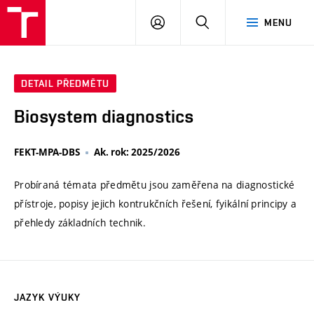
VUT
PŘIHLÁSIT
HLEDAT
MENU
SE
DETAIL PŘEDMĚTU
Biosystem diagnostics
FEKT-MPA-DBS
Ak. rok: 2025/2026
Probíraná témata předmětu jsou zaměřena na diagnostické
přístroje, popisy jejich kontrukčních řešení, fyikální principy a
přehledy základních technik.
JAZYK VÝUKY