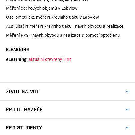
Měření dechových objemů v LabView
Oscilometrické měření krevního tlaku v LabView
Auskultační měření krevního tlaku - návrh obvodu a realizace
Měření PPG - návrh obvodu a realizace s pomocí optočlenu
ELEARNING
aktuální otevřený kurz
eLearning:
ŽIVOT NA VUT
Atmosféra VUT
PRO UCHAZEČE
Prostory školy
Proč na VUT
Koleje
PRO STUDENTY
Studijní programy