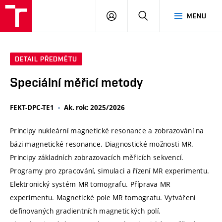
VUT
PŘIHLÁSIT
HLEDAT
MENU
SE
DETAIL PŘEDMĚTU
Speciální měřicí metody
FEKT-DPC-TE1
Ak. rok: 2025/2026
Principy nukleární magnetické resonance a zobrazování na
bázi magnetické resonance. Diagnostické možnosti MR.
Principy základních zobrazovacích měřicích sekvencí.
Programy pro zpracování, simulaci a řízení MR experimentu.
Elektronický systém MR tomografu. Příprava MR
experimentu. Magnetické pole MR tomografu. Vytváření
definovaných gradientních magnetických polí.