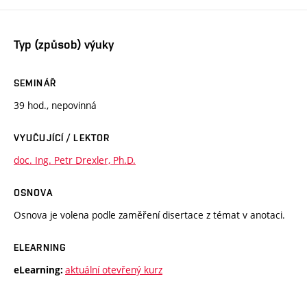
Typ (způsob) výuky
SEMINÁŘ
39 hod., nepovinná
VYUČUJÍCÍ / LEKTOR
doc. Ing. Petr Drexler, Ph.D.
OSNOVA
Osnova je volena podle zaměření disertace z témat v anotaci.
ELEARNING
aktuální otevřený kurz
eLearning: