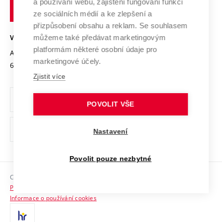
Transfer znalostí
a používání webu, zajištění fungování funkcí
technické
Podnikavá univerzita / ContriBUTe
Mezinárodní dohody
ze sociálních médií a ke zlepšení a
Open Science
v
Bezpečná univerzita
přizpůsobení obsahu a reklam. Se souhlasem
Univerzitní sítě
Brně
Projekty
můžeme také předávat marketingovým
VYSOKÉ UČENÍ TECHNICKÉ V BRNĚ
Vyznamenání
platformám některé osobní údaje pro
Projekty ze strukturálních fondů
Antonínská 548/1
www.vut.cz
marketingové účely.
Organizační struktura
602 00 Brno
vut@vutbr.cz
Specifický výzkum
Zjistit více
Úřední deska
Ochrana osobních údajů
POVOLIT VŠE
(externí
Pracovní příležitosti
Nastavení
odkaz)
Podpora a rozvoj zaměstnanců a studujících
Povolit pouze nezbytné
Rovné příležitosti
Copyright © 2026 VUT
Sociální bezpečí
Prohlášení o přístupnosti
HR Award
Informace o používání cookies
Kontakty