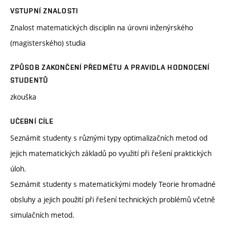
VSTUPNÍ ZNALOSTI
Znalost matematických disciplin na úrovni inženýrského
(magisterského) studia
ZPŮSOB ZAKONČENÍ PŘEDMĚTU A PRAVIDLA HODNOCENÍ
STUDENTŮ
zkouška
UČEBNÍ CÍLE
Seznámit studenty s různými typy optimalizačních metod od
jejich matematických základů po využití při řešení praktických
úloh.
Seznámit studenty s matematickými modely Teorie hromadné
obsluhy a jejich použití při řešení technických problémů včetně
simulačních metod.