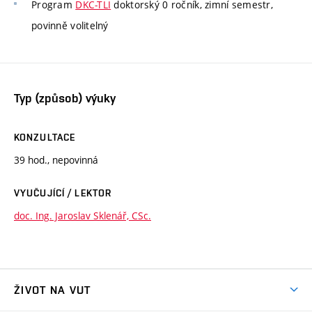
Program
DKC-TLI
doktorský 0 ročník, zimní semestr,
povinně volitelný
Typ (způsob) výuky
KONZULTACE
39 hod., nepovinná
VYUČUJÍCÍ / LEKTOR
doc. Ing. Jaroslav Sklenář, CSc.
ŽIVOT NA VUT