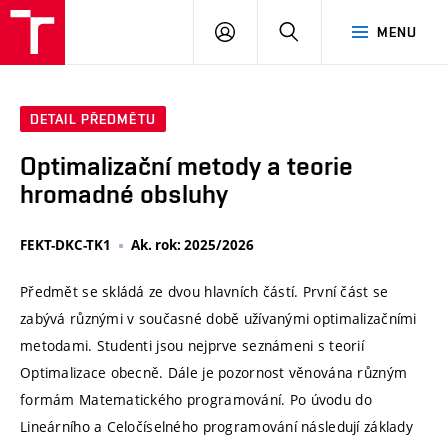
VUT
PŘIHLÁSIT
HLEDAT
MENU
SE
DETAIL PŘEDMĚTU
Optimalizační metody a teorie
hromadné obsluhy
FEKT-DKC-TK1
Ak. rok: 2025/2026
Předmět se skládá ze dvou hlavních částí. První část se
zabývá různými v současné době užívanými optimalizačními
metodami. Studenti jsou nejprve seznámeni s teorií
Optimalizace obecně. Dále je pozornost věnována různým
formám Matematického programování. Po úvodu do
Lineárního a Celočíselného programování následují základy