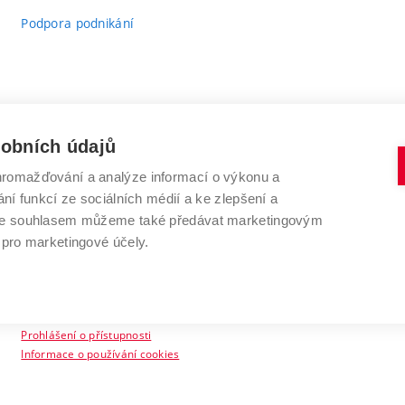
Podpora podnikání
sobních údajů
romažďování a analýze informací o výkonu a
VYSOKÉ UČENÍ TECHNICKÉ V BRNĚ
ní funkcí ze sociálních médií a ke zlepšení a
Antonínská 548/1
www.vut.cz
 Se souhlasem můžeme také předávat marketingovým
602 00 Brno
vut@vutbr.cz
 pro marketingové účely.
Prohlášení o přístupnosti
Informace o používání cookies