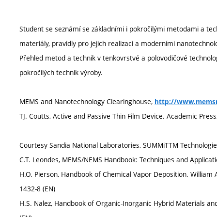
Student se seznámí se základními i pokročilými metodami a tec
materiály, pravidly pro jejich realizaci a moderními nanotechn
Přehled metod a technik v tenkovrstvé a polovodičové technolog
pokročilých technik výroby.
MEMS and Nanotechnology Clearinghouse,
http://www.memsn
TJ. Coutts, Active and Passive Thin Film Device. Academic Pres
Courtesy Sandia National Laboratories, SUMMiTTM Technologi
C.T. Leondes, MEMS/NEMS Handbook: Techniques and Applications
H.O. Pierson, Handbook of Chemical Vapor Deposition. William 
1432-8 (EN)
H.S. Nalez, Handbook of Organic-Inorganic Hybrid Materials and 