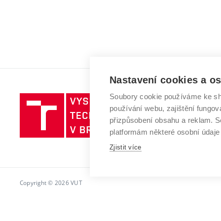
Nastavení cookies a o
Soubory cookie používáme ke sh
Vysoké
používání webu, zajištění fungová
učení
přizpůsobení obsahu a reklam.
technické
platformám některé osobní údaje
v
Brně
Zjistit více
Copyright © 2026 VUT