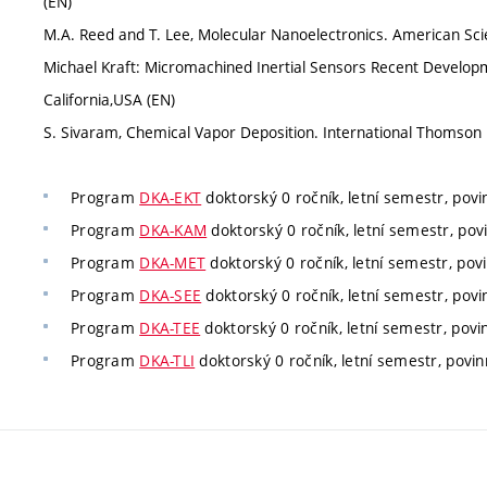
(EN)
M.A. Reed and T. Lee, Molecular Nanoelectronics. American Scie
Michael Kraft: Micromachined Inertial Sensors Recent Develop
California,USA (EN)
S. Sivaram, Chemical Vapor Deposition. International Thomson P
Program
DKA-EKT
doktorský 0 ročník, letní semestr, povi
Program
DKA-KAM
doktorský 0 ročník, letní semestr, povi
Program
DKA-MET
doktorský 0 ročník, letní semestr, povi
Program
DKA-SEE
doktorský 0 ročník, letní semestr, povi
Program
DKA-TEE
doktorský 0 ročník, letní semestr, povin
Program
DKA-TLI
doktorský 0 ročník, letní semestr, povin