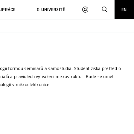
PŘIHLÁSIT
HLEDAT
UPRÁCE
O UNIVERZITĚ
EN
SE
ogií formou seminářů a samostudia. Student získá přehled o
riálů a pravidlech vytváření mikrostruktur. Bude se umět
ologií v mikroelektronice.