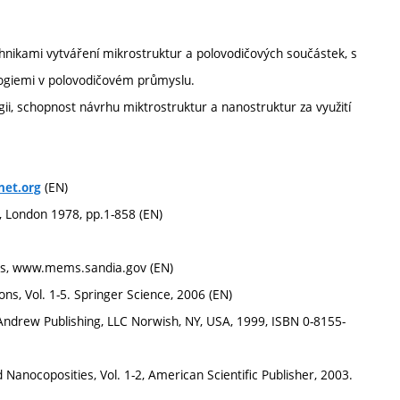
hnikami vytváření mikrostruktur a polovodičových součástek, s
ologiemi v polovodičovém průmyslu.
ii, schopnost návrhu miktrostruktur a nanostruktur za využití
(EN)
et.org
s, London 1978, pp.1-858 (EN)
es, www.mems.sandia.gov (EN)
, Vol. 1-5. Springer Science, 2006 (EN)
Andrew Publishing, LLC Norwish, NY, USA, 1999, ISBN 0-8155-
Nanocoposities, Vol. 1-2, American Scientific Publisher, 2003.