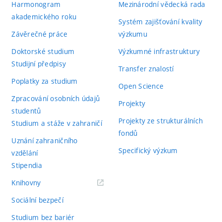
Harmonogram
Mezinárodní vědecká rada
akademického roku
Systém zajišťování kvality
Závěrečné práce
výzkumu
Doktorské studium
Výzkumné infrastruktury
Studijní předpisy
Transfer znalostí
Poplatky za studium
Open Science
Zpracování osobních údajů
Projekty
studentů
Projekty ze strukturálních
Studium a stáže v zahraničí
fondů
Uznání zahraničního
Specifický výzkum
vzdělání
Stipendia
(externí
Knihovny
odkaz)
Sociální bezpečí
Studium bez bariér