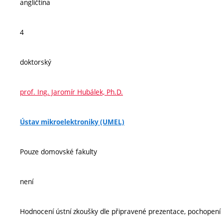
angličtina
4
doktorský
prof. Ing. Jaromír Hubálek, Ph.D.
Ústav mikroelektroniky (UMEL)
Pouze domovské fakulty
není
Hodnocení ústní zkoušky dle připravené prezentace, pochopení 