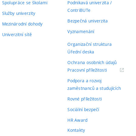
Spolupráce se školami
Podnikavá univerzita /
ContriBUTe
Služby univerzity
Bezpečná univerzita
Mezinárodní dohody
Vyznamenání
Univerzitní sítě
Organizační struktura
Úřední deska
Ochrana osobních údajů
(externí
Pracovní příležitosti
odkaz)
Podpora a rozvoj
zaměstnanců a studujících
Rovné příležitosti
Sociální bezpečí
HR Award
Kontakty