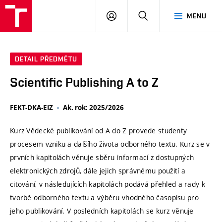
VUT
PŘIHLÁSIT
HLEDAT
MENU
SE
DETAIL PŘEDMĚTU
Scientific Publishing A to Z
FEKT-DKA-EIZ
Ak. rok: 2025/2026
Kurz Vědecké publikování od A do Z provede studenty
procesem vzniku a dalšího života odborného textu. Kurz se v
prvních kapitolách věnuje sběru informací z dostupných
elektronických zdrojů, dále jejich správnému použití a
citování, v následujících kapitolách podává přehled a rady k
tvorbě odborného textu a výběru vhodného časopisu pro
jeho publikování. V posledních kapitolách se kurz věnuje