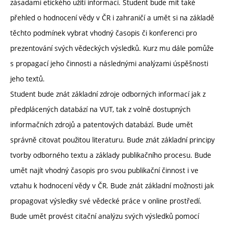
zásadami etického užití informací. Student bude mít také
přehled o hodnocení vědy v ČR i zahraničí a umět si na základě
těchto podmínek vybrat vhodný časopis či konferenci pro
prezentování svých vědeckých výsledků. Kurz mu dále pomůže
s propagací jeho činnosti a následnými analýzami úspěšnosti
jeho textů.
Student bude znát základní zdroje odborných informací jak z
předplácených databází na VUT, tak z volně dostupných
informačních zdrojů a patentových databází. Bude umět
správně citovat použitou literaturu. Bude znát základní principy
tvorby odborného textu a základy publikačního procesu. Bude
umět najít vhodný časopis pro svou publikační činnost i ve
vztahu k hodnocení vědy v ČR. Bude znát základní možnosti jak
propagovat výsledky své vědecké práce v online prostředí.
Bude umět provést citační analýzu svých výsledků pomocí