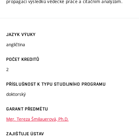
propagaci výsledků vědecké práce a citačním analýzám.
JAZYK VÝUKY
angličtina
POČET KREDITŮ
2
PŘÍSLUŠNOST K TYPU STUDIJNÍHO PROGRAMU
doktorský
GARANT PŘEDMĚTU
Mgr. Tereza Šmilauerová, Ph.D.
ZAJIŠŤUJE ÚSTAV