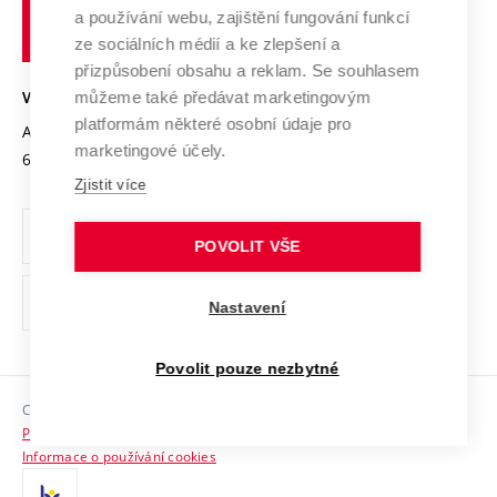
učení
Služby univerzity
Transfer znalostí
a používání webu, zajištění fungování funkcí
technické
Podnikavá univerzita / ContriBUTe
Mezinárodní dohody
ze sociálních médií a ke zlepšení a
Open Science
v
Bezpečná univerzita
přizpůsobení obsahu a reklam. Se souhlasem
Univerzitní sítě
Brně
Projekty
můžeme také předávat marketingovým
VYSOKÉ UČENÍ TECHNICKÉ V BRNĚ
Vyznamenání
platformám některé osobní údaje pro
Projekty ze strukturálních fondů
Antonínská 548/1
www.vut.cz
marketingové účely.
Organizační struktura
602 00 Brno
vut@vutbr.cz
Specifický výzkum
Zjistit více
Úřední deska
Ochrana osobních údajů
POVOLIT VŠE
(externí
Pracovní příležitosti
Nastavení
odkaz)
Podpora a rozvoj zaměstnanců a studujících
Povolit pouze nezbytné
Rovné příležitosti
Copyright © 2026 VUT
Sociální bezpečí
Prohlášení o přístupnosti
HR Award
Informace o používání cookies