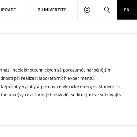
PŘIHLÁSIT
HLEDAT
UPRÁCE
O UNIVERZITĚ
EN
SE
názií neelektrotechnických sš porozumět náročnějším
nosti při realizaci laboratorních experimentů.
k způsoby výroby a přenosu elektrické energie. Studenti si
metod analýzy rezistorových obvodů, se kterými se setkávají v