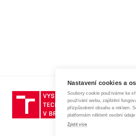
Nastavení cookies a o
Soubory cookie používáme ke sh
Vysoké
používání webu, zajištění fungová
učení
přizpůsobení obsahu a reklam.
technické
platformám některé osobní údaje
v
Brně
Zjistit více