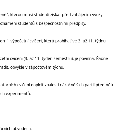
ené", kterou musí studenti získat před zahájením výuky.
Seznámení studentů s bezpečnostními předpisy.
ní i výpočetní cvičení, která probíhají ve 3. až 11. týdnu
etní cvičení (3. až 11. týden semestru), je povinná. Řádně
adit, obvykle v zápočtovém týdnu.
orních cvičení doplnit znalosti náročnějších partií předmětu
kých experimentů.
nárních obvodech,