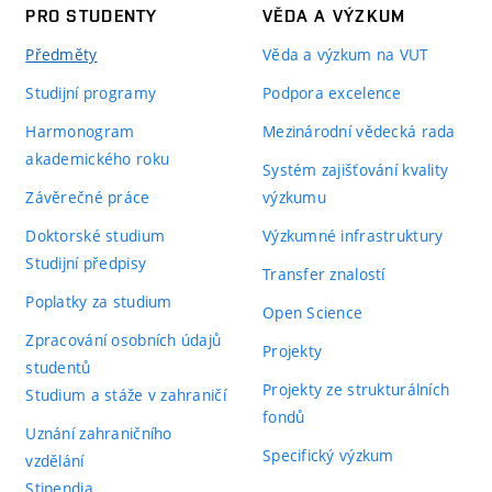
PRO STUDENTY
VĚDA A VÝZKUM
Předměty
Věda a výzkum na VUT
Studijní programy
Podpora excelence
Harmonogram
Mezinárodní vědecká rada
akademického roku
Systém zajišťování kvality
Závěrečné práce
výzkumu
Doktorské studium
Výzkumné infrastruktury
Studijní předpisy
Transfer znalostí
Poplatky za studium
Open Science
Zpracování osobních údajů
Projekty
studentů
Projekty ze strukturálních
Studium a stáže v zahraničí
fondů
Uznání zahraničního
Specifický výzkum
vzdělání
Stipendia