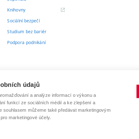
(externí
Knihovny
odkaz)
Sociální bezpečí
Studium bez bariér
Podpora podnikání
sobních údajů
romažďování a analýze informací o výkonu a
VYSOKÉ UČENÍ TECHNICKÉ V BRNĚ
ní funkcí ze sociálních médií a ke zlepšení a
Antonínská 548/1
www.vut.cz
 Se souhlasem můžeme také předávat marketingovým
602 00 Brno
vut@vutbr.cz
 pro marketingové účely.