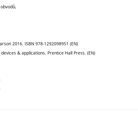
 obvodů,
 Pearson 2016. ISBN 978-1292098951 (EN)
, devices & applications. Prentice Hall Press. (EN)
ý
ý