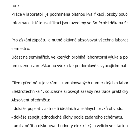
funkcí.
Práce v laboratoři je podmíněna platnou kvalifikací „osoby pouč
Informace k této kvalifikaci jsou uvedeny ve Směrnici děkana 
Pro získání zápočtu je nutné aktivně absolvovat všechna laborator
semestru.
Účast na seminářích, ve kterých probíhá laboratorní výuka a poč
omluvenou zameškanou výuku lze po domluvě s vyučujícím nahr
Cílem předmětu je v rámci kombinovaných numerických a laborat
Elektrotechnika 1, současně si osvojit zásady realizace praktic
Absolvent předmětu:
- dokáže popsat vlastnosti ideálních a reálných prvků obvodu,
- dokáže zapojit jednoduché úlohy podle zadaného schématu,
- umí změřit a diskutovat hodnoty elektrických veličin ve stacio