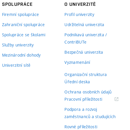
SPOLUPRÁCE
O UNIVERZITĚ
Firemní spolupráce
Profil univerzity
Zahraniční spolupráce
Udržitelná univerzita
Spolupráce se školami
Podnikavá univerzita /
ContriBUTe
Služby univerzity
Bezpečná univerzita
Mezinárodní dohody
Vyznamenání
Univerzitní sítě
Organizační struktura
Úřední deska
Ochrana osobních údajů
(externí
Pracovní příležitosti
odkaz)
Podpora a rozvoj
zaměstnanců a studujících
Rovné příležitosti