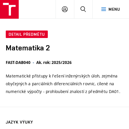
VUT
PŘIHLÁSIT
HLEDAT
MENU
SE
DETAIL PŘEDMĚTU
Matematika 2
FAST-DAB040
Ak. rok: 2025/2026
Matematické přístupy k řešení inženýrských úloh, zejména
obyčejných a parciálních diferenciálních rovnic, cílené na
numerické výpočty - prohloubení znalostí z předmětu DA01.
JAZYK VÝUKY