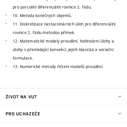
pro parciální diferenciální rovnice 2. řádu.
10. Metoda konečných objemů.
11. Diskretizace nestacionárních úloh pro diferenciální
rovnice 2. řádu metodou přímek.
12. Matematické modely proudění. Nelineární úlohy a
úlohy s převládající konvekcí, jejich klasická a variační
formulace.
13. Numerické metody řešení modelů proudění.
ŽIVOT NA VUT
Atmosféra VUT
PRO UCHAZEČE
Prostory školy
Proč na VUT