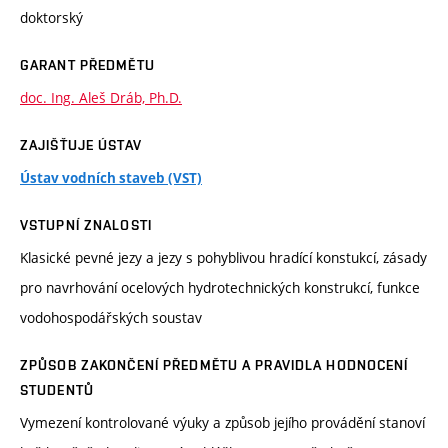
doktorský
GARANT PŘEDMĚTU
doc. Ing. Aleš Dráb, Ph.D.
ZAJIŠŤUJE ÚSTAV
Ústav vodních staveb (VST)
VSTUPNÍ ZNALOSTI
Klasické pevné jezy a jezy s pohyblivou hradící konstukcí, zásady
pro navrhování ocelových hydrotechnických konstrukcí, funkce
vodohospodářských soustav
ZPŮSOB ZAKONČENÍ PŘEDMĚTU A PRAVIDLA HODNOCENÍ
STUDENTŮ
Vymezení kontrolované výuky a způsob jejího provádění stanoví