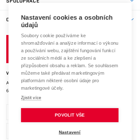
SPOLUPRÁCE
Celoživotní vzdělávání
Brno
Podpora excelence
Závěrečné práce
Studium bez bariér
Zpracování osobních údajů uchazečů o studium
Firemní spolupráce
Mezinárodní vědecká rada
Nastavení cookies a osobních
O UNIVERZITĚ
Doktorské studium
Podpora podnikání
E-přihláška
údajů
Zahraniční spolupráce
Systém zajišťování kvality výzkumu
Profil univerzity
Spolupráce se školami
Soubory cookie používáme ke
Vysoké
Výzkumné infrastruktury
shromažďování a analýze informací o výkonu
Udržitelná univerzita
učení
Služby univerzity
Transfer znalostí
a používání webu, zajištění fungování funkcí
technické
Podnikavá univerzita / ContriBUTe
Mezinárodní dohody
ze sociálních médií a ke zlepšení a
Open Science
v
Bezpečná univerzita
přizpůsobení obsahu a reklam. Se souhlasem
Univerzitní sítě
Brně
Projekty
můžeme také předávat marketingovým
VYSOKÉ UČENÍ TECHNICKÉ V BRNĚ
Vyznamenání
platformám některé osobní údaje pro
Projekty ze strukturálních fondů
Antonínská 548/1
www.vut.cz
marketingové účely.
Organizační struktura
602 00 Brno
vut@vutbr.cz
Specifický výzkum
Zjistit více
Úřední deska
Ochrana osobních údajů
POVOLIT VŠE
(externí
Pracovní příležitosti
Nastavení
odkaz)
Podpora a rozvoj zaměstnanců a studujících