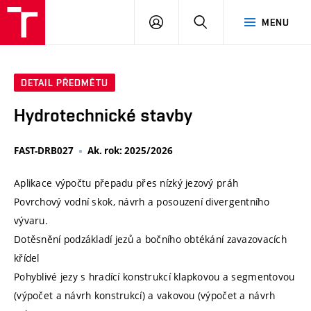
VUT
PŘIHLÁSIT
HLEDAT
MENU
SE
DETAIL PŘEDMĚTU
Hydrotechnické stavby
FAST-DRB027
Ak. rok: 2025/2026
Aplikace výpočtu přepadu přes nízký jezový práh
Povrchový vodní skok, návrh a posouzení divergentního
vývaru.
Dotěsnění podzákladí jezů a bočního obtékání zavazovacích
křídel
Pohyblivé jezy s hradící konstrukcí klapkovou a segmentovou
(výpočet a návrh konstrukcí) a vakovou (výpočet a návrh