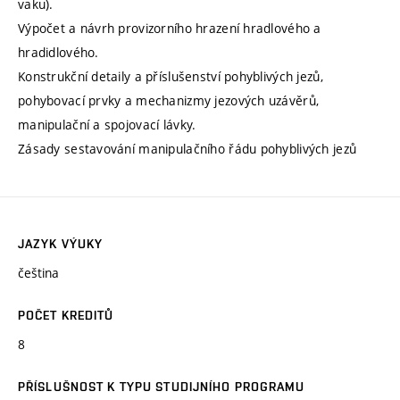
vaku).
Výpočet a návrh provizorního hrazení hradlového a
hradidlového.
Konstrukční detaily a příslušenství pohyblivých jezů,
pohybovací prvky a mechanizmy jezových uzávěrů,
manipulační a spojovací lávky.
Zásady sestavování manipulačního řádu pohyblivých jezů
JAZYK VÝUKY
čeština
POČET KREDITŮ
8
PŘÍSLUŠNOST K TYPU STUDIJNÍHO PROGRAMU