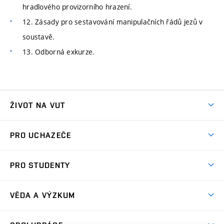
hradlového provizorního hrazení.
12. Zásady pro sestavování manipulačních řádů jezů v
soustavě.
13. Odborná exkurze.
ŽIVOT NA VUT
Atmosféra VUT
PRO UCHAZEČE
Prostory školy
Proč na VUT
Koleje
PRO STUDENTY
Studijní programy
Stravování
Předměty
Studijní předpisy
Studium a stáže v zahraničí
Stipendia
Dny otevřených dveří
VĚDA A VÝZKUM
Sport na VUT
(externí
Studijní programy
Poplatky za studium
Uznání zahraničního vzdělání
Knihovny
Aktivity pro juniory
Studentský život
odkaz)
Věda a výzkum na VUT
Harmonogram akademického roku
Zpracování osobních údajů studentů
Sociální bezpečí