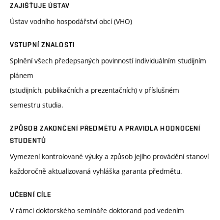
ZAJIŠŤUJE ÚSTAV
Ústav vodního hospodářství obcí (VHO)
VSTUPNÍ ZNALOSTI
Splnění všech předepsaných povinností individuálním studijním
plánem
(studijních, publikačních a prezentačních) v příslušném
semestru studia.
ZPŮSOB ZAKONČENÍ PŘEDMĚTU A PRAVIDLA HODNOCENÍ
STUDENTŮ
Vymezení kontrolované výuky a způsob jejího provádění stanoví
každoročně aktualizovaná vyhláška garanta předmětu.
UČEBNÍ CÍLE
V rámci doktorského semináře doktorand pod vedením