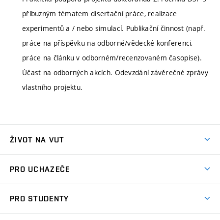
příbuzným tématem disertační práce, realizace
experimentů a / nebo simulací. Publikační činnost (např.
práce na příspěvku na odborné/vědecké konferenci,
práce na článku v odborném/recenzovaném časopise).
Účast na odborných akcích. Odevzdání závěrečné zprávy
vlastního projektu.
ŽIVOT NA VUT
Atmosféra VUT
PRO UCHAZEČE
Prostory školy
Proč na VUT
Koleje
PRO STUDENTY
Studijní programy
Stravování
Předměty
Studijní předpisy
Studium a stáže v zahraničí
Stipendia