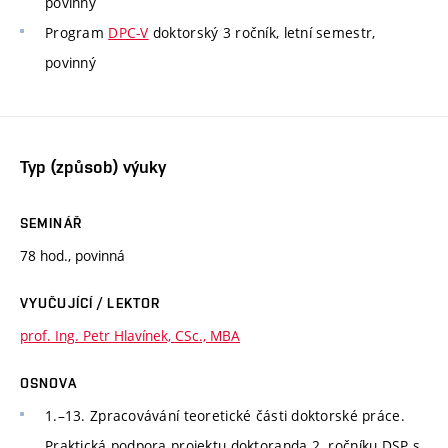
povinný
Program
DPC-V
doktorský 3 ročník, letní semestr,
povinný
Typ (způsob) výuky
SEMINÁŘ
78 hod., povinná
VYUČUJÍCÍ / LEKTOR
prof. Ing. Petr Hlavínek, CSc., MBA
OSNOVA
1.–13. Zpracovávání teoretické části doktorské práce.
Praktická podpora projektu doktoranda 2. ročníku DSP s