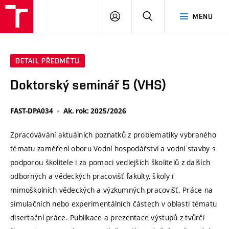
VUT
PŘIHLÁSIT
HLEDAT
MENU
SE
DETAIL PŘEDMĚTU
Doktorský seminář 5 (VHS)
FAST-DPA034
Ak. rok: 2025/2026
Zpracovávání aktuálních poznatků z problematiky vybraného
tématu zaměření oboru Vodní hospodářství a vodní stavby s
podporou školitele i za pomoci vedlejších školitelů z dalších
odborných a vědeckých pracovišť fakulty, školy i
mimoškolních vědeckých a výzkumných pracovišť. Práce na
simulačních nebo experimentálních částech v oblasti tématu
disertační práce. Publikace a prezentace výstupů z tvůrčí