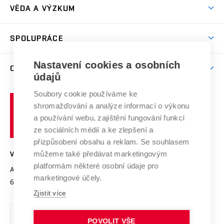
Dny otevřených dveří
VĚDA A VÝZKUM
Sport na VUT
(externí
Studijní programy
Poplatky za studium
Uznání zahraničního vzdělání
Knihovny
Aktivity pro juniory
Studentský život
odkaz)
Věda a výzkum na VUT
Harmonogram akademického roku
Zpracování osobních údajů studentů
Sociální bezpečí
SPOLUPRÁCE
Celoživotní vzdělávání
Brno
Podpora excelence
Závěrečné práce
Studium bez bariér
Zpracování osobních údajů uchazečů o studium
Firemní spolupráce
Mezinárodní vědecká rada
Nastavení cookies a osobních
O UNIVERZITĚ
Doktorské studium
Podpora podnikání
E-přihláška
údajů
Zahraniční spolupráce
Systém zajišťování kvality výzkumu
Profil univerzity
Spolupráce se školami
Soubory cookie používáme ke
Vysoké
Výzkumné infrastruktury
shromažďování a analýze informací o výkonu
Udržitelná univerzita
učení
Služby univerzity
Transfer znalostí
a používání webu, zajištění fungování funkcí
technické
Podnikavá univerzita / ContriBUTe
Mezinárodní dohody
ze sociálních médií a ke zlepšení a
Open Science
v
Bezpečná univerzita
přizpůsobení obsahu a reklam. Se souhlasem
Univerzitní sítě
Brně
Projekty
můžeme také předávat marketingovým
VYSOKÉ UČENÍ TECHNICKÉ V BRNĚ
Vyznamenání
platformám některé osobní údaje pro
Projekty ze strukturálních fondů
Antonínská 548/1
www.vut.cz
marketingové účely.
Organizační struktura
602 00 Brno
vut@vutbr.cz
Specifický výzkum
Zjistit více
Úřední deska
Ochrana osobních údajů
POVOLIT VŠE