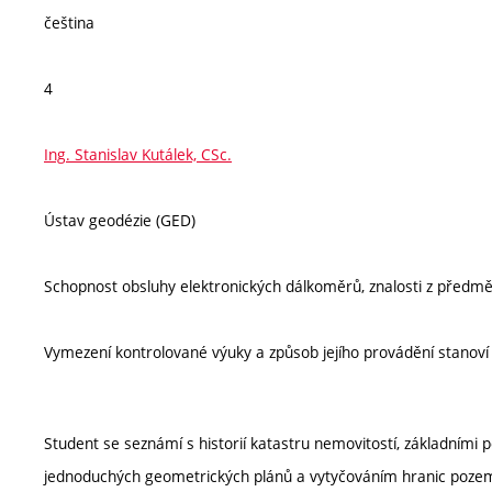
čeština
4
Ing. Stanislav Kutálek, CSc.
Ústav geodézie (GED)
Schopnost obsluhy elektronických dálkoměrů, znalosti z předmě
Vymezení kontrolované výuky a způsob jejího provádění stanov
Student se seznámí s historií katastru nemovitostí, základními 
jednoduchých geometrických plánů a vytyčováním hranic poze