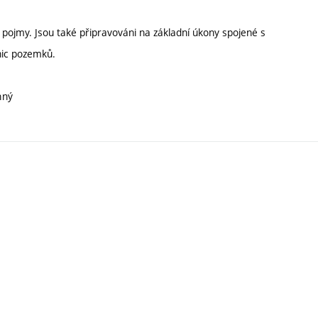
i pojmy. Jsou také připravováni na základní úkony spojené s
nic pozemků.
nný