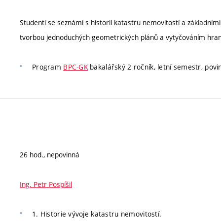
Studenti se seznámí s historií katastru nemovitostí a základním
tvorbou jednoduchých geometrických plánů a vytyčováním hra
Program
BPC-GK
bakalářský 2 ročník, letní semestr, povi
26 hod., nepovinná
Ing. Petr Pospíšil
1. Historie vývoje katastru nemovitostí.