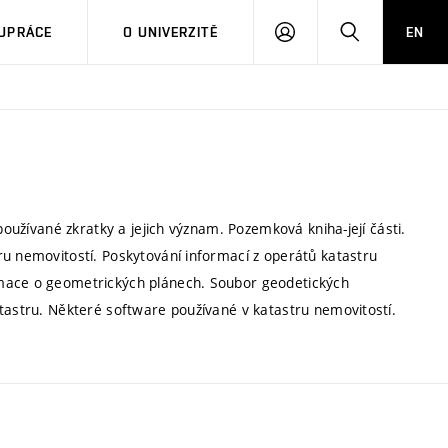
PŘIHLÁSIT
HLEDAT
UPRÁCE
O UNIVERZITĚ
EN
SE
používané zkratky a jejich význam. Pozemková kniha-její části.
ru nemovitostí. Poskytování informací z operátů katastru
rmace o geometrických plánech. Soubor geodetických
atastru. Některé software používané v katastru nemovitostí.