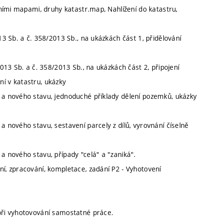
álními mapami, druhy katastr.map, Nahlížení do katastru,
13 Sb. a č. 358/2013 Sb., na ukázkách část 1, přidělování
2013 Sb. a č. 358/2013 Sb., na ukázkách část 2, připojení
í v katastru, ukázky
o a nového stavu, jednoduché příklady dělení pozemků, ukázky
a nového stavu, sestavení parcely z dílů, vyrovnání číselně
a nového stavu, případy "celá" a "zaniká".
ní, zpracování, kompletace, zadání P2 - Vyhotovení
 při vyhotovování samostatné práce.