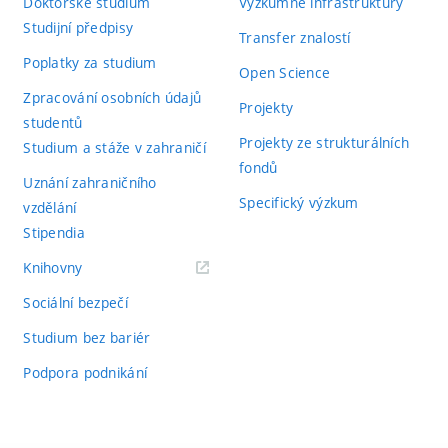
Doktorské studium
Výzkumné infrastruktury
Studijní předpisy
Transfer znalostí
Poplatky za studium
Open Science
Zpracování osobních údajů
Projekty
studentů
Projekty ze strukturálních
Studium a stáže v zahraničí
fondů
Uznání zahraničního
Specifický výzkum
vzdělání
Stipendia
(externí
Knihovny
odkaz)
Sociální bezpečí
Studium bez bariér
Podpora podnikání