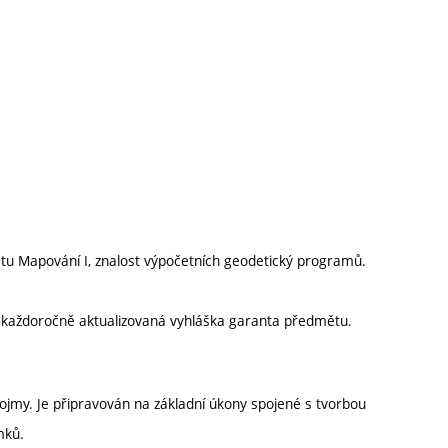
tu Mapování I, znalost výpočetních geodetický programů.
í každoročně aktualizovaná vyhláška garanta předmětu.
pojmy. Je připravován na základní úkony spojené s tvorbou
mků.