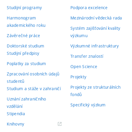
Studijní programy
Podpora excelence
Harmonogram
Mezinárodní vědecká rada
akademického roku
Systém zajišťování kvality
Závěrečné práce
výzkumu
Doktorské studium
Výzkumné infrastruktury
Studijní předpisy
Transfer znalostí
Poplatky za studium
Open Science
Zpracování osobních údajů
Projekty
studentů
Projekty ze strukturálních
Studium a stáže v zahraničí
fondů
Uznání zahraničního
Specifický výzkum
vzdělání
Stipendia
(externí
Knihovny
odkaz)