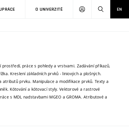
PŘIHLÁSIT
HLEDAT
UPRÁCE
O UNIVERZITĚ
EN
SE
í prostředí, práce s pohledy a vrstvami. Zadávání příkazů,
žka. Kreslení základních prvků - liniových a plošných.
 atributů prvku. Manipulace a modifikace prvků. Texty a
něk. Kótování a kótovací styly. Vektorové a rastrové
í. Práce s MDL nadstavbami MGEO a GROMA. Atributové a