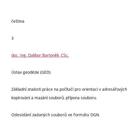
čeština
3
doc. Ing. Dalibor Bartoněk, CSc.
Ústav geodézie (GED)
Základní znalosti práce na počítači pro orientaci v adresářovýc
kopírování a mazání souborů, přípona souboru.
Odevzdání zadaných souborů ve formátu DGN.