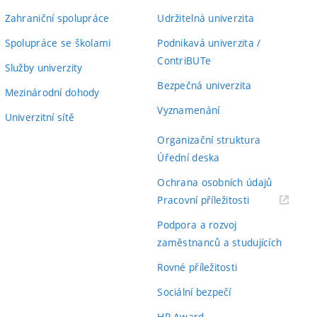
Zahraniční spolupráce
Udržitelná univerzita
Spolupráce se školami
Podnikavá univerzita /
ContriBUTe
Služby univerzity
Bezpečná univerzita
Mezinárodní dohody
Vyznamenání
Univerzitní sítě
Organizační struktura
Úřední deska
Ochrana osobních údajů
(externí
Pracovní příležitosti
odkaz)
Podpora a rozvoj
zaměstnanců a studujících
Rovné příležitosti
Sociální bezpečí
HR Award