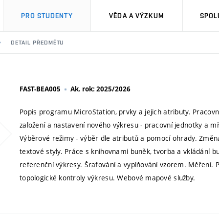
PRO STUDENTY
VĚDA A VÝZKUM
SPOL
DETAIL PŘEDMĚTU
FAST-BEA005
Ak. rok: 2025/2026
Popis programu MicroStation, prvky a jejich atributy. Pracovn
založení a nastavení nového výkresu - pracovní jednotky a mří
Výběrové režimy - výběr dle atributů a pomocí ohrady. Změna
textové styly. Práce s knihovnami buněk, tvorba a vkládání bu
referenční výkresy. Šrafování a vyplňování vzorem. Měřen
topologické kontroly výkresu. Webové mapové služby.