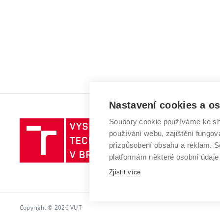
Nastavení cookies a o
Soubory cookie používáme ke sh
Vysoké
používání webu, zajištění fungová
učení
přizpůsobení obsahu a reklam.
technické
platformám některé osobní údaje
v
Brně
Zjistit více
Copyright © 2026 VUT