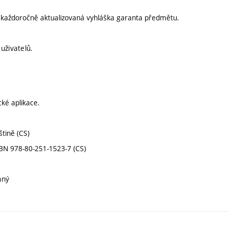
í každoročně aktualizovaná vyhláška garanta předmětu.
uživatelů.
cké aplikace.
tině (CS)
ISBN 978-80-251-1523-7 (CS)
nný