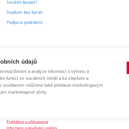
Sociální bezpečí
Studium bez bariér
Podpora podnikání
sobních údajů
romažďování a analýze informací o výkonu a
VYSOKÉ UČENÍ TECHNICKÉ V BRNĚ
ní funkcí ze sociálních médií a ke zlepšení a
Antonínská 548/1
www.vut.cz
 Se souhlasem můžeme také předávat marketingovým
602 00 Brno
vut@vutbr.cz
 pro marketingové účely.
Prohlášení o přístupnosti
Informace o používání cookies