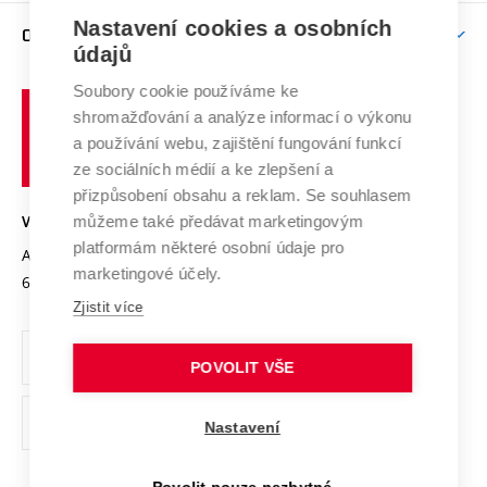
Zpracování osobních údajů uchazečů o studium
Firemní spolupráce
Mezinárodní vědecká rada
Nastavení cookies a osobních
O UNIVERZITĚ
Doktorské studium
Podpora podnikání
E-přihláška
údajů
Zahraniční spolupráce
Systém zajišťování kvality výzkumu
Profil univerzity
Spolupráce se školami
Soubory cookie používáme ke
Vysoké
Výzkumné infrastruktury
shromažďování a analýze informací o výkonu
Udržitelná univerzita
učení
Služby univerzity
Transfer znalostí
a používání webu, zajištění fungování funkcí
technické
Podnikavá univerzita / ContriBUTe
Mezinárodní dohody
ze sociálních médií a ke zlepšení a
Open Science
v
Bezpečná univerzita
přizpůsobení obsahu a reklam. Se souhlasem
Univerzitní sítě
Brně
Projekty
můžeme také předávat marketingovým
VYSOKÉ UČENÍ TECHNICKÉ V BRNĚ
Vyznamenání
platformám některé osobní údaje pro
Projekty ze strukturálních fondů
Antonínská 548/1
www.vut.cz
marketingové účely.
Organizační struktura
602 00 Brno
vut@vutbr.cz
Specifický výzkum
Zjistit více
Úřední deska
Ochrana osobních údajů
POVOLIT VŠE
(externí
Pracovní příležitosti
Nastavení
odkaz)
Podpora a rozvoj zaměstnanců a studujících