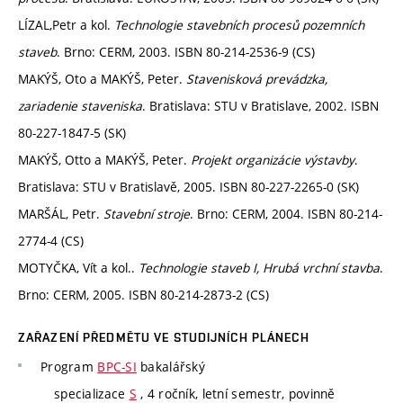
LÍZAL,Petr a kol.
Technologie stavebních procesů pozemních
staveb
. Brno: CERM, 2003. ISBN 80-214-2536-9 (CS)
MAKÝŠ, Oto a MAKÝŠ, Peter.
Stavenisková prevádzka,
zariadenie staveniska
. Bratislava: STU v Bratislave, 2002. ISBN
80-227-1847-5 (SK)
MAKÝŠ, Otto a MAKÝŠ, Peter.
Projekt organizácie výstavby
.
Bratislava: STU v Bratislavě, 2005. ISBN 80-227-2265-0 (SK)
MARŠÁL, Petr.
Stavební stroje
. Brno: CERM, 2004. ISBN 80-214-
2774-4 (CS)
MOTYČKA, Vít a kol..
Technologie staveb I, Hrubá vrchní stavba
.
Brno: CERM, 2005. ISBN 80-214-2873-2 (CS)
ZAŘAZENÍ PŘEDMĚTU VE STUDIJNÍCH PLÁNECH
Program
BPC-SI
bakalářský
specializace
S
, 4 ročník, letní semestr, povinně