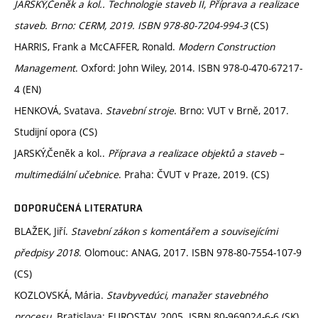
JARSKÝ,Čeněk a kol.. Technologie staveb II, Příprava a realizace
staveb. Brno: CERM, 2019. ISBN 978-80-7204-994-3
(CS)
HARRIS, Frank a McCAFFER, Ronald.
Modern Construction
Management
. Oxford: John Wiley, 2014. ISBN 978-0-470-67217-
4 (EN)
HENKOVÁ, Svatava.
Stavební stroje
. Brno: VUT v Brně, 2017.
Studijní opora (CS)
JARSKÝ,Čeněk a kol..
Příprava a realizace objektů a staveb –
multimediální učebnice
. Praha: ČVUT v Praze, 2019. (CS)
DOPORUČENÁ LITERATURA
BLAŽEK, Jiří.
Stavební zákon s komentářem a souvisejícími
předpisy 2018
. Olomouc: ANAG, 2017. ISBN 978-80-7554-107-9
(CS)
KOZLOVSKÁ, Mária.
Stavbyvedúci, manažer stavebného
procesu
. Bratislava: EUROSTAV, 2005. ISBN 80-969024-6-6 (SK)