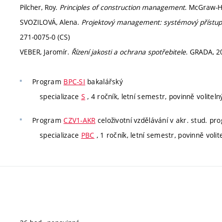
Pilcher, Roy.
Principles of construction management
. McGraw-H
SVOZILOVÁ, Alena.
Projektový management: systémový přístup k
271-0075-0 (CS)
VEBER, Jaromír.
Řízení jakosti a ochrana spotřebitele
. GRADA, 2
Program
BPC-SI
bakalářský
specializace
S
, 4 ročník, letní semestr, povinně voliteln
Program
CZV1-AKR
celoživotní vzdělávání v akr. stud. p
specializace
PBC
, 1 ročník, letní semestr, povinně volit