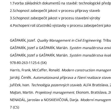
1.Tvorba základních dokumentů na stavbě: technologické předpisy
2.Schopnost zabezpečit jakost v procesu přípravy staveb
3.Schopnost zabezpečit jakost v procesu stavební výroby
4.Pochopení rolí účastníků výstavby v procesu zabezpečení jako
GAŠPARÍK, Jozef.
Quality Management in Civil Engineering
. Trib
GAŠPARÍK, Jozef a GAŠPARÍK, Marián.
Systém manažérstva env
GAŠPARÍK, Jozef a GAŠPARÍK, Marián.
Systém manažérstva kvali
978-80-263-1125-6 (SK)
Harris, Frank, McCaffer, Ronald.
Modern construction manage
Jarský, Čeněk.
Automatizovaná příprava a řízení realizace stav
Juříček, Ivan.
Technológia pozemných stavieb
. ALFA Bratislava, 
Majtan, Martin.
Projektový management
. Ekonom, Bratislava, 
NENADÁL, Jaroslav a NOSKIEVIČOVÁ, Darja.
Moderní managemen
7 (CS)