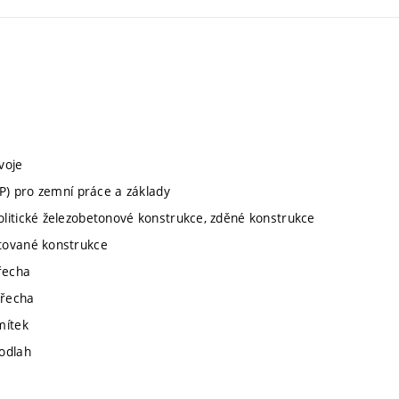
voje
ZP) pro zemní práce a základy
litické železobetonové konstrukce, zděné konstrukce
ntované konstrukce
řecha
třecha
mítek
odlah