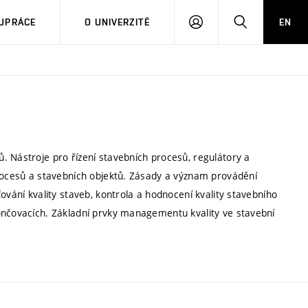
PŘIHLÁSIT
HLEDAT
UPRÁCE
O UNIVERZITĚ
EN
SE
. Nástroje pro řízení stavebních procesů, regulátory a
procesů a stavebních objektů. Zásady a význam provádění
ování kvality staveb, kontrola a hodnocení kvality stavebního
ončovacích. Základní prvky managementu kvality ve stavební