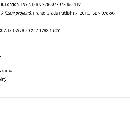
ill, London, 1992. ISBN 9780077072360 (EN)
 řízení projektů
. Praha: Grada Publishing, 2016. ISBN 978-80-
007. ISBN978-80-247-1782-1 (CS)
ý
rogramu
elný