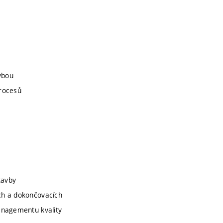
vbou
procesů
tavby
ích a dokončovacích
managementu kvality