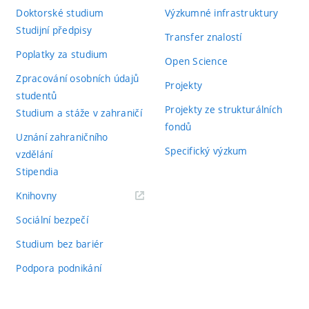
Doktorské studium
Výzkumné infrastruktury
Studijní předpisy
Transfer znalostí
Poplatky za studium
Open Science
Zpracování osobních údajů
Projekty
studentů
Projekty ze strukturálních
Studium a stáže v zahraničí
fondů
Uznání zahraničního
Specifický výzkum
vzdělání
Stipendia
(externí
Knihovny
odkaz)
Sociální bezpečí
Studium bez bariér
Podpora podnikání