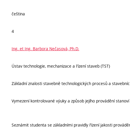
čeština
4
Ing. et Ing. Barbora Nečasová, Ph.D.
Ústav technologie, mechanizace a řízení staveb (TST)
Základní znalosti stavebně technologických procesů a stavebníc
Vymezení kontrolované výuky a způsob jejího provádění stanov
Seznámit studenta se základními pravidly řízení jakosti provádě