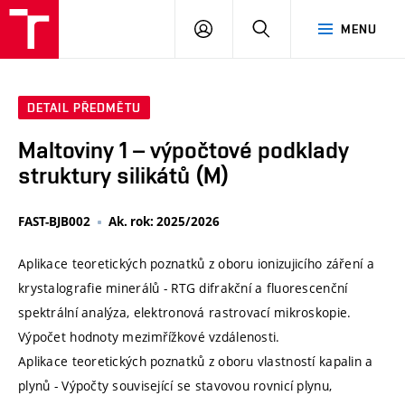
VUT
PŘIHLÁSIT
HLEDAT
MENU
SE
DETAIL PŘEDMĚTU
Maltoviny 1 – výpočtové podklady
struktury silikátů (M)
FAST-BJB002
Ak. rok: 2025/2026
Aplikace teoretických poznatků z oboru ionizujicího záření a
krystalografie minerálů - RTG difrakční a fluorescenční
spektrální analýza, elektronová rastrovací mikroskopie.
Výpočet hodnoty mezimřížkové vzdálenosti.
Aplikace teoretických poznatků z oboru vlastností kapalin a
plynů - Výpočty související se stavovou rovnicí plynu,