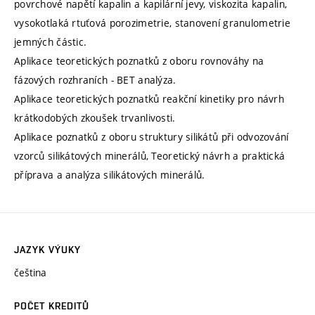
povrchové napětí kapalin a kapilární jevy, viskozita kapalin,
vysokotlaká rtuťová porozimetrie, stanovení granulometrie
jemných částic.
Aplikace teoretických poznatků z oboru rovnováhy na
fázových rozhraních - BET analýza.
Aplikace teoretických poznatků reakční kinetiky pro návrh
krátkodobých zkoušek trvanlivosti.
Aplikace poznatků z oboru struktury silikátů při odvozování
vzorců silikátových minerálů, Teoretický návrh a praktická
příprava a analýza silikátových minerálů.
JAZYK VÝUKY
čeština
POČET KREDITŮ