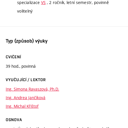
specializace
VS
, 2 ročník, letní semestr, povinně
volitelný
Typ (způsob) výuky
CVIČENÍ
39 hod., povinná
VYUČUJÍCÍ / LEKTOR
Ing. Simona Ravaszová, Ph.D.
Ing. Andrea Jančíková
Ing. Michal Křištof
OSNOVA