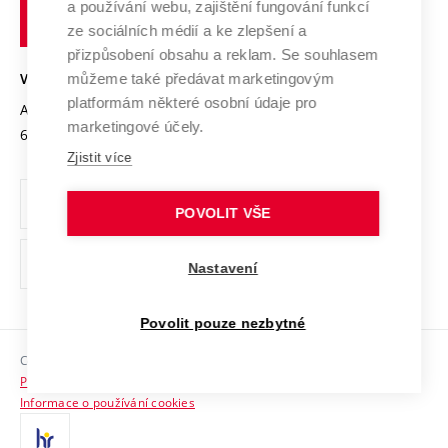
Transfer znalostí
a používání webu, zajištění fungování funkcí
technické
Podnikavá univerzita / ContriBUTe
Mezinárodní dohody
ze sociálních médií a ke zlepšení a
Open Science
v
Bezpečná univerzita
přizpůsobení obsahu a reklam. Se souhlasem
Univerzitní sítě
Brně
Projekty
můžeme také předávat marketingovým
VYSOKÉ UČENÍ TECHNICKÉ V BRNĚ
Vyznamenání
platformám některé osobní údaje pro
Projekty ze strukturálních fondů
Antonínská 548/1
www.vut.cz
marketingové účely.
Organizační struktura
602 00 Brno
vut@vutbr.cz
Specifický výzkum
Zjistit více
Úřední deska
Ochrana osobních údajů
POVOLIT VŠE
(externí
Pracovní příležitosti
Nastavení
odkaz)
Podpora a rozvoj zaměstnanců a studujících
Povolit pouze nezbytné
Rovné příležitosti
Copyright © 2026 VUT
Sociální bezpečí
Prohlášení o přístupnosti
HR Award
Informace o používání cookies