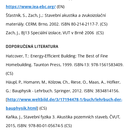
(EN)
https://www.iea-ebc.org/
Šťastník, S., Zach, J.,: Stavební akustika a zvukoizolační
materiály. CERM, Brno, 2002. ISBN 80-214-2117-7. (CS)
Zach, J., BJ13 Speciální izolace, VUT v Brně 2006 (CS)
DOPORUČENÁ LITERATURA
Hatcover, T.: Energy-Efficient Building: The Best of Fine
Homebuilding. Taunton Press, 1999. ISBN-13: 978-1561583409.
(CS)
Häupl, P., Homann, M., Kölzow, Ch., Riese, O., Maas, A., Höfker,
G.: Bauphysik - Lehrbuch. Springer, 2012. ISBN: 3834814156.
[
http://www.weltbild.de/3/17194478-1/buch/lehrbuch-der-
] (CS)
bauphysik.html
Kaňka, J., Stavební fyzika 3. Akustika pozemních staveb, ČVUT,
2015, ISBN: 978-80-01-05674-5 (CS)