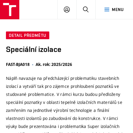
VUT
PŘIHLÁSIT
HLEDAT
MENU
SE
DETAIL PŘEDMĚTU
Speciální izolace
FAST-BJA018
Ak. rok: 2025/2026
Náplň navazuje na předcházející problematiku stavebních
izolací a vytváří tak pro zájemce prohloubení poznatků ve
studované problematice. V rámci kurzu budou předloženy
speciální poznatky v oblasti tepelně izolačních materiálů se
zamřením na jednotlivé výrobní technologie a finální
vlastnosti izolantů po zabudování do konstrukce. V rámci
výuky bude prezentována i problematika Super izolačních