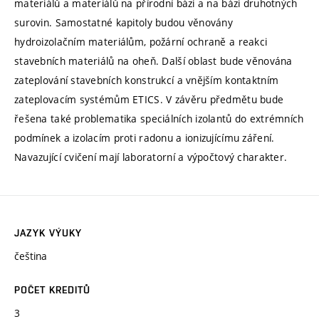
materiálů a materiálů na přírodní bázi a na bázi druhotných
surovin. Samostatné kapitoly budou věnovány
hydroizolačním materiálům, požární ochraně a reakci
stavebních materiálů na oheň. Další oblast bude věnována
zateplování stavebních konstrukcí a vnějším kontaktním
zateplovacím systémům ETICS. V závěru předmětu bude
řešena také problematika speciálních izolantů do extrémních
podmínek a izolacím proti radonu a ionizujícímu záření.
Navazující cvičení mají laboratorní a výpočtový charakter.
JAZYK VÝUKY
čeština
POČET KREDITŮ
3