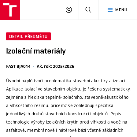
VUT
PŘIHLÁSIT
HLEDAT
MENU
SE
DETAIL PŘEDMĚTU
Izolační materiály
FAST-BJA014
Ak. rok: 2025/2026
Úvodní náplň tvoří problematika stavební akustiky a izolací.
Aplikace izolací ve stavebním objektu je řešena systematicky,
zejména z hlediska tepelně-izolačního, stavebně-akustického
a vlhkostního režimu, přičemž se zohledňují specifika
jednotlivých druhů stavebních konstrukcí i objektů. Popis
technologie výroby izolačních krytin proti vlhkosti a vodě na
asfaltové, membránové i nátěrové bázi včetně základních