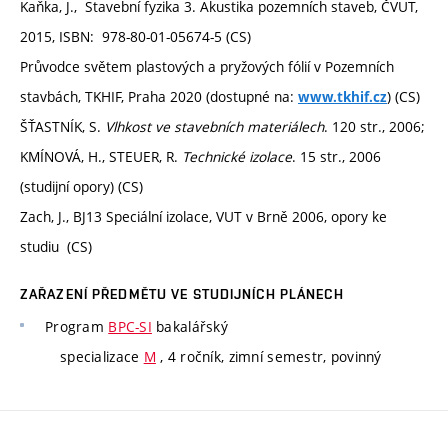
Kaňka, J., Stavební fyzika 3. Akustika pozemních staveb, ČVUT,
2015, ISBN: 978-80-01-05674-5 (CS)
Průvodce světem plastových a pryžových fólií v Pozemních
stavbách, TKHIF, Praha 2020 (dostupné na:
) (CS)
www.tkhif.cz
ŠŤASTNÍK, S.
Vlhkost ve stavebních materiálech
. 120 str., 2006;
KMÍNOVÁ, H., STEUER, R.
Technické izolace
. 15 str., 2006
(studijní opory) (CS)
Zach, J., BJ13 Speciální izolace, VUT v Brně 2006, opory ke
studiu (CS)
ZAŘAZENÍ PŘEDMĚTU VE STUDIJNÍCH PLÁNECH
Program
BPC-SI
bakalářský
specializace
M
, 4 ročník, zimní semestr, povinný