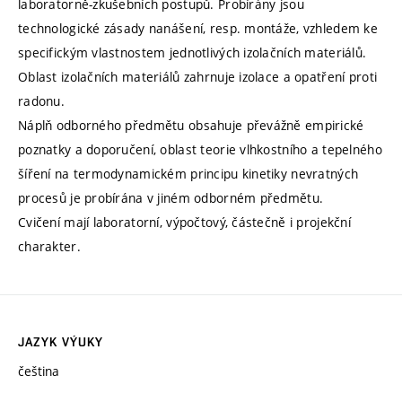
laboratorně-zkušebních postupů. Probírány jsou
technologické zásady nanášení, resp. montáže, vzhledem ke
specifickým vlastnostem jednotlivých izolačních materiálů.
Oblast izolačních materiálů zahrnuje izolace a opatření proti
radonu.
Náplň odborného předmětu obsahuje převážně empirické
poznatky a doporučení, oblast teorie vlhkostního a tepelného
šíření na termodynamickém principu kinetiky nevratných
procesů je probírána v jiném odborném předmětu.
Cvičení mají laboratorní, výpočtový, částečně i projekční
charakter.
JAZYK VÝUKY
čeština