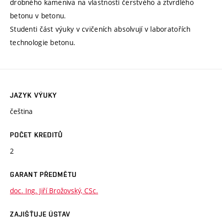
drobného kameniva na vlastnosti čerstvého a ztvrdlého
betonu v betonu.
Studenti část výuky v cvičeních absolvují v laboratořích
technologie betonu.
JAZYK VÝUKY
čeština
POČET KREDITŮ
2
GARANT PŘEDMĚTU
doc. Ing. Jiří Brožovský, CSc.
ZAJIŠŤUJE ÚSTAV