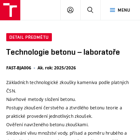
VUT
PŘIHLÁSIT
HLEDAT
MENU
SE
DETAIL PŘEDMĚTU
Technologie betonu – laboratoře
FAST-BJA006
Ak. rok: 2025/2026
Základních technologické zkoušky kameniva podle platných
ČSN.
Návrhové metody složení betonu.
Postupy zkoušení čerstvého a ztvrdlého betonu teorie a
praktické provedení jednotlivých zkoušek.
Ověření navrženého betonu zkouškami.
Sledování vlivu množství vody, přísad a poměru hrubého a