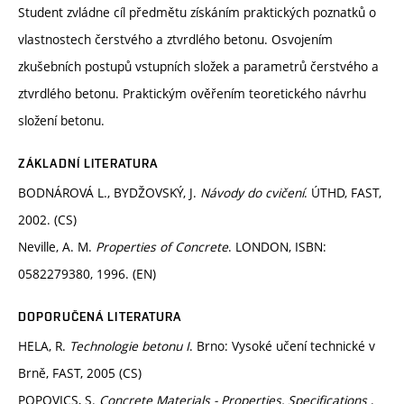
Student zvládne cíl předmětu získáním praktických poznatků o
vlastnostech čerstvého a ztvrdlého betonu. Osvojením
zkušebních postupů vstupních složek a parametrů čerstvého a
ztvrdlého betonu. Praktickým ověřením teoretického návrhu
složení betonu.
ZÁKLADNÍ LITERATURA
BODNÁROVÁ L., BYDŽOVSKÝ, J.
Návody do cvičení
. ÚTHD, FAST,
2002. (CS)
Neville, A. M.
Properties of Concrete
. LONDON, ISBN:
0582279380, 1996. (EN)
DOPORUČENÁ LITERATURA
HELA, R.
Technologie betonu I
. Brno: Vysoké učení technické v
Brně, FAST, 2005 (CS)
POPOVICS, S.
Concrete Materials - Properties, Specifications
.