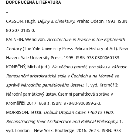
DOPORUČENÁ LITERATURA
–
CASSON, Hugh.
Dějiny architektury.
Praha: Odeon, 1993. ISBN
80-207-0185-0.
KALNEIN, Wend von.
Architecture in France in the Eighteenth
Century
(The Yale University Press Pelican History of Art). New
Haven: Yale University Press, 1995. ISBN 978-0300060133.
KONEČNÝ, Michal (ed.).
Na věčnou paměť, pro slávu a vážnost.
Renesanční aristokratická sídla v Čechách a na Moravě ve
správě Národního památkového ústavu.
1. vyd. Kroměříž:
Národní památkový ústav, územní památková správa v
Kroměříži, 2017. 668 s. ISBN: 978-80-906899-2-3.
MORRISON, Tessa.
Unbuilt Utopian Cities 1460 to 1900.
Reconstructing their Architecture and Political Philosophy.
1.
vyd. London – New York: Routledge, 2016. 262 s. ISBN: 978-