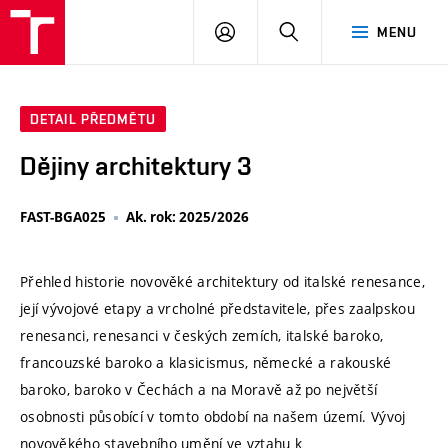
VUT
PŘIHLÁSIT
HLEDAT
MENU
SE
DETAIL PŘEDMĚTU
Dějiny architektury 3
FAST-BGA025
Ak. rok: 2025/2026
Přehled historie novověké architektury od italské renesance,
její vývojové etapy a vrcholné představitele, přes zaalpskou
renesanci, renesanci v českých zemích, italské baroko,
francouzské baroko a klasicismus, německé a rakouské
baroko, baroko v Čechách a na Moravě až po největší
osobnosti působící v tomto období na našem území. Vývoj
novověkého stavebního umění ve vztahu k