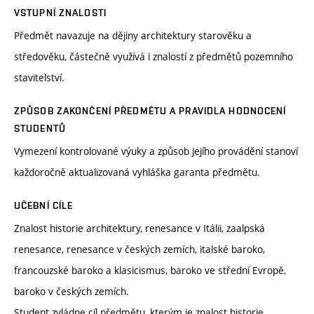
VSTUPNÍ ZNALOSTI
Předmět navazuje na dějiny architektury starověku a
středověku, částečně využívá i znalostí z předmětů pozemního
stavitelství.
ZPŮSOB ZAKONČENÍ PŘEDMĚTU A PRAVIDLA HODNOCENÍ
STUDENTŮ
Vymezení kontrolované výuky a způsob jejího provádění stanoví
každoročně aktualizovaná vyhláška garanta předmětu.
UČEBNÍ CÍLE
Znalost historie architektury, renesance v Itálii, zaalpská
renesance, renesance v českých zemích, italské baroko,
francouzské baroko a klasicismus, baroko ve střední Evropě,
baroko v českých zemích.
Student zvládne cíl předmětu, kterým je znalost historie