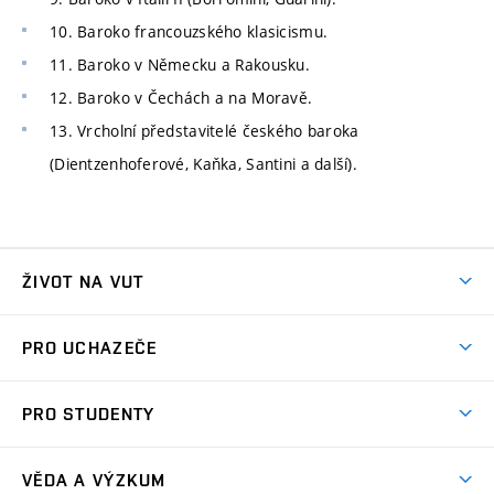
10. Baroko francouzského klasicismu.
11. Baroko v Německu a Rakousku.
12. Baroko v Čechách a na Moravě.
13. Vrcholní představitelé českého baroka
(Dientzenhoferové, Kaňka, Santini a další).
ŽIVOT NA VUT
Atmosféra VUT
PRO UCHAZEČE
Prostory školy
Proč na VUT
Koleje
PRO STUDENTY
Studijní programy
Stravování
Předměty
Studijní předpisy
Studium a stáže v zahraničí
Stipendia
Dny otevřených dveří
VĚDA A VÝZKUM
Sport na VUT