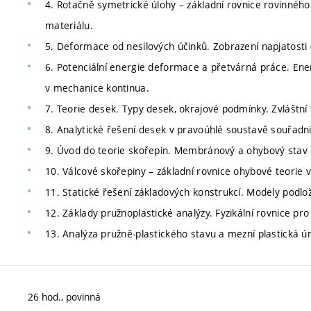
4. Rotačně symetrické úlohy – základní rovnice rovinnéh
materiálu.
5. Deformace od nesilových účinků. Zobrazení napjatost
6. Potenciální energie deformace a přetvárná práce. Energ
v mechanice kontinua.
7. Teorie desek. Typy desek, okrajové podmínky. Zvláštní
8. Analytické řešení desek v pravoúhlé soustavě souřadni
9. Úvod do teorie skořepin. Membránový a ohybový stav na
10. Válcové skořepiny – základní rovnice ohybové teorie 
11. Statické řešení základových konstrukcí. Modely podlož
12. Základy pružnoplastické analýzy. Fyzikální rovnice pr
13. Analýza pružně-plastického stavu a mezní plastická ú
26 hod., povinná