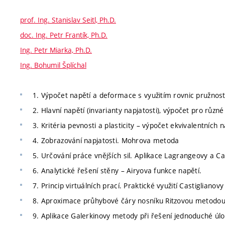
prof. Ing. Stanislav Seitl, Ph.D.
doc. Ing. Petr Frantík, Ph.D.
Ing. Petr Miarka, Ph.D.
Ing. Bohumil Šplíchal
1. Výpočet napětí a deformace s využitím rovnic pružnos
2. Hlavní napětí (invarianty napjatosti), výpočet pro různé
3. Kritéria pevnosti a plasticity – výpočet ekvivalentních n
4. Zobrazování napjatosti. Mohrova metoda
5. Určování práce vnějších sil. Aplikace Lagrangeovy a C
6. Analytické řešení stěny – Airyova funkce napětí.
7. Princip virtuálních prací. Praktické využití Castiglianov
8. Aproximace průhybové čáry nosníku Ritzovou metodou
9. Aplikace Galerkinovy metody při řešení jednoduché úlo