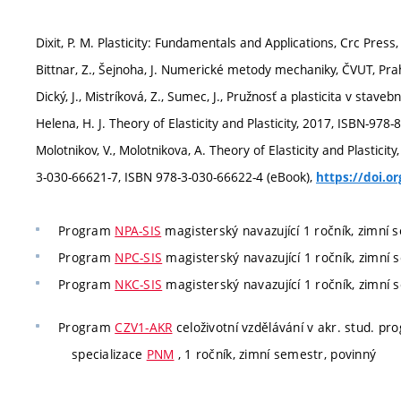
Dixit, P. M. Plasticity: Fundamentals and Applications, Crc Pre
Bittnar, Z., Šejnoha, J. Numerické metody mechaniky, ČVUT, Pra
Dický, J., Mistríková, Z., Sumec, J., Pružnosť a plasticita v stave
Helena, H. J. Theory of Elasticity and Plasticity, 2017, ISBN-978
Molotnikov, V., Molotnikova, A. Theory of Elasticity and Plastici
3-030-66621-7, ISBN 978-3-030-66622-4 (eBook),
https://doi.o
Program
NPA-SIS
magisterský navazující 1 ročník, zimní 
Program
NPC-SIS
magisterský navazující 1 ročník, zimní 
Program
NKC-SIS
magisterský navazující 1 ročník, zimní 
Program
CZV1-AKR
celoživotní vzdělávání v akr. stud. p
specializace
PNM
, 1 ročník, zimní semestr, povinný