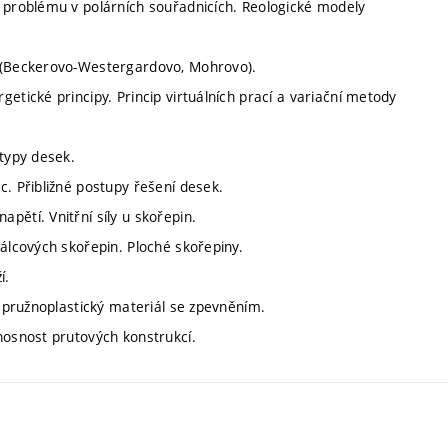
o problému v polárních souřadnicích. Reologické modely
i (Beckerovo-Westergardovo, Mohrovo).
etické principy. Princip virtuálních prací a variační metody
 typy desek.
c. Přibližné postupy řešení desek.
pětí. Vnitřní síly u skořepin.
válcových skořepin. Ploché skořepiny.
í.
o pružnoplastický materiál se zpevněním.
nosnost prutových konstrukcí.