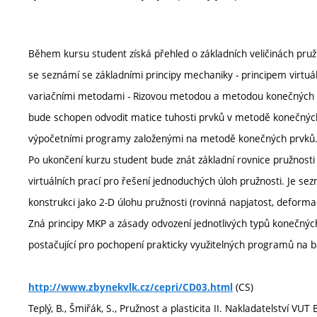
Během kursu student získá přehled o základních veličinách pružn
se seznámí se základními principy mechaniky - principem virtuál
variačními metodami - Rizovou metodou a metodou konečných prv
bude schopen odvodit matice tuhosti prvků v metodě konečných
výpočetními programy založenými na metodě konečných prvků
Po ukončení kurzu student bude znát základní rovnice pružnosti p
virtuálních prací pro řešení jednoduchých úloh pružnosti. Je 
konstrukci jako 2-D úlohu pružnosti (rovinná napjatost, deformac
Zná principy MKP a zásady odvození jednotlivých typů konečnýc
postačující pro pochopení prakticky využitelných programů na b
(CS)
http://www.zbynekvlk.cz/cepri/CD03.html
Teplý, B., Šmiřák, S., Pružnost a plasticita II. Nakladatelství VUT