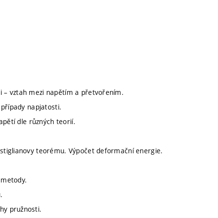
ti – vztah mezi napětím a přetvořením.
 případy napjatosti.
apětí dle různých teorií.
astiglianovy teorému. Výpočet deformační energie.
y metody.
.
hy pružnosti.