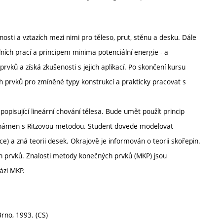
osti a vztazích mezi nimi pro těleso, prut, stěnu a desku. Dále
ních prací a principem minima potenciální energie - a
ků a získá zkušenosti s jejich aplikací. Po skončení kursu
 prvků pro zmíněné typy konstrukcí a prakticky pracovat s
.
opisující lineární chování tělesa. Bude umět použít princip
seznámen s Ritzovou metodou. Student dovede modelovat
e) a zná teorii desek. Okrajově je informován o teorii skořepin.
h prvků. Znalosti metody konečných prvků (MKP) jsou
ázi MKP.
 Brno, 1993. (CS)