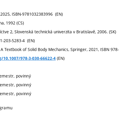
ss, 2025, ISBN-9781032383996 (EN)
ha, 1992 (CS)
bníctve 2, Slovenská technická univerzita v Bratislavě, 2006. (SK)
-81-203-5283-4 (EN)
ty, A Textbook of Solid Body Mechanics, Springer, 2021, ISBN 978-
(EN)
rg/10.1007/978-3-030-66622-4
semestr, povinný
semestr, povinný
semestr, povinný
rogramu