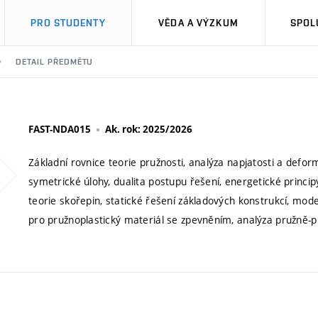
PRO STUDENTY
VĚDA A VÝZKUM
SPOL
DETAIL PŘEDMĚTU
FAST-NDA015
Ak. rok: 2025/2026
Základní rovnice teorie pružnosti, analýza napjatosti a defo
symetrické úlohy, dualita postupu řešení, energetické princip
teorie skořepin, statické řešení základových konstrukcí, model
pro pružnoplastický materiál se zpevněním, analýza pružně-pl