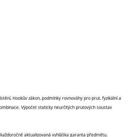
ístění, Hookův zákon, podmínky rovnováhy pro prut, fyzikální a
 kombinace. Výpočet staticky neurčitých prutových soustav
í každoročně aktualizovaná vyhláška garanta předmětu.