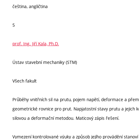
čeština, angličtina
5
prof. Ing. Jiří Kala, Ph.D.
Ústav stavební mechaniky (STM)
Všech fakult
Průběhy vnitřních sil na prutu, pojem napětí, deformace a přem
geometrické rovnice pro prut. Napjatostní stavy prutu a jejich
silovou a deformační metodou. Maticový zápis řešení.
Vymezení kontrolované výuky a způsob jejího provádění stanov