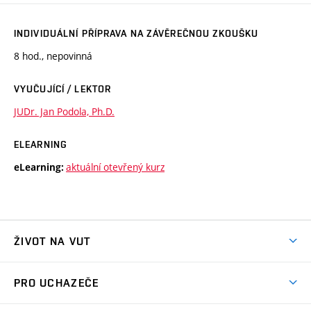
INDIVIDUÁLNÍ PŘÍPRAVA NA ZÁVĚREČNOU ZKOUŠKU
8 hod., nepovinná
VYUČUJÍCÍ / LEKTOR
JUDr. Jan Podola, Ph.D.
ELEARNING
aktuální otevřený kurz
eLearning:
ŽIVOT NA VUT
Atmosféra VUT
PRO UCHAZEČE
Prostory školy