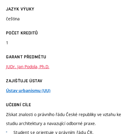
JAZYK VÝUKY
čeština
POČET KREDITŮ
1
GARANT PŘEDMĚTU
JUDr. Jan Podola, Ph.D.
ZAJIŠŤUJE ÚSTAV
Ústav urbanismu (UU)
UČEBNÍ CÍLE
Získat znalosti o právního řádu České republiky ve vztahu ke
studiu architektury a navazující odborné praxe.
Student se orientuje v právním řádu ČR.