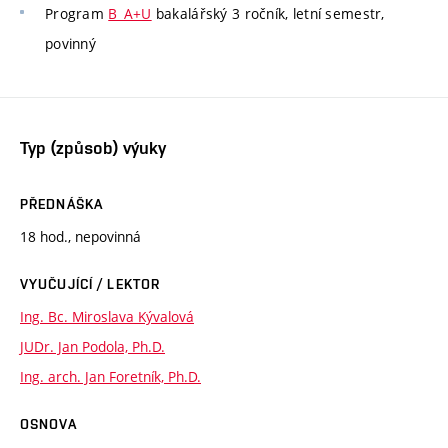
Program
B_A+U
bakalářský 3 ročník, letní semestr,
povinný
Typ (způsob) výuky
PŘEDNÁŠKA
18 hod., nepovinná
VYUČUJÍCÍ / LEKTOR
Ing. Bc. Miroslava Kývalová
JUDr. Jan Podola, Ph.D.
Ing. arch. Jan Foretník, Ph.D.
OSNOVA